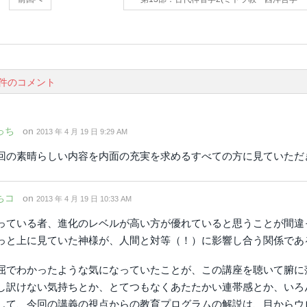
2件のコメント
っち
on
2013 年 4 月 19 日 9:29 AM
回の素晴らしい内容を内面の充実を求めるすべての方に見ていただ
ちコ
on
2013 年 4 月 19 日 10:33 AM
っている者、進化のレベルが高い方が優れていると思うことが間違
っと上に見ていた神様が、人間と対等（！）に影響し合う関係であ
屈でわかったような気になっていたことが、この講座を聴いて腑に
し訳けない気持ちとか、とてつもなくあたたかい連帯感とか、いろ
して、今回の講義の視点からの教育プログラムの解説は、目からウ