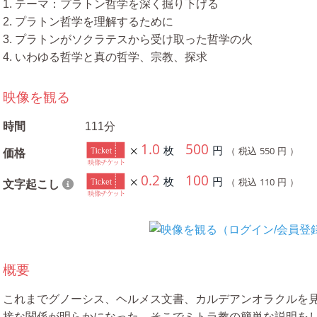
1. テーマ：プラトン哲学を深く掘り下げる
2. プラトン哲学を理解するために
3. プラトンがソクラテスから受け取った哲学の火
4. いわゆる哲学と真の哲学、宗教、探求
映像を観る
時間
111分
1.0
500
枚
円
550
（ 税込
円 ）
価格
0.2
100
枚
円
110
（ 税込
円 ）
文字起こし
概要
これまでグノーシス、ヘルメス文書、カルデアンオラクルを
接な関係が明らかになった。そこでミトラ教の簡単な説明を