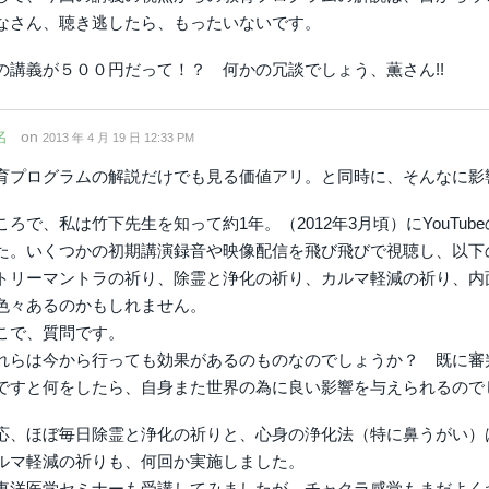
なさん、聴き逃したら、もったいないです。
の講義が５００円だって！？ 何かの冗談でしょう、薫さん!!
名
on
2013 年 4 月 19 日 12:33 PM
育プログラムの解説だけでも見る価値アリ。と同時に、そんなに影
ころで、私は竹下先生を知って約1年。（2012年3月頃）にYouT
た。いくつかの初期講演録音や映像配信を飛び飛びで視聴し、以下
トリーマントラの祈り、除霊と浄化の祈り、カルマ軽減の祈り、内
色々あるのかもしれません。
こで、質問です。
れらは今から行っても効果があるのものなのでしょうか？ 既に審
ですと何をしたら、自身また世界の為に良い影響を与えられるので
応、ほぼ毎日除霊と浄化の祈りと、心身の浄化法（特に鼻うがい）
ルマ軽減の祈りも、何回か実施しました。
東洋医学セミナーも受講してみましたが、チャクラ感覚もまだよく