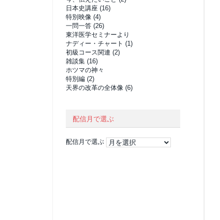
日本史講座
(16)
特別映像
(4)
一問一答
(26)
東洋医学セミナーより
ナディー・チャート
(1)
初級コース関連
(2)
雑談集
(16)
ホツマの神々
特別編
(2)
天界の改革の全体像
(6)
配信月で選ぶ
配信月で選ぶ