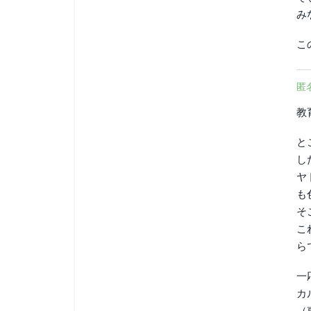
み
こ
匿
教
と
し
ヤ
も
そ
こ
ら
一
カ
（