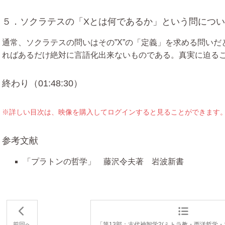
５．ソクラテスの「Xとは何であるか」という問について (0
通常、ソクラテスの問いはその”X”の「定義」を求める問い
ればあるだけ絶対に言語化出来ないものである。真実に迫る
終わり（01:48:30）
※詳しい目次は、映像を購入してログインすると見ることができます
参考文献
「プラトンの哲学」 藤沢令夫著 岩波新書
前回へ
「第13部：古代神智学2(ミトラ教・西洋哲学・