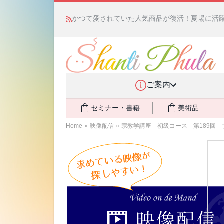
かつて愛されていた人気商品が復活！夏場に活躍す
ご案内
セミナー・書籍
美術品
Home
»
映像配信
»
宗教学講座 初級コース 第189回