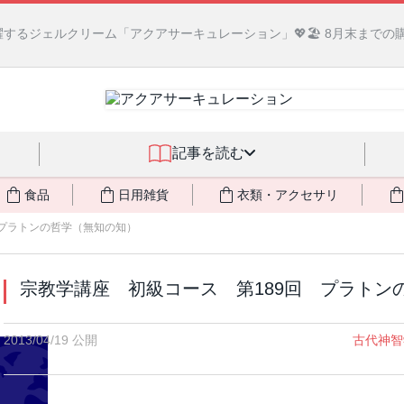
るジェルクリーム「アクアサーキュレーション」💖🏖️ 8月末までの
記事を読む
食品
日用雑貨
衣類・アクセサリ
 プラトンの哲学（無知の知）
宗教学講座 初級コース 第189回 プラトン
2013/04/19 公開
古代神智