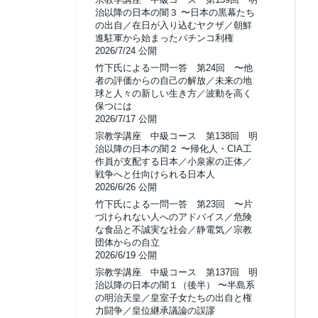
治以降の日本の闇３ 〜日本の黒幕たち
の出自／在日が入り込むヤクザ／朝鮮
進駐軍から始まったパチンコ利権
2026/7/24 公開
竹下氏による一問一答 第24回 〜他
者の評価からの自己の解放／未来の地
球と人々の新しい生き方／波動を高く
保つには
2026/7/17 公開
宗教学講座 中級コース 第138回 明
治以降の日本の闇２ 〜帰化人・CIA工
作員が支配する日本／小泉家の正体／
戦争へと仕向けられる日本人
2026/6/26 公開
竹下氏による一問一答 第23回 〜片
づけられない人へのアドバイス／危険
な食品と不誠実な社会／静電気／宗教
団体からの自立
2026/6/19 公開
宗教学講座 中級コース 第137回 明
治以降の日本の闇１（後半） 〜半島系
の明治天皇／皇室子女たちの出自と権
力闘争／皇位継承議論の誤謬