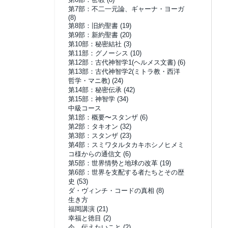
第7部：不二一元論、ギャーナ・ヨーガ
(8)
第8部：旧約聖書
(19)
第9部：新約聖書
(20)
第10部：秘密結社
(3)
第11部：グノーシス
(10)
第12部：古代神智学1(ヘルメス文書)
(6)
第13部：古代神智学2(ミトラ教・西洋
哲学・マニ教)
(24)
第14部：秘密伝承
(42)
第15部：神智学
(34)
中級コース
第1部：概要〜スタンザ
(6)
第2部：タキオン
(32)
第3部：スタンザ
(23)
第4部：スミワタルタカキホシノヒメミ
コ様からの通信文
(6)
第5部：世界情勢と地球の改革
(19)
第6部：世界を支配する者たちとその歴
史
(53)
ダ・ヴィンチ・コードの真相
(8)
生き方
福岡講演
(21)
幸福と徳目
(2)
今、伝えたいこと
(2)