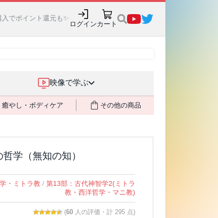
購入でポイント還元も✨
ログイン
カート
映像で学ぶ
癒やし・ボディケア
その他の商品
の哲学（無知の知）
学・ミトラ教
/
第13部：古代神智学2(ミトラ
教・西洋哲学・マニ教)
(
60
人の評価・計 295 点)