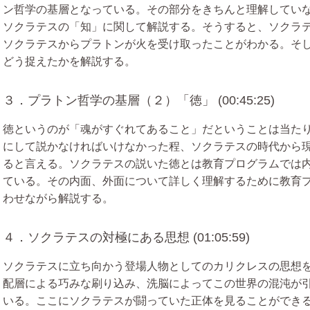
ン哲学の基層となっている。その部分をきちんと理解してい
ソクラテスの「知」に関して解説する。そうすると、ソクラ
ソクラテスからプラトンが火を受け取ったことがわかる。そ
どう捉えたかを解説する。
３．プラトン哲学の基層（２）「徳」 (00:45:25)
徳というのが「魂がすぐれてあること」だということは当た
にして説かなければいけなかった程、ソクラテスの時代から
ると言える。ソクラテスの説いた徳とは教育プログラムでは
ている。その内面、外面について詳しく理解するために教育
わせながら解説する。
４．ソクラテスの対極にある思想 (01:05:59)
ソクラテスに立ち向かう登場人物としてのカリクレスの思想
配層による巧みな刷り込み、洗脳によってこの世界の混沌が
いる。ここにソクラテスが闘っていた正体を見ることができ