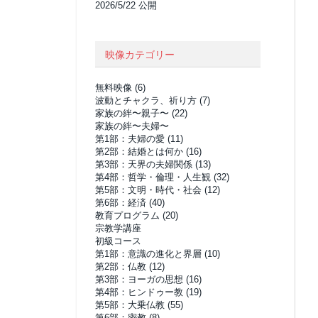
2026/5/22 公開
映像カテゴリー
無料映像
(6)
波動とチャクラ、祈り方
(7)
家族の絆〜親子〜
(22)
家族の絆〜夫婦〜
第1部：夫婦の愛
(11)
第2部：結婚とは何か
(16)
第3部：天界の夫婦関係
(13)
第4部：哲学・倫理・人生観
(32)
第5部：文明・時代・社会
(12)
第6部：経済
(40)
教育プログラム
(20)
宗教学講座
初級コース
第1部：意識の進化と界層
(10)
第2部：仏教
(12)
第3部：ヨーガの思想
(16)
第4部：ヒンドゥー教
(19)
第5部：大乗仏教
(55)
第6部：密教
(8)