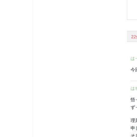
2
は
今
は
悟
ず
理
申
そ