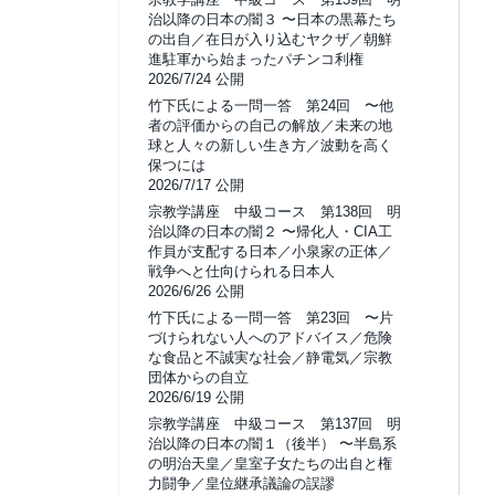
治以降の日本の闇３ 〜日本の黒幕たち
の出自／在日が入り込むヤクザ／朝鮮
進駐軍から始まったパチンコ利権
2026/7/24 公開
竹下氏による一問一答 第24回 〜他
者の評価からの自己の解放／未来の地
球と人々の新しい生き方／波動を高く
保つには
2026/7/17 公開
宗教学講座 中級コース 第138回 明
治以降の日本の闇２ 〜帰化人・CIA工
作員が支配する日本／小泉家の正体／
戦争へと仕向けられる日本人
2026/6/26 公開
竹下氏による一問一答 第23回 〜片
づけられない人へのアドバイス／危険
な食品と不誠実な社会／静電気／宗教
団体からの自立
2026/6/19 公開
宗教学講座 中級コース 第137回 明
治以降の日本の闇１（後半） 〜半島系
の明治天皇／皇室子女たちの出自と権
力闘争／皇位継承議論の誤謬