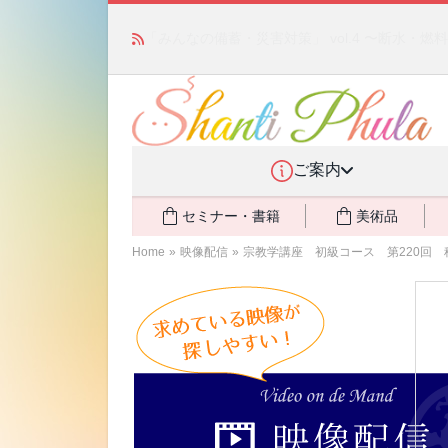
かつて愛されていた人気商品が復活！夏場に活躍す
ご案内
セミナー・書籍
美術品
Home
»
映像配信
»
宗教学講座 初級コース 第220回