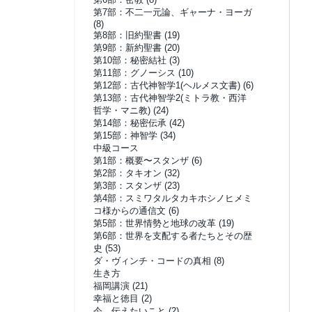
第7部：不二一元論、ギャーナ・ヨーガ
(8)
第8部：旧約聖書
(19)
第9部：新約聖書
(20)
第10部：秘密結社
(3)
第11部：グノーシス
(10)
第12部：古代神智学1(ヘルメス文書)
(6)
第13部：古代神智学2(ミトラ教・西洋
哲学・マニ教)
(24)
第14部：秘密伝承
(42)
第15部：神智学
(34)
中級コース
第1部：概要〜スタンザ
(6)
第2部：タキオン
(32)
第3部：スタンザ
(23)
第4部：スミワタルタカキホシノヒメミ
コ様からの通信文
(6)
第5部：世界情勢と地球の改革
(19)
第6部：世界を支配する者たちとその歴
史
(53)
ダ・ヴィンチ・コードの真相
(8)
生き方
福岡講演
(21)
幸福と徳目
(2)
今、伝えたいこと
(2)