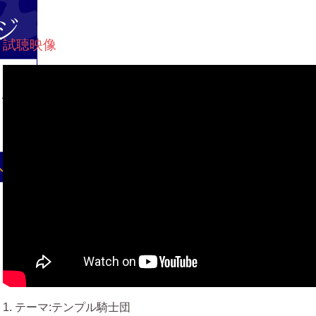
試聴映像
1. テーマ:テンプル騎士団