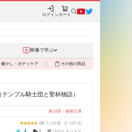
購入でポイント還元も✨
ログイン
カート
映像で学ぶ
癒やし・ボディケア
その他の商品
（テンプル騎士団と聖杯物語）
第14部：秘密伝承
(
26
人の評価・計 128 点)
Twitter
Facebook
2
DVDもあります