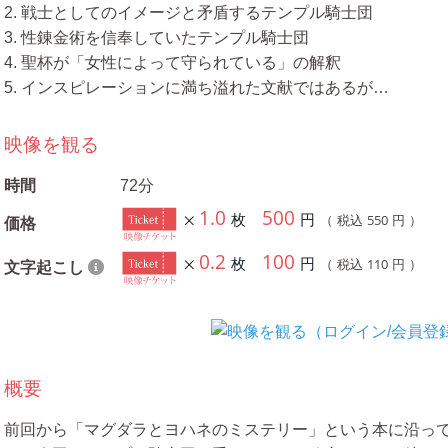
2. 戦士としてのイメージと矛盾するテンプル騎士団
3. 性錬金術を信奉していたテンプル騎士団
4. 聖杯が「女性によって守られている」の解釈
5. インスピレーションに満ち溢れた文献ではあるが…
映像を観る
時間
72分
1.0
500
枚
円
550
（ 税込
円 ）
価格
0.2
100
枚
円
110
（ 税込
円 ）
文字起こし
概要
前回から「マグダラとヨハネのミステリー」という本に沿っ