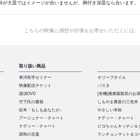
杯が大皿ではイメージが合いませんが、脚付き深皿なら合います。
こちらの映像に感想や評価をお寄せいただくには、
取り扱い商品
東洋医学セミナー
オリーブオイル
映像配信チケット
パスタ
講演DVD
[有機]播磨園製茶のお
竹下氏の書籍
しもやま農産の三色米
絵本「もしもあなたが」
やさしい米粉
アージュナー・チャート
ナディー・チャート
ナディー・チャート
ピヨちゃんキッチン＆
アイテム
調和の言葉
ランチョンマット＆コ