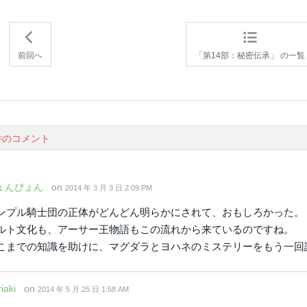
前回へ
「第14部：秘密伝承」 の一覧
件のコメント
ょんぴょん
on
2014 年 3 月 3 日 2:09 PM
ンプル騎士団の正体がどんどん明らかにされて、おもしろかった。
ルト文化も、アーサー王物語もこの流れから来ているのですね。
こまでの知識を助けに、マグダラとヨハネのミステリーをもう一回
iaki
on
2014 年 5 月 25 日 1:58 AM