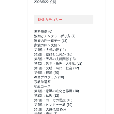
2026/5/22 公開
映像カテゴリー
無料映像
(6)
波動とチャクラ、祈り方
(7)
家族の絆〜親子〜
(22)
家族の絆〜夫婦〜
第1部：夫婦の愛
(11)
第2部：結婚とは何か
(16)
第3部：天界の夫婦関係
(13)
第4部：哲学・倫理・人生観
(32)
第5部：文明・時代・社会
(12)
第6部：経済
(40)
教育プログラム
(20)
宗教学講座
初級コース
第1部：意識の進化と界層
(10)
第2部：仏教
(12)
第3部：ヨーガの思想
(16)
第4部：ヒンドゥー教
(19)
第5部：大乗仏教
(55)
第6部：密教
(8)