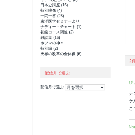
日本史講座
(16)
特別映像
(4)
一問一答
(26)
東洋医学セミナーより
ナディー・チャート
(1)
初級コース関連
(2)
雑談集
(16)
ホツマの神々
特別編
(2)
天界の改革の全体像
(6)
2
配信月で選ぶ
ぴ
配信月で選ぶ
テ
ケ
こ
Nor