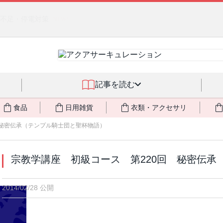
るジェルクリーム「アクアサーキュレーション」💖🏖️ 8月末までの
記事を読む
食品
日用雑貨
衣類・アクセサリ
 秘密伝承（テンプル騎士団と聖杯物語）
宗教学講座 初級コース 第220回 秘密伝承
2014/02/28 公開