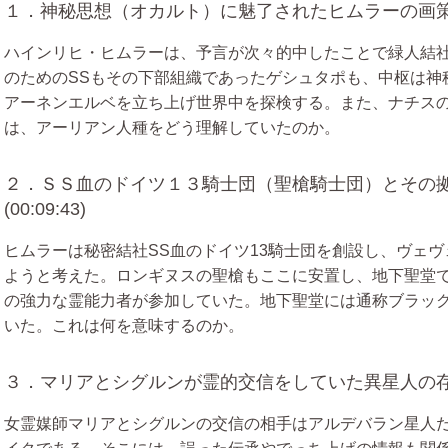
１．神秘思想（オカルト）に魅了されたヒムラーの画策 (00
ハインリヒ・ヒムラーは、予言が次々的中したことで緑人結
のためのSSもその下部組織であったゲシュタポも、中枢は神
アーネンエルベを立ち上げ世界中を探検する。また、ナチス
は、アーリアン人種をどう理解していたのか。
２．ＳＳ血のドイツ１３騎士団（聖槍騎士団）とその
(00:09:43)
ヒムラーは秘密結社SS血のドイツ13騎士団を創設し、ヴェ
ようと考えた。ロンギヌスの聖槍もここに安置し、地下聖堂
の強力な霊能力者が参加していた。地下聖堂には通称ブラッ
いた。これは何を意味するのか。
３．マリアとシグルンが霊的交信をしていた異星人の存在 (0
女霊媒師マリアとシグルンの交信の相手はアルデバラン星人