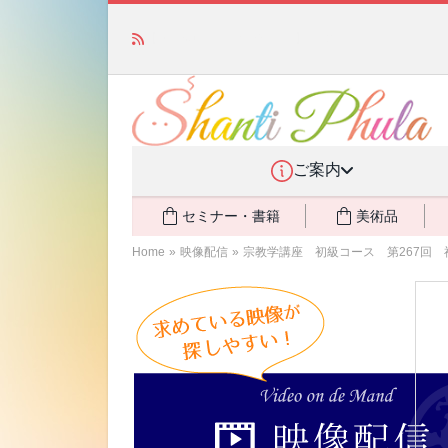
「みんなの備蓄・災害対策」 vol.4 〜断水・
ご案内
セミナー・書籍
美術品
Home
»
映像配信
»
宗教学講座 初級コース 第267回