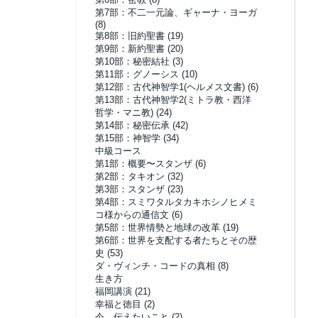
第7部：不二一元論、ギャーナ・ヨーガ
(8)
第8部：旧約聖書
(19)
第9部：新約聖書
(20)
第10部：秘密結社
(3)
第11部：グノーシス
(10)
第12部：古代神智学1(ヘルメス文書)
(6)
第13部：古代神智学2(ミトラ教・西洋
哲学・マニ教)
(24)
第14部：秘密伝承
(42)
第15部：神智学
(34)
中級コース
第1部：概要〜スタンザ
(6)
第2部：タキオン
(32)
第3部：スタンザ
(23)
第4部：スミワタルタカキホシノヒメミ
コ様からの通信文
(6)
第5部：世界情勢と地球の改革
(19)
第6部：世界を支配する者たちとその歴
史
(53)
ダ・ヴィンチ・コードの真相
(8)
生き方
福岡講演
(21)
幸福と徳目
(2)
今、伝えたいこと
(2)