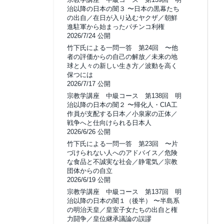
治以降の日本の闇３ 〜日本の黒幕たち
の出自／在日が入り込むヤクザ／朝鮮
進駐軍から始まったパチンコ利権
2026/7/24 公開
竹下氏による一問一答 第24回 〜他
者の評価からの自己の解放／未来の地
球と人々の新しい生き方／波動を高く
保つには
2026/7/17 公開
宗教学講座 中級コース 第138回 明
治以降の日本の闇２ 〜帰化人・CIA工
作員が支配する日本／小泉家の正体／
戦争へと仕向けられる日本人
2026/6/26 公開
竹下氏による一問一答 第23回 〜片
づけられない人へのアドバイス／危険
な食品と不誠実な社会／静電気／宗教
団体からの自立
2026/6/19 公開
宗教学講座 中級コース 第137回 明
治以降の日本の闇１（後半） 〜半島系
の明治天皇／皇室子女たちの出自と権
力闘争／皇位継承議論の誤謬