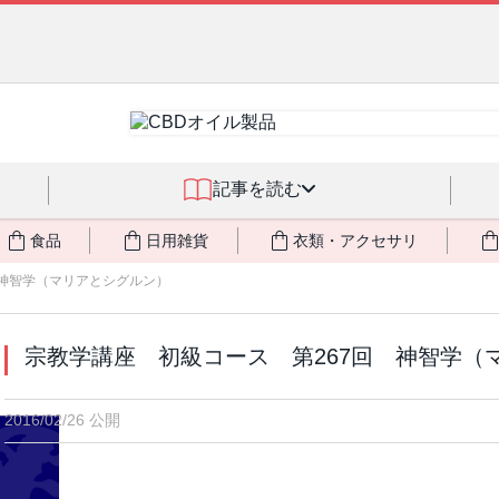
燃料不足・停電対策
NEW!
記事を読む
食品
日用雑貨
衣類・アクセサリ
 神智学（マリアとシグルン）
宗教学講座 初級コース 第267回 神智学（
2016/02/26 公開