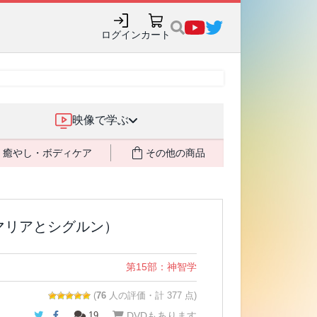
ログイン
カート
映像で学ぶ
癒やし・ボディケア
その他の商品
マリアとシグルン）
第15部：神智学
(
76
人の評価・計 377 点)
Twitter
Facebook
19
DVDもあります