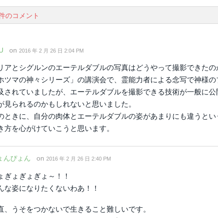
9件のコメント
U
on
2016 年 2 月 26 日 2:04 PM
リアとシグルンのエーテルダブルの写真はどうやって撮影できたの
ホツマの神々シリーズ」の講演会で、霊能力者による念写で神様の
及されていましたが、エーテルダブルを撮影できる技術が一般に公
が見られるのかもしれないと思いました。
のときに、自分の肉体とエーテルダブルの姿があまりにも違うとい
き方を心がけていこうと思います。
ょんぴょん
on
2016 年 2 月 26 日 2:40 PM
ょぎょぎょぎょ～！！
んな姿になりたくないわあ！！
直、うそをつかないで生きること難しいです。