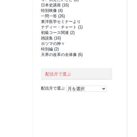
日本史講座
(16)
特別映像
(4)
一問一答
(26)
東洋医学セミナーより
ナディー・チャート
(1)
初級コース関連
(2)
雑談集
(16)
ホツマの神々
特別編
(2)
天界の改革の全体像
(6)
配信月で選ぶ
配信月で選ぶ