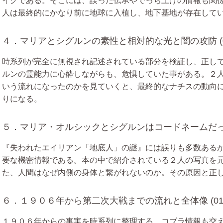
イクである。そこには、誤った伝承やでっち上げの情報も関
人は最終的にかなり前に地球に入植し、地下基地が存在して
４．マリアとシグルンの素性と相対的な光と闇の攻防 (00:
時系列が完全に無視され記述されている部分を検証し、正し
ルンの霊能力に心酔しながらも、危惧していた事がある。２
いう流れになったのかを見ていくと、最終的なナチスの動向
りになる。
５．マリア・オルシックとシグルンはコードネームだった〜二
『失われたエイリアン「地底人」の謎』には誤りも多数ある
要な機密情報である。本の中で紹介されている２人の写真を
た、人間はなぜ内側の身体と繋がれないのか。その原因と正
６．１９０６年から第二次大戦までの流れと全体像 (01:29
１９０６年からの事実を時系列に整理する。コブラ情報も交