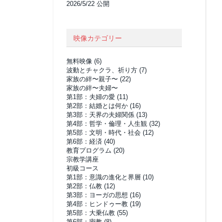
2026/5/22 公開
映像カテゴリー
無料映像
(6)
波動とチャクラ、祈り方
(7)
家族の絆〜親子〜
(22)
家族の絆〜夫婦〜
第1部：夫婦の愛
(11)
第2部：結婚とは何か
(16)
第3部：天界の夫婦関係
(13)
第4部：哲学・倫理・人生観
(32)
第5部：文明・時代・社会
(12)
第6部：経済
(40)
教育プログラム
(20)
宗教学講座
初級コース
第1部：意識の進化と界層
(10)
第2部：仏教
(12)
第3部：ヨーガの思想
(16)
第4部：ヒンドゥー教
(19)
第5部：大乗仏教
(55)
第6部：密教
(8)