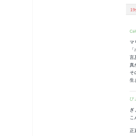
1
Cé
マ
「
言
真
そ
生
ぴ
ぎ
こ
正