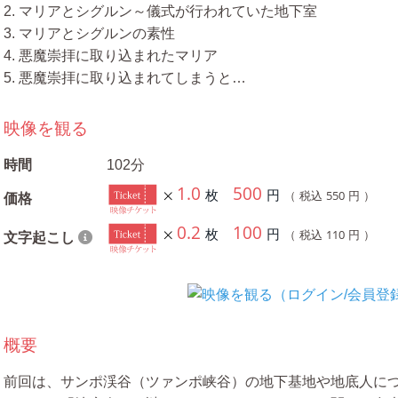
2. マリアとシグルン～儀式が行われていた地下室
3. マリアとシグルンの素性
4. 悪魔崇拝に取り込まれたマリア
5. 悪魔崇拝に取り込まれてしまうと…
映像を観る
時間
102分
1.0
500
枚
円
550
（ 税込
円 ）
価格
0.2
100
枚
円
110
（ 税込
円 ）
文字起こし
概要
前回は、サンポ渓谷（ツァンポ峡谷）の地下基地や地底人に