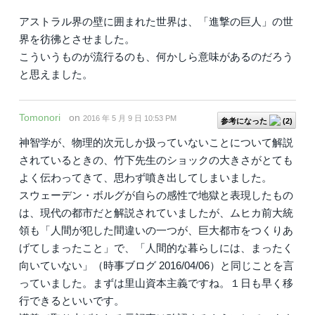
アストラル界の壁に囲まれた世界は、「進撃の巨人」の世
界を彷彿とさせました。
こういうものが流行るのも、何かしら意味があるのだろう
と思えました。
Tomonori
on
2016 年 5 月 9 日 10:53 PM
参考になった
(
2
)
神智学が、物理的次元しか扱っていないことについて解説
されているときの、竹下先生のショックの大きさがとても
よく伝わってきて、思わず噴き出してしまいました。
スウェーデン・ボルグが自らの感性で地獄と表現したもの
は、現代の都市だと解説されていましたが、ムヒカ前大統
領も「人間が犯した間違いの一つが、巨大都市をつくりあ
げてしまったこと」で、「人間的な暮らしには、まったく
向いていない」（時事ブログ 2016/04/06）と同じことを言
っていました。まずは里山資本主義ですね。１日も早く移
行できるといいです。