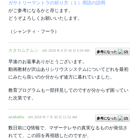
ガヤトリーマントラの祈り方（１）用語の説明
がご参考になるかと存じます。
どうぞよろしくお願いいたします。
（シャンティ・フーラ）
カタカムナムシ
on
2018 年 6 月 16 日 5:34 AM
参考になった
(
2
)
早速のお返事ありがとうございます。
動画教材が沢山ありシリウスシステムについてどれを最初
にみたら良いのか分からず途方に暮れていました。
教育プログラムも一部拝見してのですが分からず困ってい
た次第です。
arakabu
on
2019 年 7 月 30 日 11:31 AM
参考になった
(
2
)
数日前にQ情報で、マザーテレサの真実なるものが発信さ
れてて、この回を再視聴したのですが、