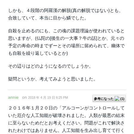
しかも、４段階の阿羅漢の解脱(真の解脱ではない)とも、
合致していて、本当に目から鱗でした。
自殺を止めるのにも、この魂の課題理論が使われていると
思いますが、(仏陀の[後生の一大事？牛の話]とか、元々の
予定の寿命の時までずーとその場所に留められて、幽体で
も自殺を繰り返しているとか)
その辺りはどのようになるのでしょうか。
疑問というか、考えてみようと思いました。
annie
on
2018 年 4 月 19 日 6:25 PM
参考になった
(
1
)
２０１６年１月２０日の「アルコーンがコントロールして
いた厄介な人工知能が破壊されました。人類が最悪の結末
に至らないためだとお考えください。問題がこれで解決さ
れたわけではありません。人工知能を生み出し育てて行く