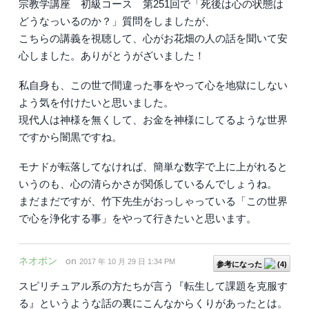
宗教学講座 初級コース 第251回で「死後は心の状態は
どうなっいるのか？」質問をしましたが、
こちらの講義を視聴して、心がお花畑の人の話を聞いて安
心しました。ありがとうがざいました！
私自身も、この世で間違った事をやって心を地獄にしない
よう気を付けたいと思いました。
現代人は神様を無くして、お金を神様にしてるような世界
ですから闇黒ですね。
モナドが転落してなければ、簡単な数字で上に上がれると
いうのも、心の清らかさが関係しているんでしょうね。
まだまだですが、竹下先生がおっしゃっている「この世界
で心を浄化する事」をやって行きたいと思います。
ネオポン
on
2017 年 10 月 29 日 1:34 PM
参考になった
(
4
)
スピリチュアル系の方たちが言う『転生して課題を克服す
る』というような話の裏にこんなからくりがあったとは。