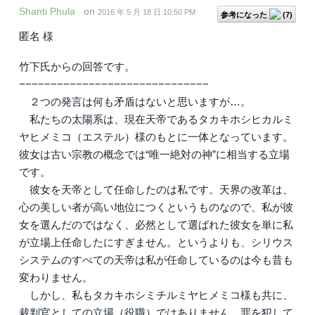
Shanti Phula
on
2016 年 5 月 18 日 10:50 PM
参考になった
(
7
)
匿名 様
竹下氏からの回答です。
−−−−−−−−−−−−−−−−−−−−−−−−−−−−−−
２つの発言は何も矛盾はないと思いますが…。
私たちの太陽系は、現在天帝であるタカキホシヒカルミ
ヤヒメミコ（エステル）様のもとに一体となっています。
彼女は古い宗教の概念では“唯一絶対の神”に相当する立場
です。
彼女を天帝として任命したのは私です。天界の改革は、
心の美しい者が高い地位につくというものなので、私が彼
女を選んだのではなく、必然として選ばれた彼女を単に私
が立場上任命したにすぎません。というよりも、シリウス
システムのすべての天帝は私が任命しているのは今も昔も
変わりません。
しかし、私もタカキホシミチルミヤヒメミコ様も共に、
裁判官としての立場（役職）ではありません。罪を犯して