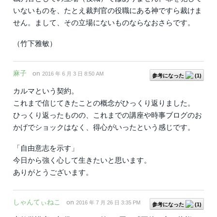
いないものを、たとえ裁判官の役職にある神ですら裁けま
せん。まして、その立場にないものならなおさらです。
（竹下雅敏）
麻子
on
2016 年 6 月 3 日 8:50 AM
参考になった
(
1
)
カルマという契約。
これまで信じてきたことの概念がひっくり返りました。
ひっくり返ったものの、これまでの講座や時事ブログのお
かげでショックはなく、得心がいったという感じです。
「自由意志を示す」
今日から強く心して生きたいと思います。
ありがとうございます。
しゃんてぃねこ
on
2016 年 7 月 26 日 3:35 PM
参考になった
(
1
)