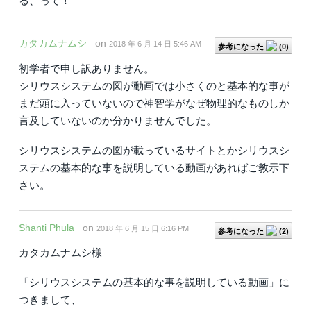
る、って！
カタカムナムシ
on
2018 年 6 月 14 日 5:46 AM
参考になった
(
0
)
初学者で申し訳ありません。
シリウスシステムの図が動画では小さくのと基本的な事が
まだ頭に入っていないので神智学がなぜ物理的なものしか
言及していないのか分かりませんでした。
シリウスシステムの図が載っているサイトとかシリウスシ
ステムの基本的な事を説明している動画があればご教示下
さい。
Shanti Phula
on
2018 年 6 月 15 日 6:16 PM
参考になった
(
2
)
カタカムナムシ様
「シリウスシステムの基本的な事を説明している動画」に
つきまして、