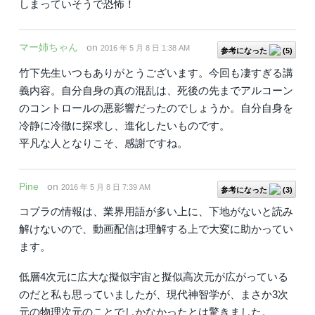
しまっていそうで恐怖！
マー姉ちゃん
on
2016 年 5 月 8 日 1:38 AM
参考になった
(
5
)
竹下先生いつもありがとうございます。今回も凄すぎる講
義内容。自分自身の真の混乱は、死後の先までアルコーン
のコントロールの悪影響だったのでしょうか。自分自身を
冷静に冷徹に探求し、進化したいものです。
平凡な人となりこそ、感謝ですね。
Pine
on
2016 年 5 月 8 日 7:39 AM
参考になった
(
3
)
コブラの情報は、業界用語が多い上に、下地がないと読み
解けないので、動画配信は理解する上で大変に助かってい
ます。
低層4次元に広大な擬似宇宙と擬似高次元が広がっている
のだと私も思っていましたが、現代神智学が、まさか3次
元の物理次元のことでしかなかったとは驚きました。