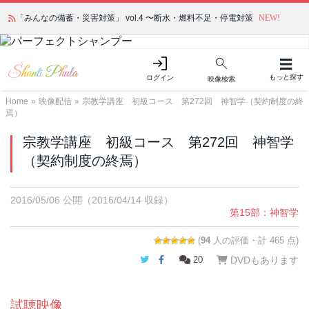
「みんなの備蓄・災害対策」 vol.4 〜断水・燃料不足・停電対策
NEW!
もっと探す
ログイン
映像検索
Home
»
映像配信
»
宗教学講座 初級コース 第272回 神智学（契約制度の終
焉）
宗教学講座 初級コース 第272回 神智学
（契約制度の終焉）
2016/05/06 公開
（2016/04/14 収録）
第15部：神智学
(
94
人の評価・計 465 点)
Twitter
Facebook
20
DVDもあります
試聴映像