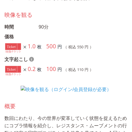
映像を観る
時間
90分
価格
1.0
500
枚
円
550
（ 税込
円 ）
文字起こし
0.2
100
枚
円
110
（ 税込
円 ）
概要
数回にわたり、今の世界が変革していく状態を捉えるため
にコブラ情報を紹介し、レジスタンス・ムーブメントの行