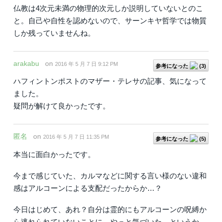
仏教は4次元未満の物理的次元しか説明していないとのこ
と。自己や自性を認めないので、サーンキヤ哲学では物質
しか残っていませんね。
arakabu
on
2016 年 5 月 7 日 9:12 PM
参考になった
(
3
)
ハフィントンポストのマザー・テレサの記事、気になって
ました。
疑問が解けて良かったです。
匿名
on
2016 年 5 月 7 日 11:35 PM
参考になった
(
5
)
本当に面白かったです。
今まで感じていた、カルマなどに関する言い様のない違和
感はアルコーンによる支配だったからか…？
今日はじめて、あれ？自分は霊的にもアルコーンの呪縛か
ら逃れられていないことに、やっと気づいた、というか。