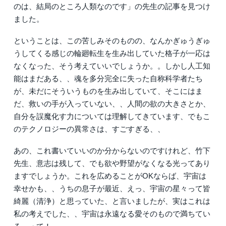
のは、結局のところ人類なのです」の先生の記事を見つけ
ました。
ということは、この苦しみそのものの、なんかぎゅうぎゅ
うしてくる感じの輪廻転生を生み出していた格子が一応は
なくなった、そう考えていいでしょうか。。しかし人工知
能はまだある、、魂を多分完全に失った自称科学者たち
が、未だにそういうものを生み出していて、そこにはま
だ、救いの手が入っていない、、人間の欲の大きさとか、
自分を誤魔化す力については理解してきています、でもこ
のテクノロジーの異常さは、すごすぎる、、
あの、これ書いていいのか分からないのですけれど、竹下
先生、意志は残して、でも欲や野望がなくなる光ってあり
ますでしょうか。これを広めることがOKならば、宇宙は
幸せかも、、うちの息子が最近、えっ、宇宙の星々って皆
綺麗（清浄）と思っていた、と言いましたが、実はこれは
私の考えでした、、宇宙は永遠なる愛そのもので満ちてい