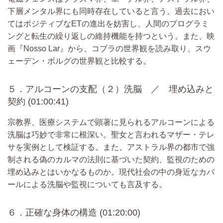
下層メンタル界にも同時存在していると言う。過去におい
てはポジティブなETの進出を妨害し、人間のプログラミ
ングと転生の繰り返しの維持機能を持つという。また、映
画『Nosso Lar』から、コブラの世界観を読み取り、スウ
ェーデン・ボルグの世界観と比較する。
５．アルコーンの支配（２）洗脳 ／ 埋め込みと
契約 (01:00:41)
宗教界、医療システムで顕著に見られるアルコーンによる
洗脳は巧妙で非常に根深い。聖女と言われるマザー・テレ
サを実例として検証する。また、アストラル界の都市で強
制される偽のカルマの法則に基づいた契約、監視のための
埋め込みとはいかなるものか。現代社会の中の身近なカバ
ールによる洗脳や監視についても言及する。
６．正確な身体の構造 (01:20:00)