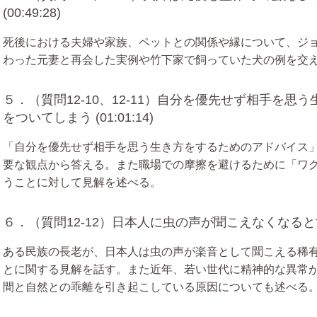
(00:49:28)
死後における夫婦や家族、ペットとの関係や縁について、ジ
わった元妻と再会した実例や竹下家で飼っていた犬の例を交
５．（質問12-10、12-11）自分を優先せず相手を
をついてしまう (01:01:14)
「自分を優先せず相手を思う生き方をするためのアドバイス
要な観点から答える。また職場での摩擦を避けるために「ワ
うことに対して見解を述べる。
６．（質問12-12）日本人に虫の声が聞こえなくなると世界は
ある民族の長老が、日本人は虫の声が楽音として聞こえる稀
とに関する見解を話す。また近年、若い世代に精神的な異常
間と自然との乖離を引き起こしている原因についても述べる