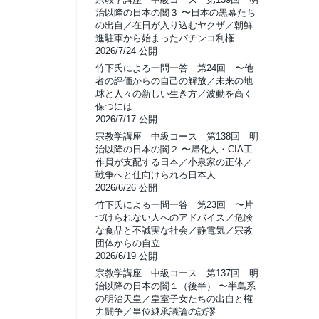
治以降の日本の闇３ 〜日本の黒幕たち
の出自／在日が入り込むヤクザ／朝鮮
進駐軍から始まったパチンコ利権
2026/7/24 公開
竹下氏による一問一答 第24回 〜他
者の評価からの自己の解放／未来の地
球と人々の新しい生き方／波動を高く
保つには
2026/7/17 公開
宗教学講座 中級コース 第138回 明
治以降の日本の闇２ 〜帰化人・CIA工
作員が支配する日本／小泉家の正体／
戦争へと仕向けられる日本人
2026/6/26 公開
竹下氏による一問一答 第23回 〜片
づけられない人へのアドバイス／危険
な食品と不誠実な社会／静電気／宗教
団体からの自立
2026/6/19 公開
宗教学講座 中級コース 第137回 明
治以降の日本の闇１（後半） 〜半島系
の明治天皇／皇室子女たちの出自と権
力闘争／皇位継承議論の誤謬