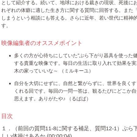
として紹介する。続いて、地球における裁きの現状、死後に
れぞれの体癖に適した生き方に関する質問に回答する。また
しまうという相談にも答える。さらに近年、若い世代に精神
す。
映像編集者のオススメポイント
多くの方が心待ちにしていた“ぶら下がり器具を使った
する貴重な映像です。毎日の生活に取り入れて効果を実
木の家っていいな～
（ミルキーユ）
自分を大切にせずに、自然と繋がらずに、世界を良くす
くれる回です。毎回の一問一答は、観るたびにどこか自
思えます。ありがたや♪
（るぱぱ）
目次
１．（前回の質問11-8に関する補足、質問12-1）ぶ
しい体操はあるか (00:00:04)