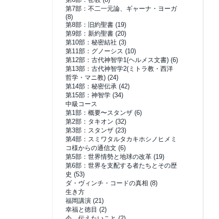
第7部：不二一元論、ギャーナ・ヨーガ
(8)
第8部：旧約聖書
(19)
第9部：新約聖書
(20)
第10部：秘密結社
(3)
第11部：グノーシス
(10)
第12部：古代神智学1(ヘルメス文書)
(6)
第13部：古代神智学2(ミトラ教・西洋
哲学・マニ教)
(24)
第14部：秘密伝承
(42)
第15部：神智学
(34)
中級コース
第1部：概要〜スタンザ
(6)
第2部：タキオン
(32)
第3部：スタンザ
(23)
第4部：スミワタルタカキホシノヒメミ
コ様からの通信文
(6)
第5部：世界情勢と地球の改革
(19)
第6部：世界を支配する者たちとその歴
史
(53)
ダ・ヴィンチ・コードの真相
(8)
生き方
福岡講演
(21)
幸福と徳目
(2)
今、伝えたいこと
(2)