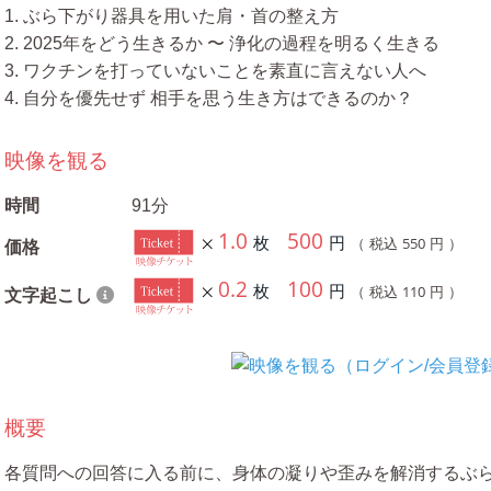
1. ぶら下がり器具を用いた肩・首の整え方
2. 2025年をどう生きるか 〜 浄化の過程を明るく生きる
3. ワクチンを打っていないことを素直に言えない人へ
4. 自分を優先せず 相手を思う生き方はできるのか？
映像を観る
時間
91分
1.0
500
枚
円
550
（ 税込
円 ）
価格
0.2
100
枚
円
110
（ 税込
円 ）
文字起こし
概要
各質問への回答に入る前に、身体の凝りや歪みを解消するぶ