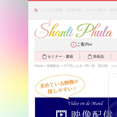
かつて愛されていた人気商品が復活！夏場に活躍す
ご案内
セミナー・書籍
美術品
Home
»
映像配信
»
竹下氏による一問一答 第12回 〜ぶ