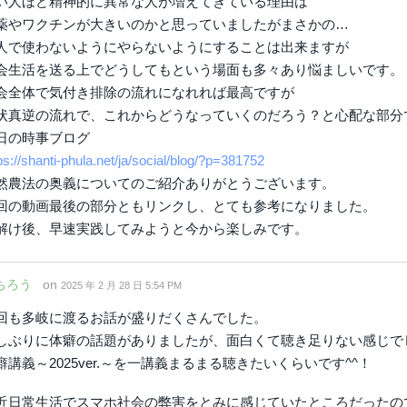
い人ほど精神的に異常な人が増えてきている理由は
薬やワクチンが大きいのかと思っていましたがまさかの…
人で使わないようにやらないようにすることは出来ますが
会生活を送る上でどうしてもという場面も多々あり悩ましいです。
会全体で気付き排除の流れになれれば最高ですが
状真逆の流れで、これからどうなっていくのだろう？と心配な部分
日の時事ブログ
ps://shanti-phula.net/ja/social/blog/?p=381752
然農法の奥義についてのご紹介ありがとうございます。
回の動画最後の部分ともリンクし、とても参考になりました。
解け後、早速実践してみようと今から楽しみです。
ちろう
on
2025 年 2 月 28 日 5:54 PM
回も多岐に渡るお話が盛りだくさんでした。
しぶりに体癖の話題がありましたが、面白くて聴き足りない感じで
癖講義～2025ver.～を一講義まるまる聴きたいくらいです^^！
近日常生活でスマホ社会の弊害をとみに感じていたところだったの