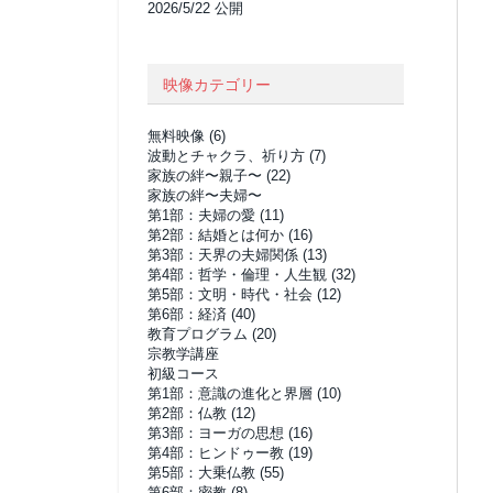
2026/5/22 公開
映像カテゴリー
無料映像
(6)
波動とチャクラ、祈り方
(7)
家族の絆〜親子〜
(22)
家族の絆〜夫婦〜
第1部：夫婦の愛
(11)
第2部：結婚とは何か
(16)
第3部：天界の夫婦関係
(13)
第4部：哲学・倫理・人生観
(32)
第5部：文明・時代・社会
(12)
第6部：経済
(40)
教育プログラム
(20)
宗教学講座
初級コース
第1部：意識の進化と界層
(10)
第2部：仏教
(12)
第3部：ヨーガの思想
(16)
第4部：ヒンドゥー教
(19)
第5部：大乗仏教
(55)
第6部：密教
(8)