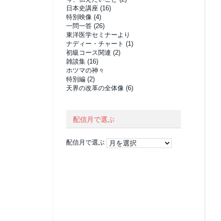
日本史講座
(16)
特別映像
(4)
一問一答
(26)
東洋医学セミナーより
ナディー・チャート
(1)
初級コース関連
(2)
雑談集
(16)
ホツマの神々
特別編
(2)
天界の改革の全体像
(6)
配信月で選ぶ
配信月で選ぶ