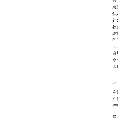
若
農
個
社
社
現
昨
htt
自
今
雪
い
今
久
体
最