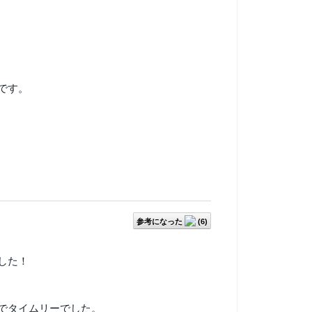
です。
参考になった
(
6
)
した！
でタイムリーでした。