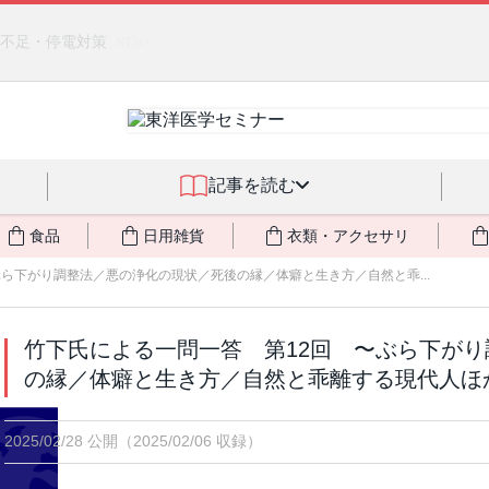
るジェルクリーム「アクアサーキュレーション」💖🏖️ 8月末までの
記事を読む
食品
日用雑貨
衣類・アクセサリ
ら下がり調整法／悪の浄化の現状／死後の縁／体癖と生き方／自然と乖...
竹下氏による一問一答 第12回 〜ぶら下が
の縁／体癖と生き方／自然と乖離する現代人ほ
2025/02/28 公開
（2025/02/06 収録）