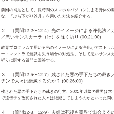
前回の補足として、長時間のスマホやパソコンによる身体の
な、「ぶら下がり器具」を用いた方法を紹介する。
２．（質問12-2〜12-4）光のイメージによる浄化法
／悪いサンスカーラ（行）を除く祈り (00:21:00)
教育プログラムで用いる光のイメージによる浄化がアストラ
ー・マントラで意識を失う場合の対処法、そして悪いサンス
祈りに関する質問に回答する。
３．（質問12-5〜12-7）残された悪の手下たちの裁
チンで人々は絶滅するのか？ (00:26:00)
残された悪の手下たちの裁きの行方、2025年以降の世界は
で遺伝子を改変された人々は絶滅してしまうのかといった問
４．（質問12-8、12-9）夫婦は死後も霊界で出会え