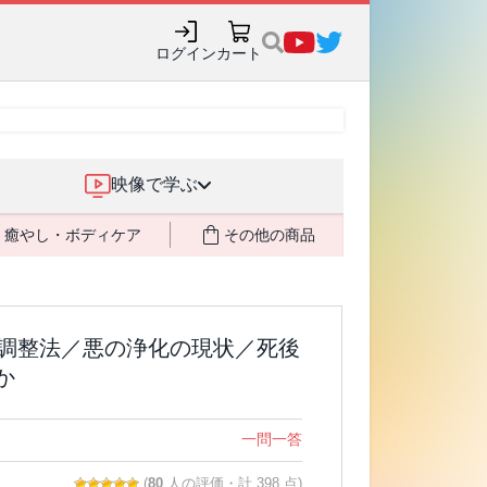
購入でポイント還元も✨
ログイン
カート
映像で学ぶ
癒やし・ボディケア
その他の商品
り調整法／悪の浄化の現状／死後
か
一問一答
(
80
人の評価・計 398 点)