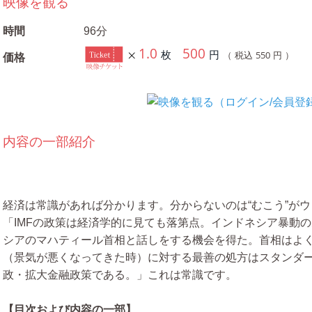
映像を観る
時間
96分
1.0
500
枚
円
550
（ 税込
円 ）
価格
内容の一部紹介
経済は常識があれば分かります。分からないのは“むこう”が
「IMFの政策は経済学的に見ても落第点。インドネシア暴動
シアのマハティール首相と話しをする機会を得た。首相はよ
（景気が悪くなってきた時）に対する最善の処方はスタンダ
政・拡大金融政策である。」これは常識です。
【目次および内容の一部】