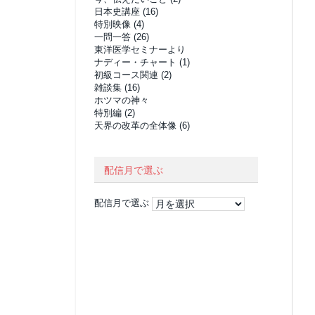
日本史講座
(16)
特別映像
(4)
一問一答
(26)
東洋医学セミナーより
ナディー・チャート
(1)
初級コース関連
(2)
雑談集
(16)
ホツマの神々
特別編
(2)
天界の改革の全体像
(6)
配信月で選ぶ
配信月で選ぶ