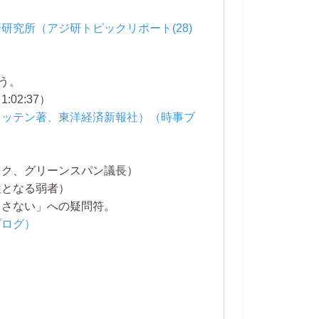
究所（アジ研トピックリポート(28)
う。
2:37）
トッテン著、東洋経済新報社）（時事ブ
ック、グリーンスパン議長）
牲となる弱者）
こさない」への疑問符。
ブログ）