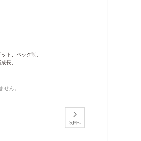
ギット、ペッグ制、
済成長、
ません。
次回へ