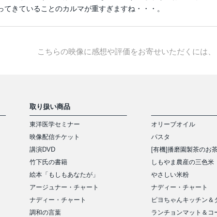
ってきていることのカルマが重すぎますね・・・。
こちらの映像に感想や評価をお寄せいただくには、
取り扱い商品
東洋医学セミナー
オリーブオイル
映像配信チケット
パスタ
講演DVD
[有機]播磨園製茶のお
竹下氏の書籍
しもやま農産の三色米
絵本「もしもあなたが」
やさしい米粉
アージュナー・チャート
ナディー・チャート
ナディー・チャート
ピヨちゃんキッチン＆
アイテム
調和の言葉
ランチョンマット＆コ