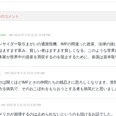
件のコメント
iaki
on
2012 年 4 月 10 日 11:56 PM
ンサイダー取引まがいの通貨投機、IMFの間違った政策、法律の抜
はますます富み、貧しい者はますます貧しくなる。このような世界
本家が世界中の資産を買収するのを阻止するために、各国は資本取
じ
on
2012 年 4 月 13 日 4:04 AM
けば聞くほどIMFとその仲間たちの残忍さに恐ろしくなります。世
める病気で、そのおこぼれをもらおうとする者も病気だと思いまし
on
2015 年 3 月 31 日 9:26 PM
メリカが崩壊するのは止められないというのも頷けるお話でした。