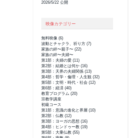
2026/5/22 公開
映像カテゴリー
無料映像
(6)
波動とチャクラ、祈り方
(7)
家族の絆〜親子〜
(22)
家族の絆〜夫婦〜
第1部：夫婦の愛
(11)
第2部：結婚とは何か
(16)
第3部：天界の夫婦関係
(13)
第4部：哲学・倫理・人生観
(32)
第5部：文明・時代・社会
(12)
第6部：経済
(40)
教育プログラム
(20)
宗教学講座
初級コース
第1部：意識の進化と界層
(10)
第2部：仏教
(12)
第3部：ヨーガの思想
(16)
第4部：ヒンドゥー教
(19)
第5部：大乗仏教
(55)
第6部：密教
(8)