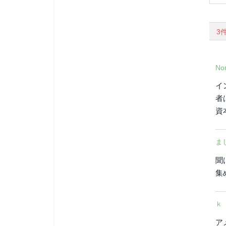
3
Nor
イ
者
資
ま
聞
集
ｋ
ア