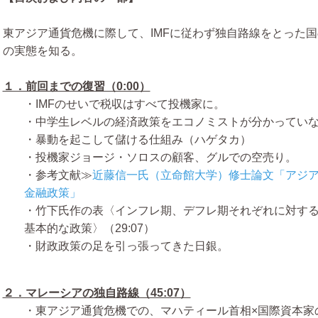
東アジア通貨危機に際して、IMFに従わず独自路線をとった
の実態を知る。
１．前回までの復習（0:00）
・IMFのせいで税収はすべて投機家に。
・中学生レベルの経済政策をエコノミストが分かってい
・暴動を起こして儲ける仕組み（ハゲタカ）
・投機家ジョージ・ソロスの顧客、グルでの空売り。
・参考文献≫
近藤信一氏（立命館大学）修士論文「アジ
金融政策」
・竹下氏作の表〈インフレ期、デフレ期それぞれに対する財
基本的な政策〉（29:07）
・財政政策の足を引っ張ってきた日銀。
２．マレーシアの独自路線（45:07）
・東アジア通貨危機での、マハティール首相×国際資本家