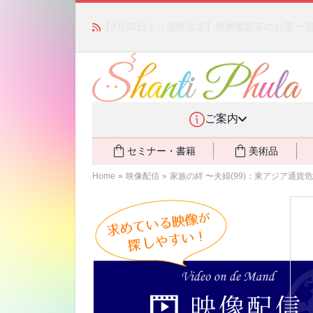
かつて愛されていた人気商品が復活！夏場に活躍す
ご案内
セミナー・書籍
美術品
Home
»
映像配信
»
家族の絆 〜夫婦(99)：東アジア通