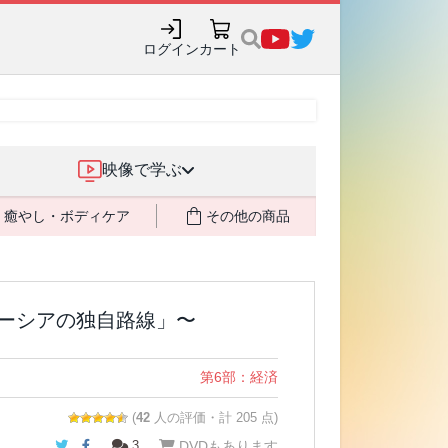
購入でポイント還元も✨
ログイン
カート
映像で学ぶ
癒やし・ボディケア
その他の商品
レーシアの独自路線」〜
第6部：経済
(
42
人の評価・計 205 点)
Twitter
Facebook
3
DVDもあります