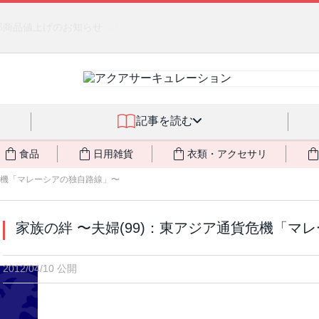
るジェルクリーム「アクアサーキュレーション」💖🏖️ 8月末までの
記事を読む
食品
日用雑貨
衣類・アクセサリ
貨危機「マレーシアの独自路線」〜
家族の絆 〜夫婦(99)：東アジア通貨危機「マ
2012/04/10 公開