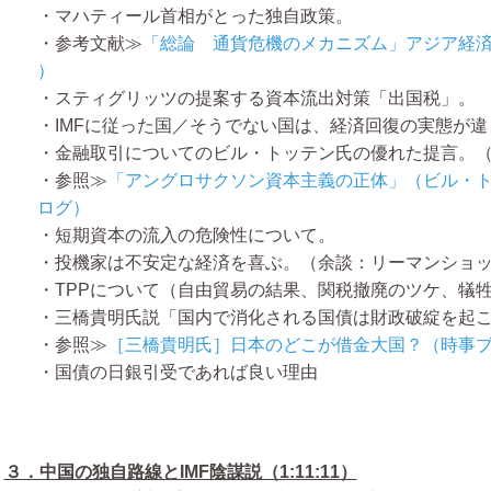
・マハティール首相がとった独自政策。
・参考文献≫
「総論 通貨危機のメカニズム」アジア経済研
）
・スティグリッツの提案する資本流出対策「出国税」。
・IMFに従った国／そうでない国は、経済回復の実態が違
・金融取引についてのビル・トッテン氏の優れた提言。（1:0
・参照≫
「アングロサクソン資本主義の正体」（ビル・
ログ）
・短期資本の流入の危険性について。
・投機家は不安定な経済を喜ぶ。（余談：リーマンショ
・TPPについて（自由貿易の結果、関税撤廃のツケ、犠
・三橋貴明氏説「国内で消化される国債は財政破綻を起
・参照≫
［三橋貴明氏］日本のどこが借金大国？（時事
・国債の日銀引受であれば良い理由
３．中国の独自路線とIMF陰謀説（1:11:11）