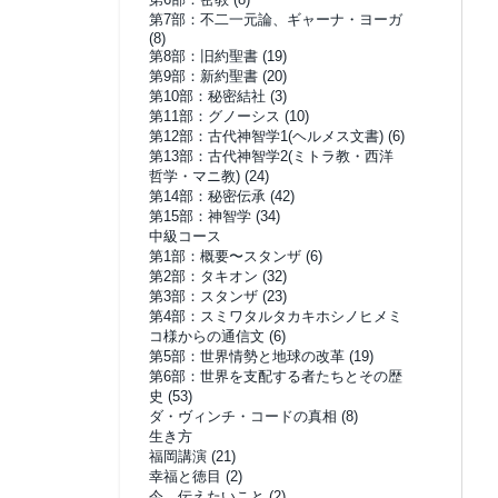
第7部：不二一元論、ギャーナ・ヨーガ
(8)
第8部：旧約聖書
(19)
第9部：新約聖書
(20)
第10部：秘密結社
(3)
第11部：グノーシス
(10)
第12部：古代神智学1(ヘルメス文書)
(6)
第13部：古代神智学2(ミトラ教・西洋
哲学・マニ教)
(24)
第14部：秘密伝承
(42)
第15部：神智学
(34)
中級コース
第1部：概要〜スタンザ
(6)
第2部：タキオン
(32)
第3部：スタンザ
(23)
第4部：スミワタルタカキホシノヒメミ
コ様からの通信文
(6)
第5部：世界情勢と地球の改革
(19)
第6部：世界を支配する者たちとその歴
史
(53)
ダ・ヴィンチ・コードの真相
(8)
生き方
福岡講演
(21)
幸福と徳目
(2)
今、伝えたいこと
(2)