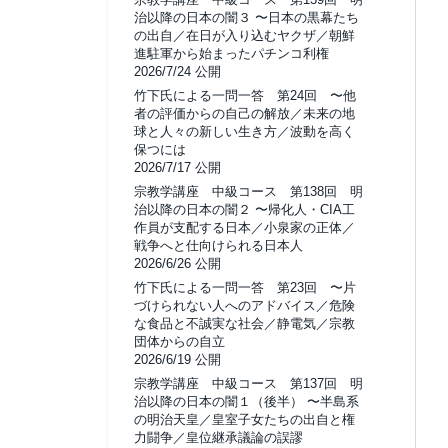
治以降の日本の闇３ 〜日本の黒幕たち
の出自／在日が入り込むヤクザ／朝鮮
進駐軍から始まったパチンコ利権
2026/7/24 公開
竹下氏による一問一答 第24回 〜他
者の評価からの自己の解放／未来の地
球と人々の新しい生き方／波動を高く
保つには
2026/7/17 公開
宗教学講座 中級コース 第138回 明
治以降の日本の闇２ 〜帰化人・CIA工
作員が支配する日本／小泉家の正体／
戦争へと仕向けられる日本人
2026/6/26 公開
竹下氏による一問一答 第23回 〜片
づけられない人へのアドバイス／危険
な食品と不誠実な社会／静電気／宗教
団体からの自立
2026/6/19 公開
宗教学講座 中級コース 第137回 明
治以降の日本の闇１（後半） 〜半島系
の明治天皇／皇室子女たちの出自と権
力闘争／皇位継承議論の誤謬