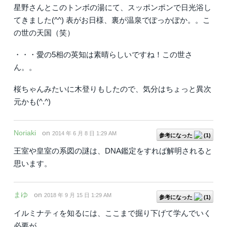
星野さんとこのトンボの湯にて、スッポンポンで日光浴し
てきました(^^) 表がお日様、裏が温泉でぽっかぽか。。こ
の世の天国（笑）
・・・愛の5相の英知は素晴らしいですね！この世さ
ん。。
桜ちゃんみたいに木登りもしたので、気分はちょっと異次
元かも(^.^)
Noriaki
on
2014 年 6 月 8 日 1:29 AM
参考になった
(
1
)
王室や皇室の系図の謎は、DNA鑑定をすれば解明されると
思います。
まゆ
on
2018 年 9 月 15 日 1:29 AM
参考になった
(
1
)
イルミナティを知るには、ここまで掘り下げて学んでいく
必要が