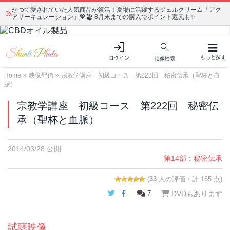
かつて愛されていた人気商品が復活！夏場に活躍するジェルクリーム「アク
アサーキュレーション」💖🏖️ 8月末までの購入でポイント還元も✨
もっと探す
ログイン
映像検索
Home
»
映像配信
»
宗教学講座 初級コース 第222回 秘密伝承（聖杯と血
脈）
宗教学講座 初級コース 第222回 秘密伝
承（聖杯と血脈）
2014/03/28 公開
第14部：秘密伝承
(
33
人の評価・計 165 点)
Twitter
Facebook
7
DVDもあります
試聴映像