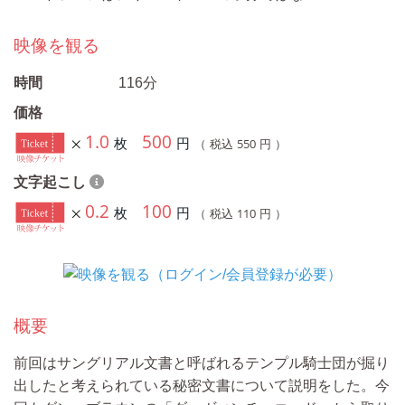
映像を観る
時間
116分
価格
1.0
500
枚
円
550
（ 税込
円 ）
文字起こし
0.2
100
枚
円
110
（ 税込
円 ）
概要
前回はサングリアル文書と呼ばれるテンプル騎士団が掘り
出したと考えられている秘密文書について説明をした。今