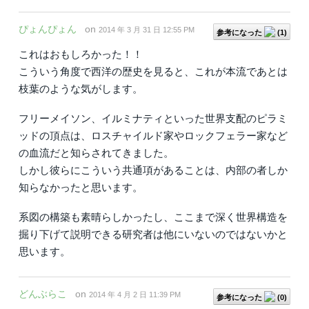
ぴょんぴょん
on
2014 年 3 月 31 日 12:55 PM
参考になった
(
1
)
これはおもしろかった！！
こういう角度で西洋の歴史を見ると、これが本流であとは
枝葉のような気がします。
フリーメイソン、イルミナティといった世界支配のピラミ
ッドの頂点は、ロスチャイルド家やロックフェラー家など
の血流だと知らされてきました。
しかし彼らにこういう共通項があることは、内部の者しか
知らなかったと思います。
系図の構築も素晴らしかったし、ここまで深く世界構造を
掘り下げて説明できる研究者は他にいないのではないかと
思います。
どんぶらこ
on
2014 年 4 月 2 日 11:39 PM
参考になった
(
0
)