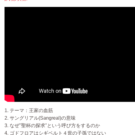
1. テーマ：王家の血筋
2. サングリアル(Sangreal)の意味
3. なぜ"聖杯の探求"という呼び方をするのか
4. ゴドフロアはシギベルト４世の子孫ではない