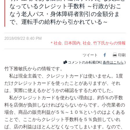
なっているクレジット手数料 ～行政がおこ
なう老人パス・身体障碍者割引の金額分ま
で、運転手の給料から引かれている～
2018/09/22 8:40 PM
＊社会
,
日本国内
,
社会
,
竹下氏からの情報
ツイート
Facebook
印刷
コメントのみ転載OK(
条件はこちら
)
竹下雅敏氏からの情報です。
私は現金主義で、クレジットカードは使いません。1度
だけクレジットカードを使ったことがありますが、それ
は、実際に使えるかどうかの確認をするためでした。
私がクレジットカードを使わない理由は、約5％の手数
料を店側が負担しなければならないからです。小売業者の
場合、商品の販売利益が５％～１０％というのはよくある
ことで、ここからクレジット手数料を５％負担していれ
ば、店の利益はほとんどなくなってしまいます。なので、