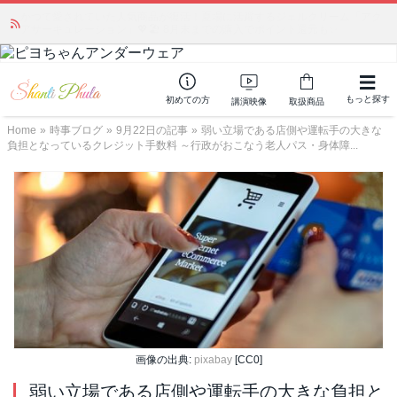
かつて愛されていた人気商品が復活！夏場に活躍するジェルクリーム「アク
アサーキュレーション」💖🏖️ 8月末までの購入でポイント還元も✨
もっと探す
初めての方
講演映像
取扱商品
Home
»
時事ブログ
»
9月22日の記事
»
弱い立場である店側や運転手の大きな
負担となっているクレジット手数料 ～行政がおこなう老人パス・身体障...
画像の出典:
pixabay
[CC0]
弱い立場である店側や運転手の大きな負担と