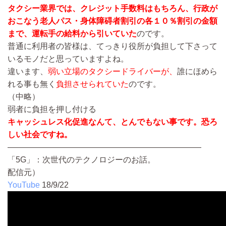
タクシー業界では、クレジット手数料はもちろん、行政が
おこなう老人パス・身体障碍者割引の各１０％割引の金額
まで、運転手の給料から引いていた
のです。
普通に利用者の皆様は、てっきり役所が負担して下さって
いるモノだと思っていますよね。
違います、
弱い立場のタクシードライバーが、
誰にほめら
れる事も無く
負担させられていた
のです。
（中略）
弱者に負担を押し付ける
キャッシュレス化促進なんて、とんでもない事です。恐ろ
しい社会ですね。
————————————————————————
「5G」：次世代のテクノロジーのお話。
配信元）
YouTube
18/9/22