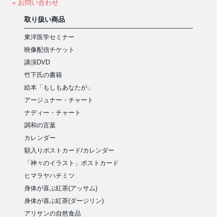
» お問い合わせ
取り扱い商品
東洋医学セミナー
映像配信チケット
講演DVD
竹下氏の書籍
絵本「もしもあなたが」
アージュナー・チャート
ナディー・チャート
調和の言葉
カレンダー
額入りポストカード/カレンダー
「神々のイラスト」ポストカード
ヒマラヤハチミツ
身体が喜ぶ紅茶(アッサム)
身体が喜ぶ紅茶(ダージリン)
アリサンの自然食品