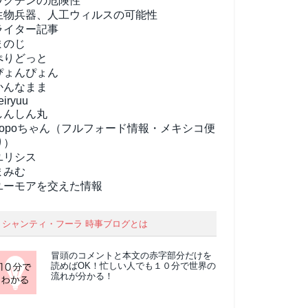
ワクチンの危険性
生物兵器、人工ウィルスの可能性
ライター記事
まのじ
ぺりどっと
ぴょんぴょん
かんなまま
eiryuu
しんしん丸
popoちゃん（フルフォード情報・メキシコ便
り）
ユリシス
まみむ
ユーモアを交えた情報
シャンティ・フーラ 時事ブログとは
冒頭のコメントと本文の
赤字部分
だけを
読めばOK！忙しい人でも１０分で世界の
流れが分かる！