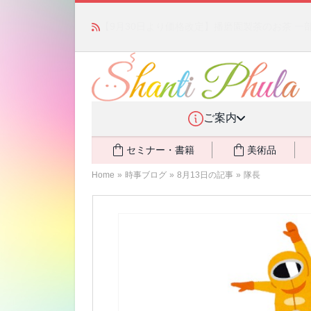
かつて愛されていた人気商品が復活！夏場に活躍す
ご案内
セミナー・書籍
美術品
Home
»
時事ブログ
»
8月13日の記事
»
隊長