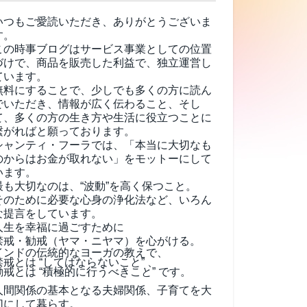
いつもご愛読いただき、ありがとうございま
す。
この時事ブログはサービス事業としての位置
づけで、商品を販売した利益で、独立運営し
ています。
無料にすることで、少しでも多くの方に読ん
でいただき、情報が広く伝わること、そし
て、
多くの方の生き方や生活に役立つことに
繋がればと願っております。
シャンティ・フーラでは、「本当に大切なも
のからはお金が取れない」をモットーにして
います。
最も大切なのは、“波動”を高く保つこと。
そのために必要な心身の浄化法など、いろん
な提言をしています。
人生を幸福に過ごすために
禁戒・勧戒（ヤマ・ニヤマ）を心がける。
インドの伝統的なヨーガの教えで、
禁戒とは “してはならないこと” 、
勧戒とは “積極的に行うべきこと” です。
人間関係の基本となる夫婦関係、子育てを大
切にして暮らす。