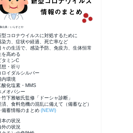
像出典：いらすとや
新型コロナウイルスに対処するために
感染力、症状や経過、死亡率など
日々の生活で、感染予防、免疫力、生体恒常
性を高める
ビタミンC
瞑想・祈り
コロイダルシルバー
腸内環境
二酸化塩素・MMS
ホメオパシー
▶竹下雅敏氏監修「ドーシャ診断」
経済、食料危機の混乱に備えて（備蓄など）
▶備蓄情報のまとめ
(NEW!)
日本の状況
海外の状況