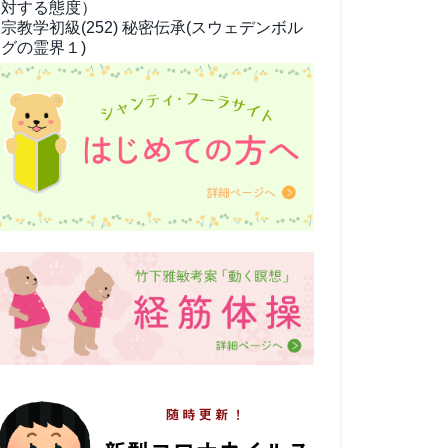
対する態度）
宗教学
初級(252) 秘密伝承(スウェデンボル
グの霊界１)