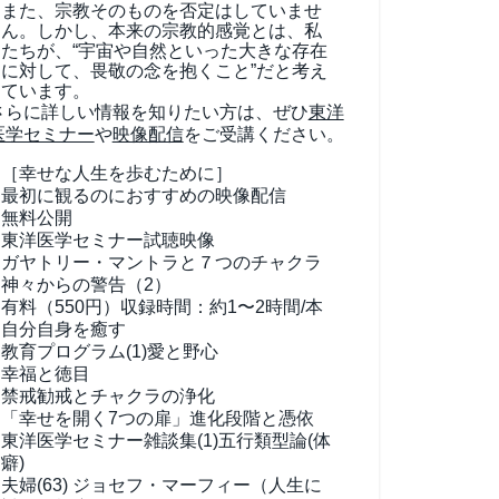
また、宗教そのものを否定はしていませ
ん。しかし、本来の宗教的感覚とは、私
たちが、“宇宙や自然といった大きな存在
に対して、畏敬の念を抱くこと”だと考え
ています。
さらに詳しい情報を知りたい方は、ぜひ
東洋
医学セミナー
や
映像配信
をご受講ください。
［幸せな人生を歩むために］
最初に観るのにおすすめの映像配信
無料公開
東洋医学セミナー試聴映像
ガヤトリー・マントラと７つのチャクラ
神々からの警告（2）
有料（550円）
収録時間：約1〜2時間/本
自分自身を癒す
教育プログラム(1)
愛と野心
幸福と徳目
禁戒勧戒とチャクラの浄化
「幸せを開く7つの扉」進化段階と憑依
東洋医学セミナー雑談集(1)
五行類型論(体
癖)
夫婦(63)
ジョセフ・マーフィー（人生に