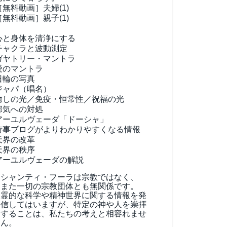
［無料動画］夫婦(1)
［無料動画］親子(1)
心と身体を清浄にする
チャクラと波動測定
ガヤトリー・マントラ
愛のマントラ
日輪の写真
ジャパ（唱名）
癒しの光／免疫・恒常性／祝福の光
邪気への対処
アーユルヴェーダ
「ドーシャ」
時事ブログがよりわかりやすくなる情報
天界の改革
天界の秩序
アーユルヴェーダの解説
シャンティ・フーラは宗教ではなく、
また一切の宗教団体とも無関係です。
霊的な科学や精神世界に関する情報を発
信してはいますが、特定の神や人を崇拝
することは、私たちの考えと相容れませ
ん。