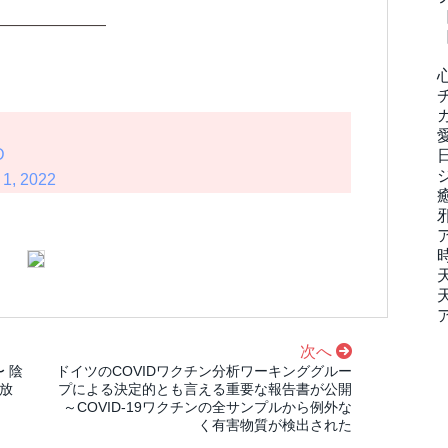
———————
D
 1, 2022
次へ
 陰
ドイツのCOVIDワクチン分析ワーキンググルー
 放
プによる決定的とも言える重要な報告書が公開
～COVID-19ワクチンの全サンプルから例外な
く有害物質が検出された