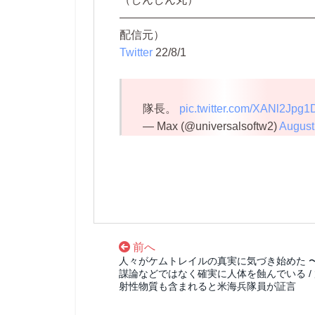
—————————————————
配信元）
Twitter
22/8/1
隊長。
pic.twitter.com/XANl2Jpg1
— Max (@universalsoftw2)
August
前へ
人々がケムトレイルの真実に気づき始めた 〜
謀論などではなく確実に人体を蝕んでいる /
射性物質も含まれると米海兵隊員が証言