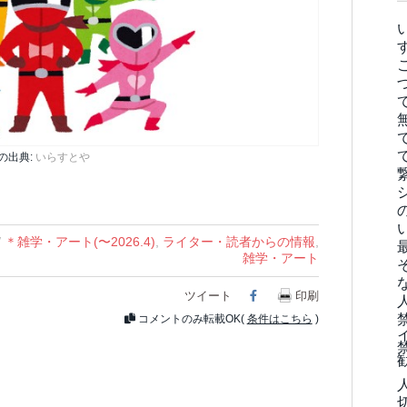
の出典:
いらすとや
/
＊雑学・アート(〜2026.4)
,
ライター・読者からの情報
,
雑学・アート
ツイート
Facebook
印刷
コメントのみ転載OK(
条件はこちら
)