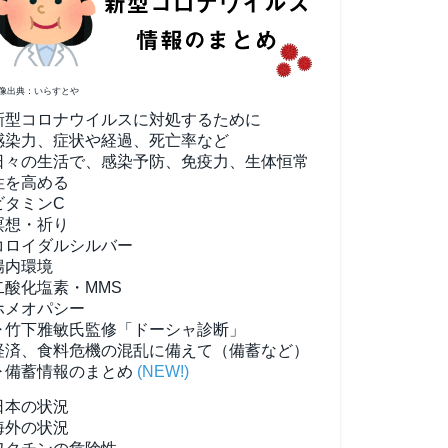
像出典：いらすとや
新型コロナウイルスに対処するために
感染力、症状や経過、死亡率など
日々の生活で、感染予防、免疫力、生体恒常
性を高める
ビタミンC
瞑想・祈り
コロイダルシルバー
腸内環境
二酸化塩素・MMS
ホメオパシー
▶竹下雅敏氏監修「ドーシャ診断」
経済、食料危機の混乱に備えて（備蓄など）
▶備蓄情報のまとめ
(NEW!)
日本の状況
海外の状況