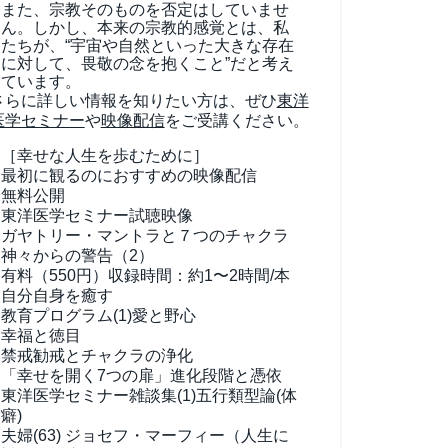
また、宗教そのものを否定はしていませ
ん。しかし、本来の宗教的感覚とは、私
たちが、“宇宙や自然といった大きな存在
に対して、畏敬の念を抱くこと”だと考え
ています。
さらに詳しい情報を知りたい方は、ぜひ
東洋
医学セミナー
や
映像配信
をご受講ください。
［幸せな人生を歩むために］
最初に観るのにおすすめの映像配信
無料公開
東洋医学セミナー試聴映像
ガヤトリー・マントラと７つのチャクラ
神々からの警告（2）
有料（550円）
収録時間：約1〜2時間/本
自分自身を癒す
教育プログラム(1)
愛と野心
幸福と徳目
禁戒勧戒とチャクラの浄化
「幸せを開く7つの扉」進化段階と憑依
東洋医学セミナー雑談集(1)
五行類型論(体
癖)
夫婦(63)
ジョセフ・マーフィー（人生に