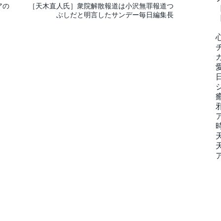
アの
［天木直人氏］衆院解散報道は小沢無罪報道つ
ぶしだと明言したサンデー毎日編集長