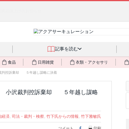
燃料不足・停電対策
NEW!
記事を読む
食品
日用雑貨
衣類・アクセサリ
裁判控訴棄却 ５年越し謀略に決着
北 小沢裁判控訴棄却 ５年越し謀略
治経済
,
司法・裁判・検察
,
竹下氏からの情報
,
竹下雅敏氏
ツイート
Facebook
印刷