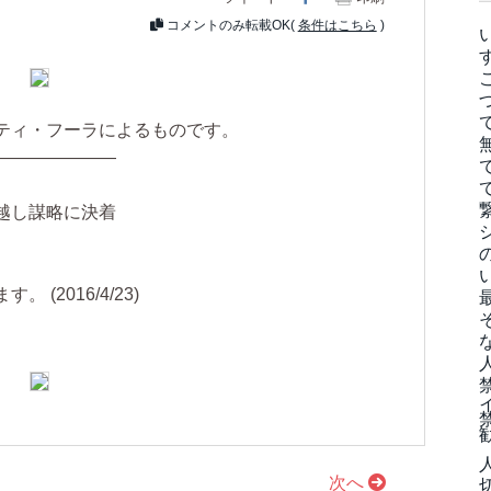
コメントのみ転載OK(
条件はこちら
)
ティ・フーラによるものです。
———————
越し謀略に決着
(2016/4/23)
次へ