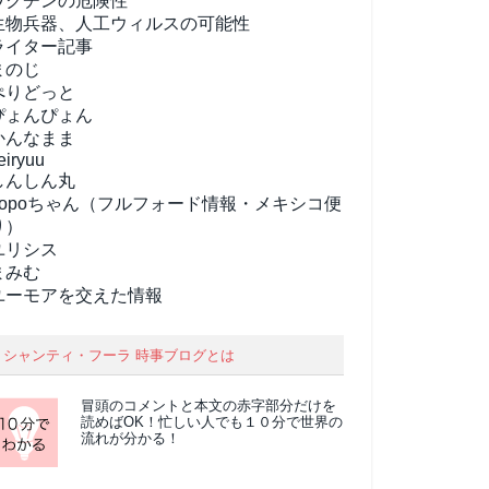
ワクチンの危険性
生物兵器、人工ウィルスの可能性
ライター記事
まのじ
ぺりどっと
ぴょんぴょん
かんなまま
eiryuu
しんしん丸
popoちゃん（フルフォード情報・メキシコ便
り）
ユリシス
まみむ
ユーモアを交えた情報
シャンティ・フーラ 時事ブログとは
冒頭のコメントと本文の
赤字部分
だけを
読めばOK！忙しい人でも１０分で世界の
流れが分かる！