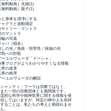
［無料動画］夫婦(1)
［無料動画］親子(1)
心と身体を清浄にする
チャクラと波動測定
ガヤトリー・マントラ
愛のマントラ
日輪の写真
ジャパ（唱名）
癒しの光／免疫・恒常性／祝福の光
邪気への対処
アーユルヴェーダ
「ドーシャ」
時事ブログがよりわかりやすくなる情報
天界の改革
天界の秩序
アーユルヴェーダの解説
シャンティ・フーラは宗教ではなく、
また一切の宗教団体とも無関係です。
霊的な科学や精神世界に関する情報を発
信してはいますが、特定の神や人を崇拝
することは、私たちの考えと相容れませ
ん。