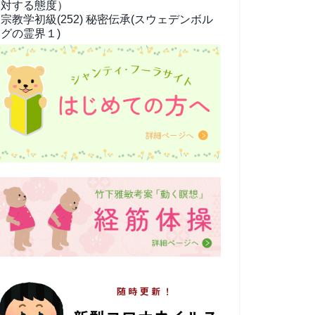
対する態度）
宗教学
初級(252) 秘密伝承(スウェデンボル
グの霊界１)