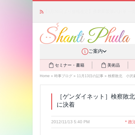
「みんなの備蓄・災害対策」 vol.4 〜断水・
ご案内
セミナー・書籍
美術品
Home
»
時事ブログ
»
11月13日の記事
»
検察敗北 小沢
［ゲンダイネット］検察敗
に決着
2012/11/13 5:40 PM
＊政