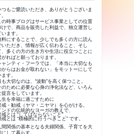
いつもご愛読いただき、ありがとうございま
す。
この時事ブログはサービス事業としての位置
づけで、商品を販売した利益で、独立運営し
ています。
無料にすることで、少しでも多くの方に読ん
でいただき、情報が広く伝わること、そし
て、
多くの方の生き方や生活に役立つことに
繋がればと願っております。
シャンティ・フーラでは、「本当に大切なも
のからはお金が取れない」をモットーにして
います。
最も大切なのは、“波動”を高く保つこと。
そのために必要な心身の浄化法など、いろん
な提言をしています。
人生を幸福に過ごすために
禁戒・勧戒（ヤマ・ニヤマ）を心がける。
インドの伝統的なヨーガの教えで、
禁戒とは “してはならないこと” 、
勧戒とは “積極的に行うべきこと” です。
人間関係の基本となる夫婦関係、子育てを大
切にして暮らす。