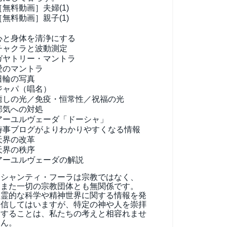
［無料動画］夫婦(1)
［無料動画］親子(1)
心と身体を清浄にする
チャクラと波動測定
ガヤトリー・マントラ
愛のマントラ
日輪の写真
ジャパ（唱名）
癒しの光／免疫・恒常性／祝福の光
邪気への対処
アーユルヴェーダ
「ドーシャ」
時事ブログがよりわかりやすくなる情報
天界の改革
天界の秩序
アーユルヴェーダの解説
シャンティ・フーラは宗教ではなく、
また一切の宗教団体とも無関係です。
霊的な科学や精神世界に関する情報を発
信してはいますが、特定の神や人を崇拝
することは、私たちの考えと相容れませ
ん。