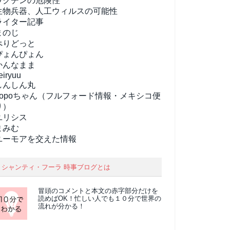
ワクチンの危険性
生物兵器、人工ウィルスの可能性
ライター記事
まのじ
ぺりどっと
ぴょんぴょん
かんなまま
eiryuu
しんしん丸
popoちゃん（フルフォード情報・メキシコ便
り）
ユリシス
まみむ
ユーモアを交えた情報
シャンティ・フーラ 時事ブログとは
冒頭のコメントと本文の
赤字部分
だけを
読めばOK！忙しい人でも１０分で世界の
流れが分かる！