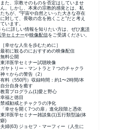
また、宗教そのものを否定はしていませ
ん。しかし、本来の宗教的感覚とは、私
たちが、“宇宙や自然といった大きな存在
に対して、畏敬の念を抱くこと”だと考え
ています。
さらに詳しい情報を知りたい方は、ぜひ
東洋
医学セミナー
や
映像配信
をご受講ください。
［幸せな人生を歩むために］
最初に観るのにおすすめの映像配信
無料公開
東洋医学セミナー試聴映像
ガヤトリー・マントラと７つのチャクラ
神々からの警告（2）
有料（550円）
収録時間：約1〜2時間/本
自分自身を癒す
教育プログラム(1)
愛と野心
幸福と徳目
禁戒勧戒とチャクラの浄化
「幸せを開く7つの扉」進化段階と憑依
東洋医学セミナー雑談集(1)
五行類型論(体
癖)
夫婦(63)
ジョセフ・マーフィー（人生に