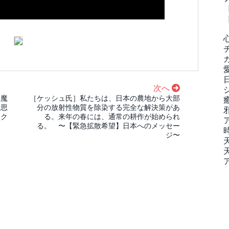
次へ
悪魔
［ケッシュ氏］私たちは、日本の農地から大部
な思
分の放射性物質を除染する完全な解決策があ
ネク
る。来年の春には、通常の耕作が始められ
る。 〜【緊急拡散希望】日本へのメッセー
ジ〜