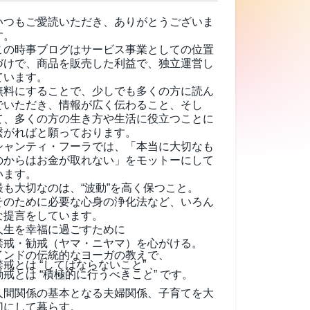
いつもご愛読いただき、ありがとうございま
す。
この時事ブログはサービス事業としての位置
づけで、商品を販売した利益で、独立運営し
ています。
無料にすることで、少しでも多くの方に読ん
でいただき、情報が広く伝わること、そし
て、
多くの方の生き方や生活に役立つことに
繋がればと願っております。
シャンティ・フーラでは、「本当に大切なも
のからはお金が取れない」をモットーにして
います。
最も大切なのは、“波動”を高く保つこと。
そのために必要な心身の浄化法など、いろん
な提言をしています。
人生を幸福に過ごすために
禁戒・勧戒（ヤマ・ニヤマ）を心がける。
インドの伝統的なヨーガの教えで、
禁戒とは “してはならないこと” 、
勧戒とは “積極的に行うべきこと” です。
人間関係の基本となる夫婦関係、子育てを大
切にして暮らす。