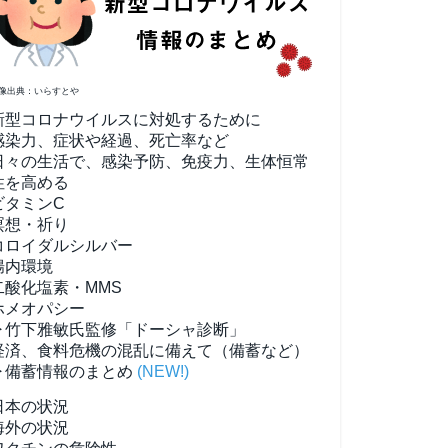
像出典：いらすとや
新型コロナウイルスに対処するために
感染力、症状や経過、死亡率など
日々の生活で、感染予防、免疫力、生体恒常
性を高める
ビタミンC
瞑想・祈り
コロイダルシルバー
腸内環境
二酸化塩素・MMS
ホメオパシー
▶竹下雅敏氏監修「ドーシャ診断」
経済、食料危機の混乱に備えて（備蓄など）
▶備蓄情報のまとめ
(NEW!)
日本の状況
海外の状況