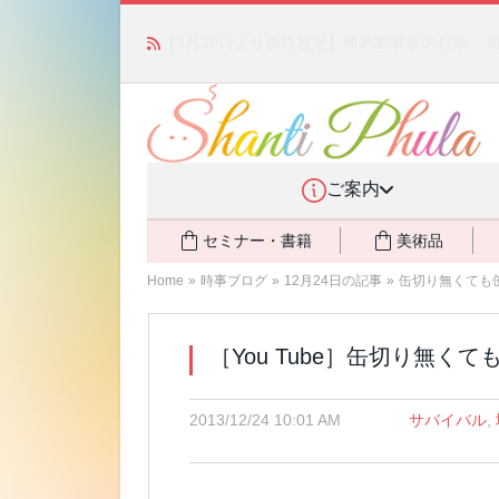
かつて愛されていた人気商品が復活！夏場に活躍す
ご案内
セミナー・書籍
美術品
Home
»
時事ブログ
»
12月24日の記事
»
缶切り無くても
［You Tube］缶切り無
2013/12/24 10:01 AM
サバイバル
,