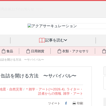
るジェルクリーム「アクアサーキュレーション」💖🏖️ 8月末までの
記事を読む
食品
日用雑貨
衣類・アクセサリ
缶詰を開ける方法 〜サバイバル〜
くても缶詰を開ける方法 〜サバイバル〜
地震・自然災害
/
＊雑学・アート(〜2026.4)
,
ライター・
読者からの情報
,
雑学・アート
ツイート
Facebook
印刷