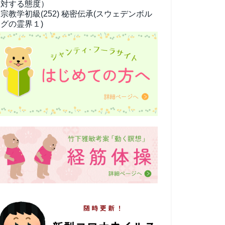
対する態度）
宗教学
初級(252) 秘密伝承(スウェデンボル
グの霊界１)