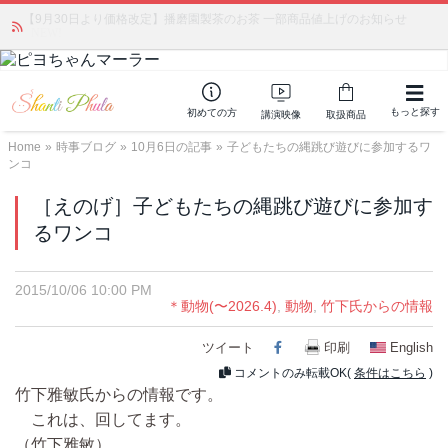
【9月30日より価格改定】播磨園製茶のお茶 一部商品値上げのお知らせ
かつて愛されていた人気商品が復活！夏場に活躍するジェルクリーム「アク
アサーキュレーション」💖🏖️ 8月末までの購入でポイント還元も✨
NEW!
もっと探す
初めての方
講演映像
取扱商品
Home
»
時事ブログ
»
10月6日の記事
»
子どもたちの縄跳び遊びに参加するワ
ンコ
［えのげ］子どもたちの縄跳び遊びに参加す
るワンコ
2015/10/06 10:00 PM
＊動物(〜2026.4)
,
動物
,
竹下氏からの情報
ツイート
Facebook
印刷
English
コメントのみ転載OK(
条件はこちら
)
竹下雅敏氏からの情報です。
これは、回してます。
（竹下雅敏）