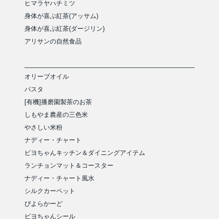
ヒマラヤハチミツ
身体が喜ぶ紅茶(アッサム)
身体が喜ぶ紅茶(ダージリン)
アリサンの自然食品
オリーブオイル
パスタ
[有機]播磨園製茶のお茶
しもやま農産の三色米
やさしい米粉
ナディー・チャート
ピヨちゃんキッチン＆ダイニングアイテム
ランチョンマット＆コースター
ナディー・チャート風水
シルクカーペット
ぴよらかーど
ピヨちゃんシール