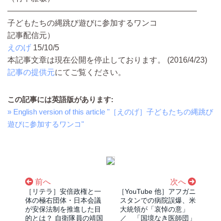
――――――――――――――――――――――――
子どもたちの縄跳び遊びに参加するワンコ
記事配信元）
えのげ
15/10/5
本記事文章は現在公開を停止しております。 (2016/4/23)
記事の提供元
にてご覧ください。
この記事には英語版があります:
» English version of this article "［えのげ］子どもたちの縄跳び
遊びに参加するワンコ"
前へ
次へ
［リテラ］安倍政権と一
［YouTube 他］アフガニ
体の極右団体・日本会議
スタンでの病院誤爆、米
が安保法制を推進した目
大統領が「哀悼の意」
的とは？ 自衛隊員の靖国
／ 「国境なき医師団」