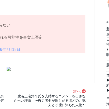
画
らない
われる可能性を事実上否定
16年7月18日
次へ
開票
一度も三宅洋平氏を支持するコメントを出さな
メデ
かった理由 〜権力者側が欲しがるほどの、魅
力と才能に満ちた人物〜