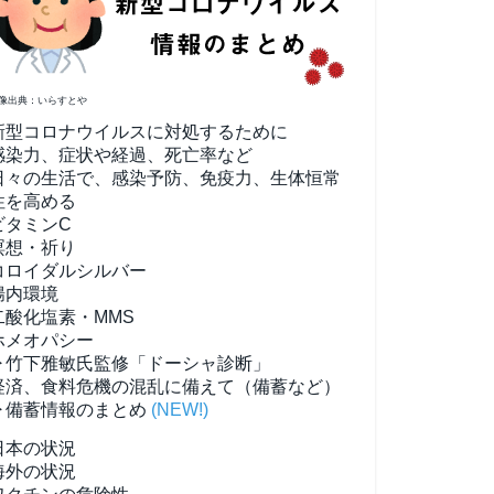
像出典：いらすとや
新型コロナウイルスに対処するために
感染力、症状や経過、死亡率など
日々の生活で、感染予防、免疫力、生体恒常
性を高める
ビタミンC
瞑想・祈り
コロイダルシルバー
腸内環境
二酸化塩素・MMS
ホメオパシー
▶竹下雅敏氏監修「ドーシャ診断」
経済、食料危機の混乱に備えて（備蓄など）
▶備蓄情報のまとめ
(NEW!)
日本の状況
海外の状況