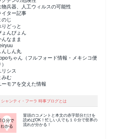
ワクチンの危険性
生物兵器、人工ウィルスの可能性
ライター記事
まのじ
ぺりどっと
ぴょんぴょん
かんなまま
eiryuu
しんしん丸
popoちゃん（フルフォード情報・メキシコ便
り）
ユリシス
まみむ
ユーモアを交えた情報
シャンティ・フーラ 時事ブログとは
冒頭のコメントと本文の
赤字部分
だけを
読めばOK！忙しい人でも１０分で世界の
流れが分かる！