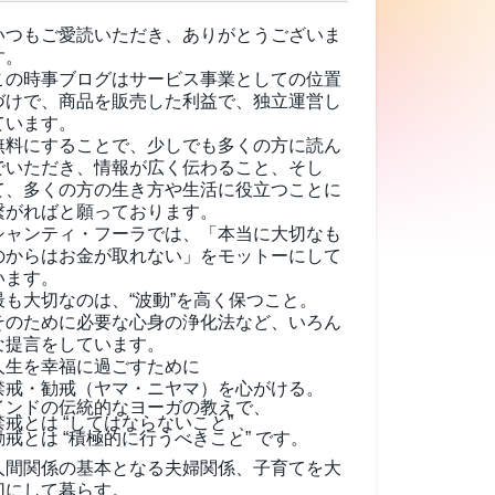
いつもご愛読いただき、ありがとうございま
す。
この時事ブログはサービス事業としての位置
づけで、商品を販売した利益で、独立運営し
ています。
無料にすることで、少しでも多くの方に読ん
でいただき、情報が広く伝わること、そし
て、
多くの方の生き方や生活に役立つことに
繋がればと願っております。
シャンティ・フーラでは、「本当に大切なも
のからはお金が取れない」をモットーにして
います。
最も大切なのは、“波動”を高く保つこと。
そのために必要な心身の浄化法など、いろん
な提言をしています。
人生を幸福に過ごすために
禁戒・勧戒（ヤマ・ニヤマ）を心がける。
インドの伝統的なヨーガの教えで、
禁戒とは “してはならないこと” 、
勧戒とは “積極的に行うべきこと” です。
人間関係の基本となる夫婦関係、子育てを大
切にして暮らす。