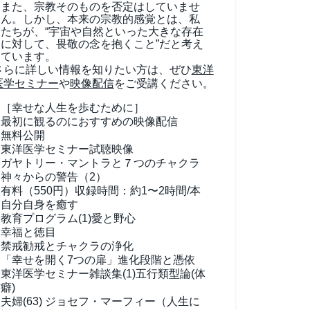
また、宗教そのものを否定はしていませ
ん。しかし、本来の宗教的感覚とは、私
たちが、“宇宙や自然といった大きな存在
に対して、畏敬の念を抱くこと”だと考え
ています。
さらに詳しい情報を知りたい方は、ぜひ
東洋
医学セミナー
や
映像配信
をご受講ください。
［幸せな人生を歩むために］
最初に観るのにおすすめの映像配信
無料公開
東洋医学セミナー試聴映像
ガヤトリー・マントラと７つのチャクラ
神々からの警告（2）
有料（550円）
収録時間：約1〜2時間/本
自分自身を癒す
教育プログラム(1)
愛と野心
幸福と徳目
禁戒勧戒とチャクラの浄化
「幸せを開く7つの扉」進化段階と憑依
東洋医学セミナー雑談集(1)
五行類型論(体
癖)
夫婦(63)
ジョセフ・マーフィー（人生に