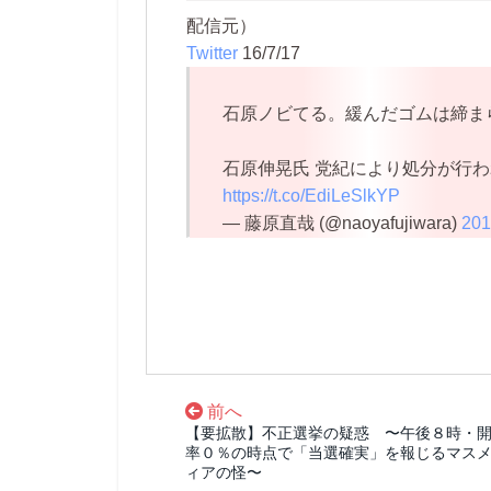
配信元）
Twitter
16/7/17
石原ノビてる。緩んだゴムは締ま
石原伸晃氏 党紀により処分が行
https://t.co/EdiLeSlkYP
— 藤原直哉 (@naoyafujiwara)
20
前へ
【要拡散】不正選挙の疑惑 〜午後８時・
率０％の時点で「当選確実」を報じるマス
ィアの怪〜