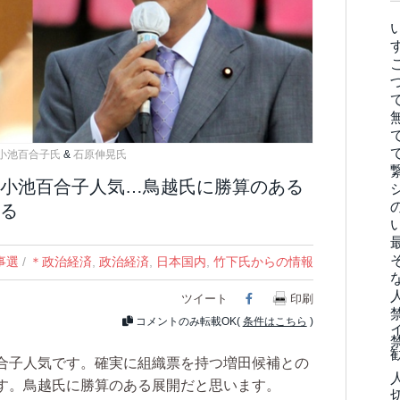
小池百合子氏
&
石原伸晃氏
小池百合子人気…鳥越氏に勝算のある
る
事選
/
＊政治経済
,
政治経済
,
日本国内
,
竹下氏からの情報
ツイート
Facebook
印刷
コメントのみ転載OK(
条件はこちら
)
合子人気です。確実に組織票を持つ増田候補との
す。鳥越氏に勝算のある展開だと思います。