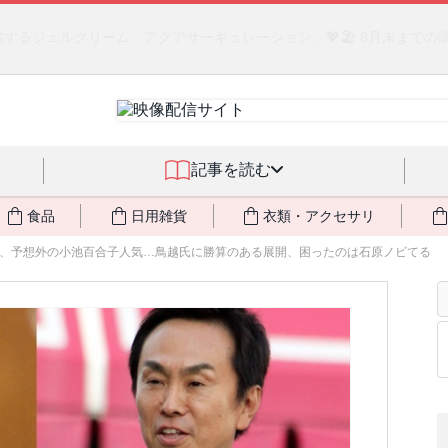
るジェルクリーム「アクアサーキュレーション」💖🏖️ 8月末までの
記事を読む
食品
日用雑貨
衣類・アクセサリ
、予想外の小池百合子人気…鳥越氏に勝算のある展開、困ったのは石原ノビてる