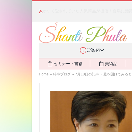
かつて愛されていた人気商品が復活！夏場に活躍す
ご案内
セミナー・書籍
美術品
Home
»
時事ブログ
»
7月18日の記事
»
蓋を開けてみると