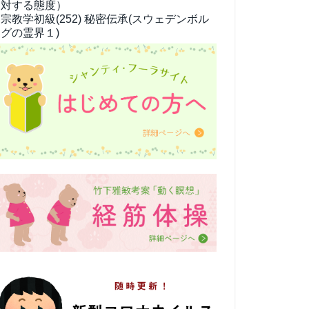
対する態度）
宗教学
初級(252) 秘密伝承(スウェデンボル
グの霊界１)