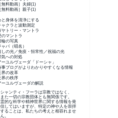
［無料動画］夫婦(1)
［無料動画］親子(1)
心と身体を清浄にする
チャクラと波動測定
ガヤトリー・マントラ
愛のマントラ
日輪の写真
ジャパ（唱名）
癒しの光／免疫・恒常性／祝福の光
邪気への対処
アーユルヴェーダ
「ドーシャ」
時事ブログがよりわかりやすくなる情報
天界の改革
天界の秩序
アーユルヴェーダの解説
シャンティ・フーラは宗教ではなく、
また一切の宗教団体とも無関係です。
霊的な科学や精神世界に関する情報を発
信してはいますが、特定の神や人を崇拝
することは、私たちの考えと相容れませ
ん。