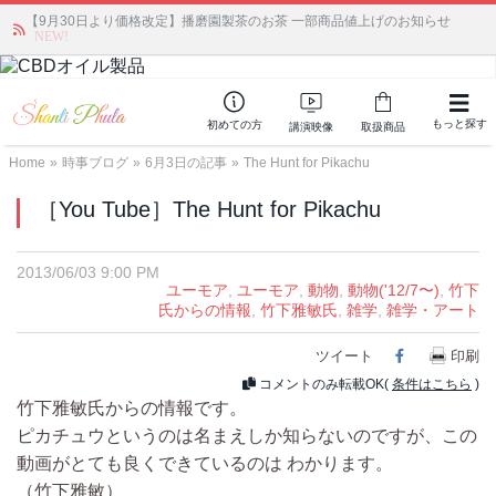
【9月30日より価格改定】播磨園製茶のお茶 一部商品値上げのお知らせ
かつて愛されていた人気商品が復活！夏場に活躍するジェルクリーム「アク
アサーキュレーション」💖🏖️ 8月末までの購入でポイント還元も✨
NEW!
もっと探す
初めての方
講演映像
取扱商品
Home
»
時事ブログ
»
6月3日の記事
»
The Hunt for Pikachu
［You Tube］The Hunt for Pikachu
2013/06/03 9:00 PM
ユーモア
,
ユーモア
,
動物
,
動物('12/7〜)
,
竹下
氏からの情報
,
竹下雅敏氏
,
雑学
,
雑学・アート
ツイート
Facebook
印刷
コメントのみ転載OK(
条件はこちら
)
竹下雅敏氏からの情報です。
ピカチュウというのは名まえしか知らないのですが、この
動画がとても良くできているのは わかります。
（竹下雅敏）