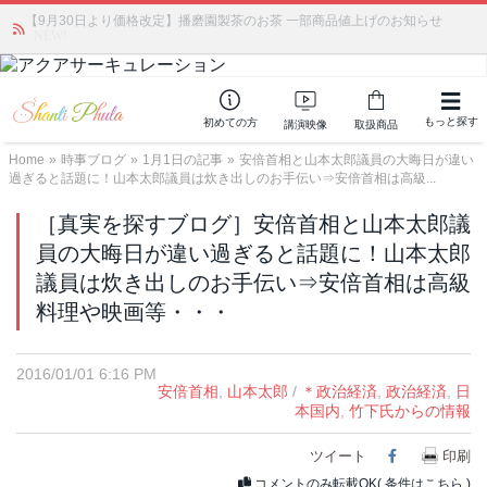
【9月30日より価格改定】播磨園製茶のお茶 一部商品値上げのお知らせ
「みんなの備蓄・災害対策」 vol.4 〜断水・燃料不足・停電対策
NEW!
もっと探す
初めての方
講演映像
取扱商品
Home
»
時事ブログ
»
1月1日の記事
»
安倍首相と山本太郎議員の大晦日が違い
過ぎると話題に！山本太郎議員は炊き出しのお手伝い⇒安倍首相は高級...
［真実を探すブログ］安倍首相と山本太郎議
員の大晦日が違い過ぎると話題に！山本太郎
議員は炊き出しのお手伝い⇒安倍首相は高級
料理や映画等・・・
2016/01/01 6:16 PM
安倍首相
,
山本太郎
/
＊政治経済
,
政治経済
,
日
本国内
,
竹下氏からの情報
ツイート
Facebook
印刷
コメントのみ転載OK(
条件はこちら
)