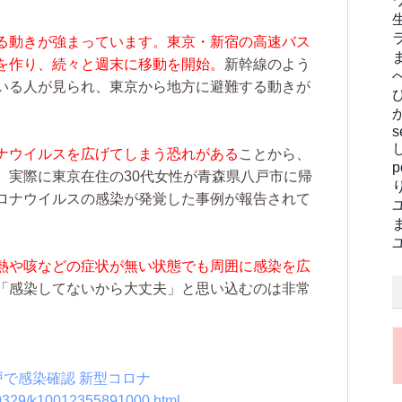
る動きが強まっています。東京・新宿の高速バス
を作り、続々と週末に移動を開始。
新幹線のよう
いる人が見られ、東京から地方に避難する動きが
s
ナウイルスを広げてしまう恐れがある
ことから、
。実際に東京在住の30代女性が青森県八戸市に帰
ロナウイルスの感染が発覚した事例が報告されて
熱や咳などの症状が無い状態でも周囲に感染を広
「感染してないから大丈夫」と思い込むのは非常
戸で感染確認 新型コロナ
200329/k10012355891000.html