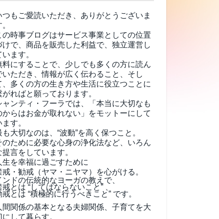
いつもご愛読いただき、ありがとうございま
す。
この時事ブログはサービス事業としての位置
づけで、商品を販売した利益で、独立運営し
ています。
無料にすることで、少しでも多くの方に読ん
でいただき、情報が広く伝わること、そし
て、
多くの方の生き方や生活に役立つことに
繋がればと願っております。
シャンティ・フーラでは、「本当に大切なも
のからはお金が取れない」をモットーにして
います。
最も大切なのは、“波動”を高く保つこと。
そのために必要な心身の浄化法など、いろん
な提言をしています。
人生を幸福に過ごすために
禁戒・勧戒（ヤマ・ニヤマ）を心がける。
インドの伝統的なヨーガの教えで、
禁戒とは “してはならないこと” 、
勧戒とは “積極的に行うべきこと” です。
人間関係の基本となる夫婦関係、子育てを大
切にして暮らす。