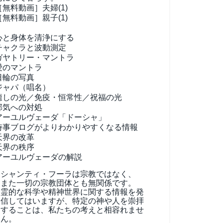
［無料動画］夫婦(1)
［無料動画］親子(1)
心と身体を清浄にする
チャクラと波動測定
ガヤトリー・マントラ
愛のマントラ
日輪の写真
ジャパ（唱名）
癒しの光／免疫・恒常性／祝福の光
邪気への対処
アーユルヴェーダ
「ドーシャ」
時事ブログがよりわかりやすくなる情報
天界の改革
天界の秩序
アーユルヴェーダの解説
シャンティ・フーラは宗教ではなく、
また一切の宗教団体とも無関係です。
霊的な科学や精神世界に関する情報を発
信してはいますが、特定の神や人を崇拝
することは、私たちの考えと相容れませ
ん。