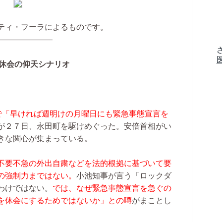
ティ・フーラによるものです。
———————
会休会の仰天シナリオ
場で「早ければ週明けの月曜日にも緊急事態宣言を
が２７日、永田町を駆けめぐった。安倍首相がい
きな関心が集まっている。
不要不急の外出自粛などを法的根拠に基づいて要
の強制力まではない。
小池知事が言う「ロックダ
わけではない。
では、なぜ緊急事態宣言を急ぐの
を休会にするためではないか」との噂
がまことし