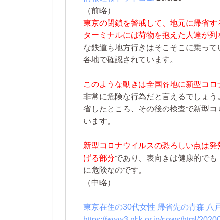
（前略）
東京の閉鎖を警戒して、地元に帰省す
ターミナルには荷物を抱えた人達が列
な鉄道も地方行きはそこそこに乗って
各地で確認されています。
このような動きは全国各地に新型コロ
非常に危険な行為だと言えるでしょう
省したところ、その後の検査で新型コ
います。
新型コロナウイルスの恐ろしい点は発
げる部分
であり、表向きは健康的でも
に危険なのです。
（中略）
東京在住の30代女性 帰省先の青森 八
https://www3.nhk.or.jp/news/html/20