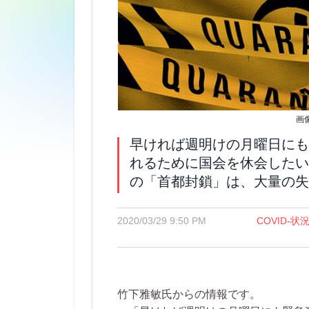
画
早ければ週明けの月曜日にも
れるために国会を休会したい
の「首都封鎖」は、大量の失
2020/03/29 9:50 PM
COVID-
竹下雅敏氏からの情報です。