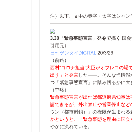
注）以下、文中の赤字・太字はシャン
—————————————————
3.30「緊急事態宣言」発令で描く 国
引用元）
日刊ゲンダイDIGITAL
20/3/26
（前略）
西村“コロナ担当”大臣がオフレコの
出す」と発言
した――。そんな怪情報
つ「緊急事態宣言」に踏み切るかに大
（中略）
緊急事態宣言が出れば都道府県知事は
請できるが、外出禁止や営業停止など
ウン（都市封鎖）」の権限が生まれる
かというと、「緊急事態を理由に国会
やかに流れている。