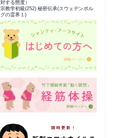
対する態度）
宗教学
初級(252) 秘密伝承(スウェデンボル
グの霊界１)