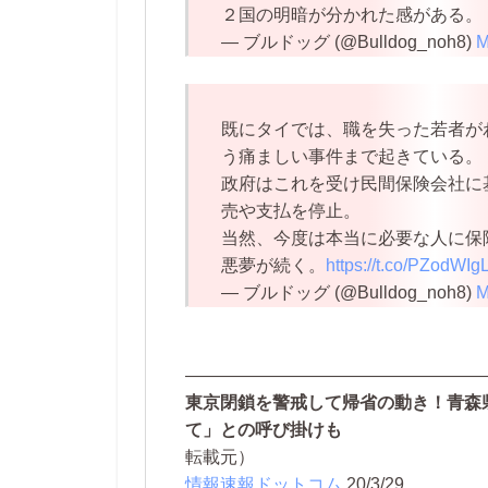
２国の明暗が分かれた感がある。
— ブルドッグ (@Bulldog_noh8)
M
既にタイでは、職を失った若者が
う痛ましい事件まで起きている。
政府はこれを受け民間保険会社に
売や支払を停止。
当然、今度は本当に必要な人に保
悪夢が続く。
https://t.co/PZodWI
— ブルドッグ (@Bulldog_noh8)
M
—————————————————
東京閉鎖を警戒して帰省の動き！青森
て」との呼び掛けも
転載元）
情報速報ドットコム
20/3/29