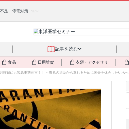
燃料不足・停電対策
NEW!
記事を読む
食品
日用雑貨
衣類・アクセサリ
月曜日にも緊急事態宣言？！ ～野党の追及から逃れるために国会を休会したいあべぴょ