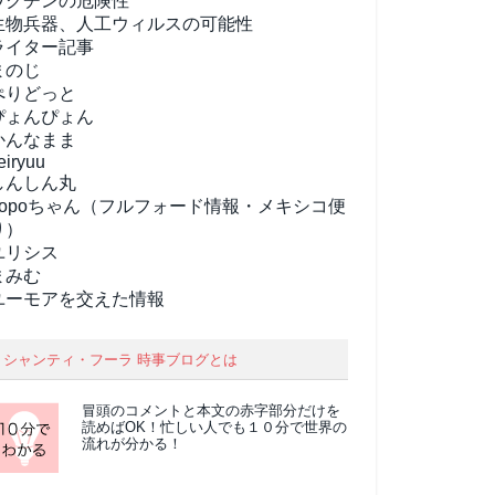
ワクチンの危険性
生物兵器、人工ウィルスの可能性
ライター記事
まのじ
ぺりどっと
ぴょんぴょん
かんなまま
eiryuu
しんしん丸
popoちゃん（フルフォード情報・メキシコ便
り）
ユリシス
まみむ
ユーモアを交えた情報
シャンティ・フーラ 時事ブログとは
冒頭のコメントと本文の
赤字部分
だけを
読めばOK！忙しい人でも１０分で世界の
流れが分かる！