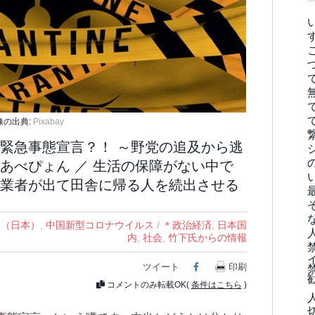
像の出典:
Pixabay
緊急事態宣言？！ ～野党の追及から逃
あべぴょん ／ 生活の保障がない中で
業者が出て田舎に帰る人を続出させる
状況（日本）
,
中国新型コロナウイルス
/
＊政治経済
,
日本国
内
,
社会
,
竹下氏からの情報
ツイート
Facebook
印刷
コメントのみ転載OK(
条件はこちら
)