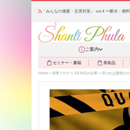
「みんなの備蓄・災害対策」 vol.4 〜断水・
ご案内
セミナー・書籍
美術品
Home
»
時事ブログ
»
3月29日の記事
»
早ければ週明けの