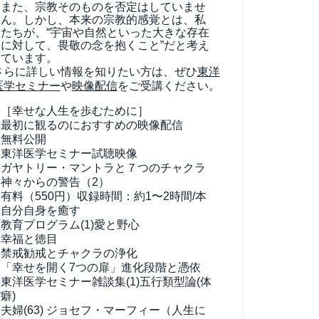
また、宗教そのものを否定はしていませ
ん。しかし、本来の宗教的感覚とは、私
たちが、“宇宙や自然といった大きな存在
に対して、畏敬の念を抱くこと”だと考え
ています。
さらに詳しい情報を知りたい方は、ぜひ
東洋
医学セミナー
や
映像配信
をご受講ください。
［幸せな人生を歩むために］
最初に観るのにおすすめの映像配信
無料公開
東洋医学セミナー試聴映像
ガヤトリー・マントラと７つのチャクラ
神々からの警告（2）
有料（550円）
収録時間：約1〜2時間/本
自分自身を癒す
教育プログラム(1)
愛と野心
幸福と徳目
禁戒勧戒とチャクラの浄化
「幸せを開く7つの扉」進化段階と憑依
東洋医学セミナー雑談集(1)
五行類型論(体
癖)
夫婦(63)
ジョセフ・マーフィー（人生に