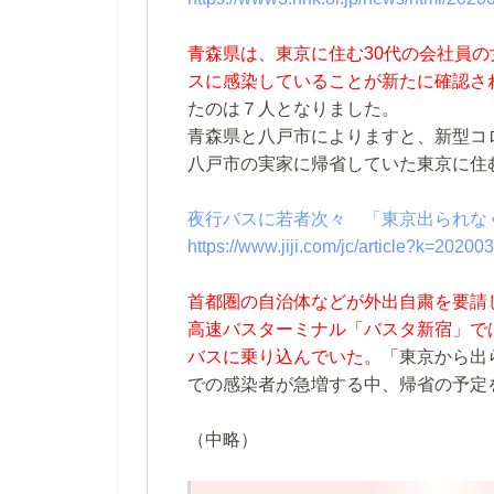
青森県は、東京に住む30代の会社員
スに感染していることが新たに確認さ
たのは７人となりました。
青森県と八戸市によりますと、新型コ
八戸市の実家に帰省していた東京に住
夜行バスに若者次々 「東京出られな
https://www.jiji.com/jc/article?k=202
首都圏の自治体などが外出自粛を要請
高速バスターミナル「バスタ新宿」で
バスに乗り込んでいた。
「東京から出
での感染者が急増する中、帰省の予定
（中略）