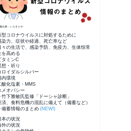
像出典：いらすとや
新型コロナウイルスに対処するために
感染力、症状や経過、死亡率など
日々の生活で、感染予防、免疫力、生体恒常
性を高める
ビタミンC
瞑想・祈り
コロイダルシルバー
腸内環境
二酸化塩素・MMS
ホメオパシー
▶竹下雅敏氏監修「ドーシャ診断」
経済、食料危機の混乱に備えて（備蓄など）
▶備蓄情報のまとめ
(NEW!)
日本の状況
海外の状況