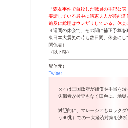
「
森友事件で自殺した職員の手記公表
要請している最中に昭恵夫人が芸能関
追及に総理はウンザリしている。休会
３週間の休会で、その間に補正予算を
東日本大震災の時も数日間、休会にし
関係者）
（以下略）
—————————————————
配信元）
Twitter
タイは王国政府が補償や手当を渋
失職者が検査もなく田舎に。地獄
対照的に、マレーシアもロックダウ
う90兆）での一大経済対策を決断