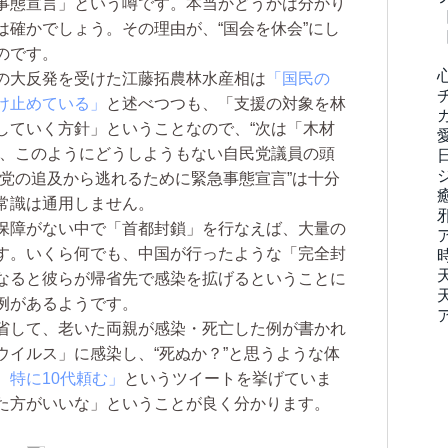
事態宣言」という噂です。本当かどうかは分かり
は確かでしょう。その理由が、“国会を休会”にし
のです。
の大反発を受けた江藤拓農林水産相は
「国民の
け止めている」
と述べつつも、「支援の対象を林
していく方針」ということなので、“次は「木材
が、このようにどうしようもない自民党議員の頭
野党の追及から逃れるために緊急事態宣言”は十分
常識は通用しません。
保障がない中で「首都封鎖」を行なえば、大量の
す。いくら何でも、中国が行ったような「完全封
なると彼らが帰省先で感染を拡げるということに
例があるようです。
省して、老いた両親が感染・死亡した例が書かれ
ウイルス」に感染し、“死ぬか？”と思うような体
 特に10代頼む」
というツイートを挙げていま
た方がいいな」ということが良く分かります。