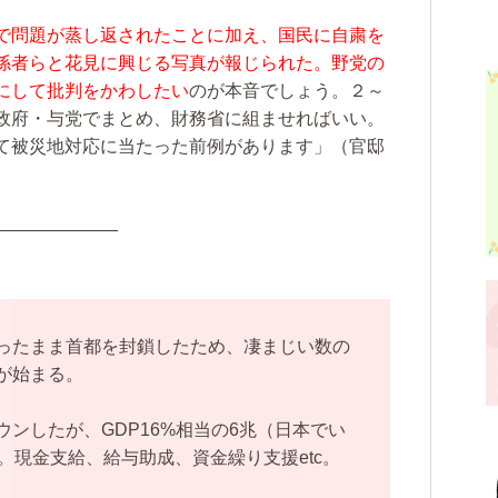
で問題が蒸し返されたことに加え、国民に自粛を
係者らと花見に興じる写真が報じられた。野党の
にして批判をかわしたい
のが本音でしょう。２～
政府・与党でまとめ、財務省に組ませればいい。
て被災地対応に当たった前例があります」（官邸
———————
ったまま首都を封鎖したため、凄まじい数の
が始まる。
ンしたが、GDP16%相当の6兆（日本でい
。現金支給、給与助成、資金繰り支援etc。