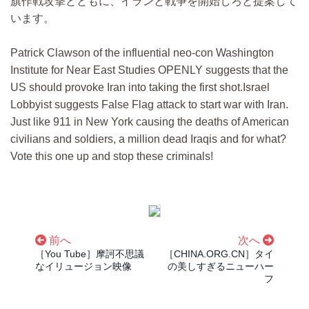
旗作戦攻撃とともに、イランと戦争を開始しろと提案して
います。
Patrick Clawson of the influential neo-con Washington
Institute for Near East Studies OPENLY suggests that the
US should provoke Iran into taking the first shot.Israel
Lobbyist suggests False Flag attack to start war with Iran.
Just like 911 in New York causing the deaths of American
civilians and soldiers, a million dead Iraqis and for what?
Vote this one up and stop these criminals!
前へ
次へ
［You Tube］摩訶不思議
［CHINA.ORG.CN］タイ
なイリュージョン映像
の美しすぎるニューハー
フ