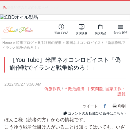
かつて愛されていた人気商品が復活！夏場に活躍するジェルクリーム「アク
アサーキュレーション」💖🏖️ 8月末までの購入でポイント還元も✨
もっと探す
初めての方
講演映像
取扱商品
Home
»
時事ブログ
»
9月27日の記事
»
米国ネオコンロビイスト「偽旗作戦で
イランと戦争始めろ！」
［You Tube］米国ネオコンロビイスト「偽
旗作戦でイランと戦争始めろ！」
2012/09/27 9:50 AM
偽旗作戦
/
＊政治経済
,
中東問題
,
国家工作・
諜報
ツイート
Facebook
印刷
コメントのみ転載OK(
条件はこちら
)
ぽんこ様（読者の方）からの情報です。
こうゆう戦争仕掛け人がいることは知ってはいても、いざ