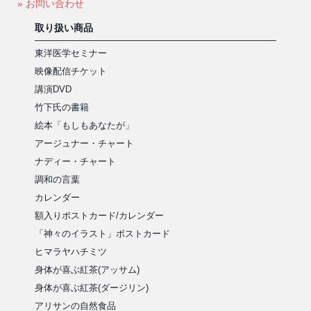
» お問い合わせ
取り扱い商品
東洋医学セミナー
映像配信チケット
講演DVD
竹下氏の書籍
絵本「もしもあなたが」
アージュナー・チャート
ナディー・チャート
調和の言葉
カレンダー
額入りポストカード/カレンダー
「神々のイラスト」ポストカード
ヒマラヤハチミツ
身体が喜ぶ紅茶(アッサム)
身体が喜ぶ紅茶(ダージリン)
アリサンの自然食品