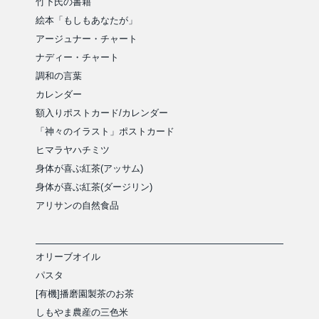
竹下氏の書籍
絵本「もしもあなたが」
アージュナー・チャート
ナディー・チャート
調和の言葉
カレンダー
額入りポストカード/カレンダー
「神々のイラスト」ポストカード
ヒマラヤハチミツ
身体が喜ぶ紅茶(アッサム)
身体が喜ぶ紅茶(ダージリン)
アリサンの自然食品
オリーブオイル
パスタ
[有機]播磨園製茶のお茶
しもやま農産の三色米