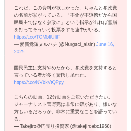
これだ、この資料が欲しかった。ちゃんと参政党
の名前が挙がっている。「不倫が不道徳だから国
民民主ではなく参政に」という指示が出れば雪崩
を打ってそういう投票をする連中がいる。
https://t.co/TGMbffUltF
— 愛新覚羅ヌルハチ (@Nurgaci_aisin)
June 16,
2025
国民民主は支持やめたから、参政党を支持すると
言っている者が多く驚愕し呆れた。
https://t.co/NVbkVtQPpy
こちらの動画、12分動画をご覧いただきたい。
ジャーナリスト菅野完は非常に癖があり、嫌いな
方もいるだろうが、非常に重要なことを語ってい
る。
— Takejiro@円売り投資家 (@takejiroabc1968)