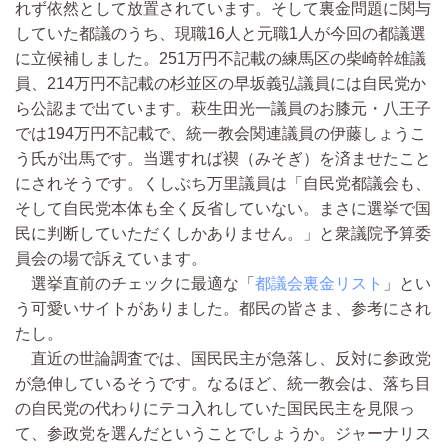
れず依然として放置されています。そして裏金問題に関与
していた都議のうち、現職16人と元職1人が今回の都議選
に立候補しました。251万円不記載の練馬区の柴崎幹雄議
員、214万円不記載の杉並区の早坂義弘議員には自民党か
ら公認まで出ています。萩生田光一議員のお膝元・八王子
では194万円不記載で、統一教会関連議員の伊藤しょうこ
う氏が出馬です。当選すれば禊（みそぎ）を済ませたこと
にされそうです。くしぶち万里議員は「自民党都議会も、
そして自民党本体も全く反省していない。まさに選挙で国
民に判断していただくしかありません。」と衆議院予算委
員会の場で訴えています。
選挙直前のチェックに最適な「
都議会裏金リスト
」とい
う可愛いサイトがありました。都民の皆さま、参考にされ
たし。
直近の世論調査では、国民民主が急落し、反対に参政党
が急伸しているそうです。なるほど、統一教会は、落ち目
の自民党の代わりにテコ入れしていた国民民主を見限っ
て、参政党を選んだということでしょうか。ジャーナリス