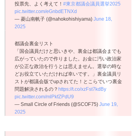
投票先、よく考えて！
#東京都議会議員選挙2025
pic.twitter.com/eGnbdETNXd
— 菱山南帆子 (@nahokohishiyama)
June 18,
2025
都議会裏金リスト
「国会議員だけと思いきや、裏金は都議会までも
広がっていたので作りました。お金に汚い政治家
が公正な政治を行うとは思えません。選挙の時な
どお役立ていただければ幸いです。」裏金議員リ
ストが都議会版でupされてた！とこらでいつ裏金
問題解決されるの？
https://t.co/xzFst7kdBy
pic.twitter.com/mlPkfZPdU9
— Small Circle of Friends (@SCOF75)
June 19,
2025