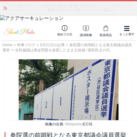
かつて愛されていた人気商品が復活！夏場に活躍するジェルクリーム「アク
アサーキュレーション」💖🏖️ 8月末までの購入でポイント還元も✨
もっと探す
初めての方
講演映像
取扱商品
Home
»
時事ブログ
»
6月21日の記事
»
参院選の前哨戦となる東京都議会議員
選挙 〜 自民都議は裏金問題を放置したまま立候補 / 国民民主の代...
画像の出典:
Wikipedia
[CC0]
参院選の前哨戦となる東京都議会議員選挙