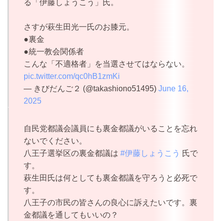
る「伊藤しょうこう」氏。
さすが萩生田光一氏のお膝元。
●裏金
●統一教会関係者
こんな「不適格者」を当選させてはならない。
pic.twitter.com/qc0hB1zmKi
— きびだんご２ (@takashiono51495)
June 16,
2025
自民党都議会議員にも裏金都議がいることを忘れ
ないでください。
八王子選挙区の裏金都議は
#伊藤しょうこう
氏で
す。
萩生田氏は何としても裏金都議を守ろうと必死で
す。
八王子の市民の皆さんの良心に訴えたいです。裏
金都議を通してもいいの？