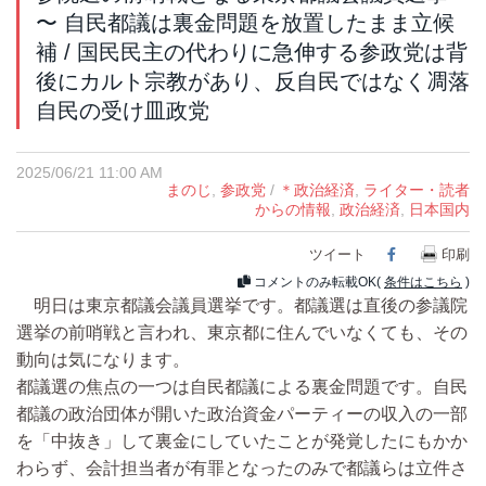
〜 自民都議は裏金問題を放置したまま立候
補 / 国民民主の代わりに急伸する参政党は背
後にカルト宗教があり、反自民ではなく凋落
自民の受け皿政党
2025/06/21 11:00 AM
まのじ
,
参政党
/
＊政治経済
,
ライター・読者
からの情報
,
政治経済
,
日本国内
ツイート
Facebook
印刷
コメントのみ転載OK(
条件はこちら
)
明日は東京都議会議員選挙です。都議選は直後の参議院
選挙の前哨戦と言われ、東京都に住んでいなくても、その
動向は気になります。
都議選の焦点の一つは自民都議による裏金問題です。自民
都議の政治団体が開いた政治資金パーティーの収入の一部
を「中抜き」して裏金にしていたことが発覚したにもかか
わらず、会計担当者が有罪となったのみで都議らは立件さ