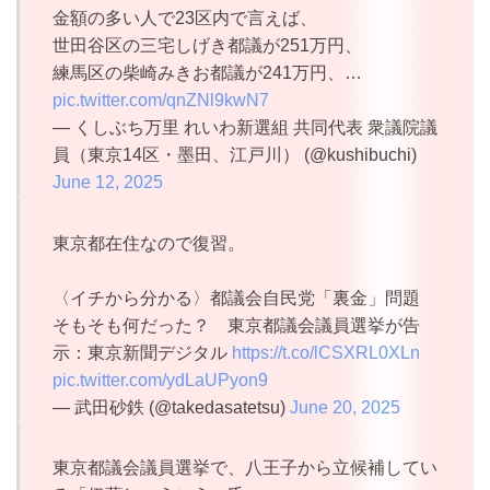
金額の多い人で23区内で言えば、
世田谷区の三宅しげき都議が251万円、
練馬区の柴崎みきお都議が241万円、…
pic.twitter.com/qnZNl9kwN7
— くしぶち万里 れいわ新選組 共同代表 衆議院議
員（東京14区・墨田、江戸川） (@kushibuchi)
June 12, 2025
東京都在住なので復習。
〈イチから分かる〉都議会自民党「裏金」問題
そもそも何だった？ 東京都議会議員選挙が告
示：東京新聞デジタル
https://t.co/lCSXRL0XLn
pic.twitter.com/ydLaUPyon9
— 武田砂鉄 (@takedasatetsu)
June 20, 2025
東京都議会議員選挙で、八王子から立候補してい