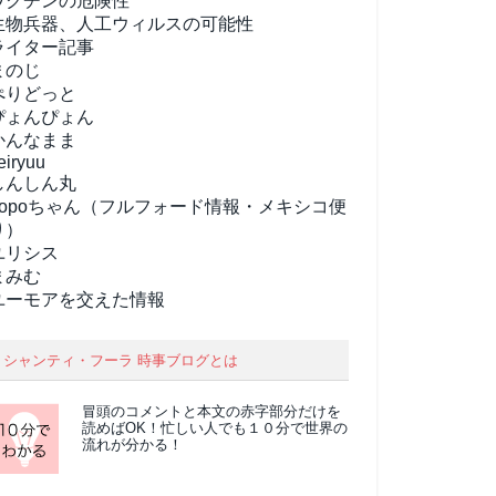
ワクチンの危険性
生物兵器、人工ウィルスの可能性
ライター記事
まのじ
ぺりどっと
ぴょんぴょん
かんなまま
eiryuu
しんしん丸
popoちゃん（フルフォード情報・メキシコ便
り）
ユリシス
まみむ
ユーモアを交えた情報
シャンティ・フーラ 時事ブログとは
冒頭のコメントと本文の
赤字部分
だけを
読めばOK！忙しい人でも１０分で世界の
流れが分かる！