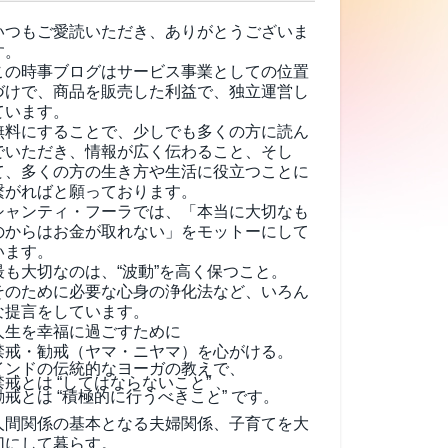
いつもご愛読いただき、ありがとうございま
す。
この時事ブログはサービス事業としての位置
づけで、商品を販売した利益で、独立運営し
ています。
無料にすることで、少しでも多くの方に読ん
でいただき、情報が広く伝わること、そし
て、
多くの方の生き方や生活に役立つことに
繋がればと願っております。
シャンティ・フーラでは、「本当に大切なも
のからはお金が取れない」をモットーにして
います。
最も大切なのは、“波動”を高く保つこと。
そのために必要な心身の浄化法など、いろん
な提言をしています。
人生を幸福に過ごすために
禁戒・勧戒（ヤマ・ニヤマ）を心がける。
インドの伝統的なヨーガの教えで、
禁戒とは “してはならないこと” 、
勧戒とは “積極的に行うべきこと” です。
人間関係の基本となる夫婦関係、子育てを大
切にして暮らす。