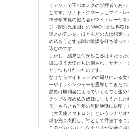
リアン）で王のエノクの崇拝者であっ
とです。サナト・クマーラもマイトレ
神智学関係の協力者がマイトレーヤを
ジ（闇の兄弟団）のNWO（新世界秩
達との闘いを、ほとんどの人は想定し
め込もうとする闇の陰謀を打ち破って
込むのです。
しかし、結果は何が起こるはずだった
彼に従う天使たちは倒され、サナト・
とすつもりだったのです。
なぜならマイトレーヤの周りにいる覚
ーやキッシンジャーを霊導してきたの
歴史は勝利者によっていくらでも歪め
チップを埋め込み奴隷にしようとした
ラ）もろとも千年の無間地獄に封印す
（大天使メタトロン）というシナリオ
球を完全支配し、神として君臨するこ
このバカバカしいシナリオが完全に消