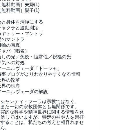
［無料動画］夫婦(1)
［無料動画］親子(1)
心と身体を清浄にする
チャクラと波動測定
ガヤトリー・マントラ
愛のマントラ
日輪の写真
ジャパ（唱名）
癒しの光／免疫・恒常性／祝福の光
邪気への対処
アーユルヴェーダ
「ドーシャ」
時事ブログがよりわかりやすくなる情報
天界の改革
天界の秩序
アーユルヴェーダの解説
シャンティ・フーラは宗教ではなく、
また一切の宗教団体とも無関係です。
霊的な科学や精神世界に関する情報を発
信してはいますが、特定の神や人を崇拝
することは、私たちの考えと相容れませ
ん。