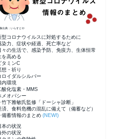
像出典：いらすとや
新型コロナウイルスに対処するために
感染力、症状や経過、死亡率など
日々の生活で、感染予防、免疫力、生体恒常
性を高める
ビタミンC
瞑想・祈り
コロイダルシルバー
腸内環境
二酸化塩素・MMS
ホメオパシー
▶竹下雅敏氏監修「ドーシャ診断」
経済、食料危機の混乱に備えて（備蓄など）
▶備蓄情報のまとめ
(NEW!)
日本の状況
海外の状況