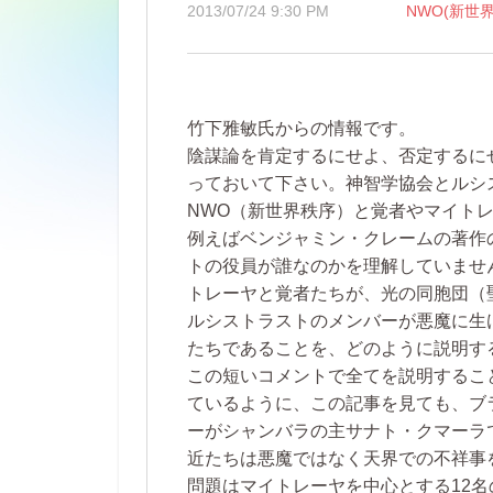
2013/07/24 9:30 PM
NWO(新世
竹下雅敏氏からの情報です。
陰謀論を肯定するにせよ、否定するに
っておいて下さい。神智学協会とルシ
NWO（新世界秩序）と覚者やマイト
例えばベンジャミン・クレームの著作
トの役員が誰なのかを理解していませ
トレーヤと覚者たちが、光の同胞団（
ルシストラストのメンバーが悪魔に生
たちであることを、どのように説明す
この短いコメントで全てを説明するこ
ているように、この記事を見ても、ブ
ーがシャンバラの主サナト・クマーラ
近たちは悪魔ではなく天界での不祥事
問題はマイトレーヤを中心とする12