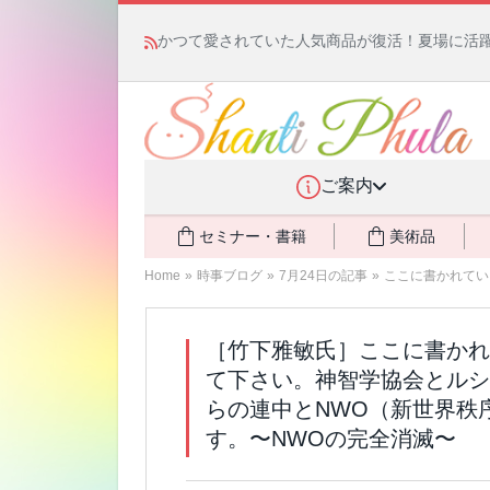
かつて愛されていた人気商品が復活！夏場に活躍す
ご案内
セミナー・書籍
美術品
Home
»
時事ブログ
»
7月24日の記事
»
ここに書かれてい
［竹下雅敏氏］ここに書かれ
て下さい。神智学協会とルシ
らの連中とNWO（新世界秩
す。〜NWOの完全消滅〜