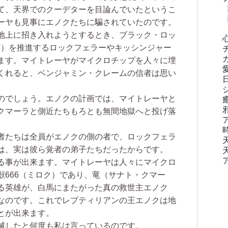
て、天界でのクーデターを目論んでいたというこ
ーヤも見事にエノクたちに騙されていたのです。
地上に招き入れようとするとき、ブラック・ロッ
序）を推進するロックフェラーやキッシンジャー
ます。マイトレーヤがマイクロチップを人々に埋
くれると、ベンジャミン・クレームの信者は思い
のでしょう。エノクの計画では、マイトレーヤと
クマーラと側近たちもろとも無間地獄へと投げ落
者たちは全員がエノクの側の者で、ロックフェラ
は、実は彼ら覚者の弟子たちだったからです。
る事が出来ます。マイトレーヤは人々にマイクロ
獣666（ミロク）であり、竜（サナト・クマー
る英雄が、白馬にまたがった真の救世主エノク
なのです。これでレプティリアンの王エノクは地
とが出来ます。
滅したと何度も私は言っているのです。