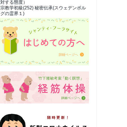
対する態度）
宗教学
初級(252) 秘密伝承(スウェデンボル
グの霊界１)