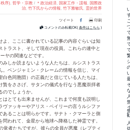
界秩序)
,
哲学・宗教
/
＊政治経済
,
国家工作・諜報
,
国際政
治
,
竹下氏からの情報
,
竹下雅敏氏
,
霊的世界
ツイート
Facebook
印刷
コメントのみ転載OK(
条件はこちら
)
せよ、ここに書かれている記事の内容ぐらいは知
ストラスト、そして現在の役員。これらの連中と
レーヤの関連などです。
のみしか読まないような人たちは、ルシストラス
ん。ベンジャミン・クレームの情報を信じ、マイ
聖白色同胞団）の正義だと信じている人たちは、
け贄をささげ、サタンの儀式を行なう悪魔崇拝者
るのでしょうか。
とはとても出来ませんが、これまで何度も説明し
ラヴァッキーやアリス・ベイリーの言うルシファ
であることは明らかです。サナト・クマーラと側
を問われて、金星から地球へ降格した神霊です。
名の覚者たちですが、彼らの全員が悪魔（レプティ