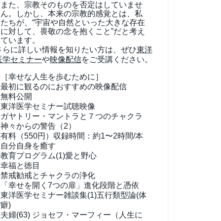
また、宗教そのものを否定はしていませ
ん。しかし、本来の宗教的感覚とは、私
たちが、“宇宙や自然といった大きな存在
に対して、畏敬の念を抱くこと”だと考え
ています。
さらに詳しい情報を知りたい方は、ぜひ
東洋
医学セミナー
や
映像配信
をご受講ください。
［幸せな人生を歩むために］
最初に観るのにおすすめの映像配信
無料公開
東洋医学セミナー試聴映像
ガヤトリー・マントラと７つのチャクラ
神々からの警告（2）
有料（550円）
収録時間：約1〜2時間/本
自分自身を癒す
教育プログラム(1)
愛と野心
幸福と徳目
禁戒勧戒とチャクラの浄化
「幸せを開く7つの扉」進化段階と憑依
東洋医学セミナー雑談集(1)
五行類型論(体
癖)
夫婦(63)
ジョセフ・マーフィー（人生に