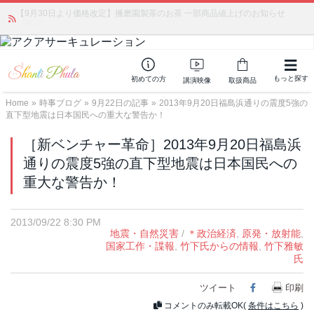
【9月30日より価格改定】播磨園製茶のお茶 一部商品値上げのお知らせ
「みんなの備蓄・災害対策」 vol.4 〜断水・燃料不足・停電対策
NEW!
もっと探す
初めての方
講演映像
取扱商品
Home
»
時事ブログ
»
9月22日の記事
»
2013年9月20日福島浜通りの震度5強の
直下型地震は日本国民への重大な警告か！
［新ベンチャー革命］2013年9月20日福島浜
通りの震度5強の直下型地震は日本国民への
重大な警告か！
2013/09/22 8:30 PM
地震・自然災害
/
＊政治経済
,
原発・放射能
,
国家工作・諜報
,
竹下氏からの情報
,
竹下雅敏
氏
ツイート
Facebook
印刷
コメントのみ転載OK(
条件はこちら
)