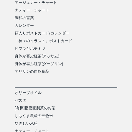
アージュナー・チャート
ナディー・チャート
調和の言葉
カレンダー
額入りポストカード/カレンダー
「神々のイラスト」ポストカード
ヒマラヤハチミツ
身体が喜ぶ紅茶(アッサム)
身体が喜ぶ紅茶(ダージリン)
アリサンの自然食品
オリーブオイル
パスタ
[有機]播磨園製茶のお茶
しもやま農産の三色米
やさしい米粉
ナディー・チャート