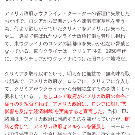
アメリカ政府がウクライナ・クーデターの管理に失敗した
おかげで、ロシアから黒海という不凍港海軍基地を奪う
為、何より欲しがっていたクリミアをアメリカは失った。
更に、選挙で選ばれたウクライナ政権打倒を管理し損ね
て、東ウクライナのロシアの諸都市を失いかねない脅威と
なっている。東ウクライナは、クリミア同様、1950年代
に、フルシチョフがウクライナにつけた旧ロシア地域だ。
クリミアを取り戻すという、明らかに無益で゛無意味な取
り組みで、アメリカ政府が、ロシアに、クリミアに介入し
て、クリミアがウクライナから分離独立するのを防ぐよう
要求している、。
もしロシア政府がアメリカ政府の命令に
従うのを拒否すれば、アメリカ政府は、ロシアに対し“悪
影響を及ぼす経済制裁”を実施すると宣言した
。当初、EU
諸国は、アメリカ政府に同調するのを嫌がっていたが、
賄
賂と脅しで、アメリカ政府はメルケルを征服し
、ヨーロッ
パの傀儡連中を、命令に従おうとして順番に行列させてい