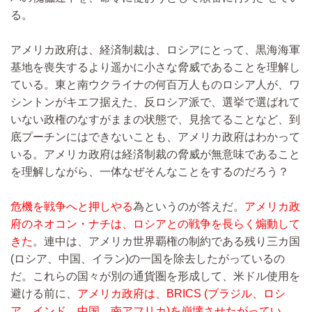
る。
アメリカ政府は、経済制裁は、ロシアにとって、黒海海軍
基地を喪失するより遥かに小さな脅威であることを理解し
ている。東と南ウクライナの何百万人ものロシア人が、ワ
シントンがキエフ据えた、反ロシア派で、選挙で選ばれて
いない政権のなすがままの状態で、見捨てることなど、到
底プーチンにはできないことも、アメリカ政府はわかって
いる。アメリカ政府は経済制裁の脅威が無意味であること
を理解しながら、一体なぜそんなことをするのだろう？
危機を戦争へと押しやる
為というのが答えだ。
アメリカ政
府のネオコン・ナチは、ロシアとの戦争を長らく煽動して
きた
。連中は、アメリカ世界覇権の制約である残り三カ国
(ロシア、中国、イラン)の一国を除去したがっているの
だ。これらの国々が別の通貨圏を形成して、米ドル使用を
避ける前に、
アメリカ政府は、BRICS (ブラジル、ロシ
ア、インド、中国、南アフリカ)を崩壊させたがってい