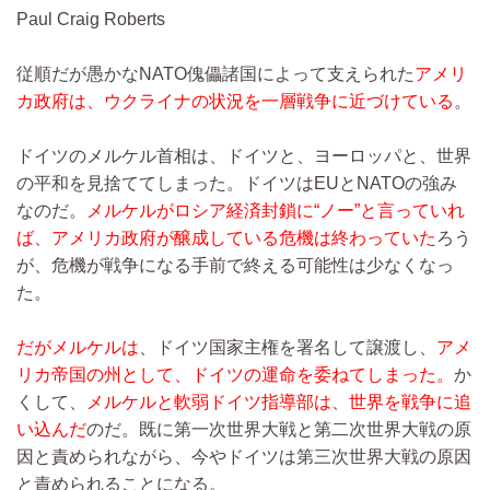
Paul Craig Roberts
従順だが愚かなNATO傀儡諸国によって支えられた
アメリ
カ政府は、ウクライナの状況を一層戦争に近づけている
。
ドイツのメルケル首相は、ドイツと、ヨーロッパと、世界
の平和を見捨ててしまった。ドイツはEUとNATOの強み
なのだ。
メルケルがロシア経済封鎖に“ノー”と言っていれ
ば、アメリカ政府が醸成している危機は終わっていた
ろう
が、危機が戦争になる手前で終える可能性は少なくなっ
た。
だがメルケルは
、ドイツ国家主権を署名して譲渡し、
アメ
リカ帝国の州として、ドイツの運命を委ねてしまった。
か
くして、
メルケルと軟弱ドイツ指導部は、世界を戦争に追
い込んだ
のだ。既に第一次世界大戦と第二次世界大戦の原
因と責められながら、今やドイツは第三次世界大戦の原因
と責められることになる。