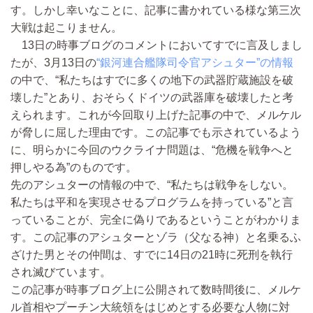
す。しかし幸いなことに、記事に書かれている様な第三次
大戦は起こりません。
13日の時事ブログのコメントにおいてすでに言及しまし
たが、3月13日の
“銀河連合艦隊司令官アシュター”の情報
の中で、“私たちはすでに多くの地下の武器貯蔵施設を破
壊した”とあり、おそらくドイツの武器庫を破壊したと考
えられます。これが今回取り上げた記事の中で、メルケル
が脅しに屈した理由です。この記事でも示されているよう
に、明らかに今回のウクライナ問題は、“危機を戦争へと
押しやる為”のものです。
先のアシュターの情報の中で、“私たちは戦争をしない。
私たちは平和を実現させるプログラムを持っている”と言
っていることが、完全に偽りであるということがわかりま
す。この記事のアシュターとゾラ（父なる神）と名乗るふ
ざけた男とその仲間は、すでに14日の21時に死刑を執行
され滅びています。
この記事が時事ブログ上に公開されて数時間後に、メルケ
ル首相やプーチン大統領をはじめとする必要な人物に対