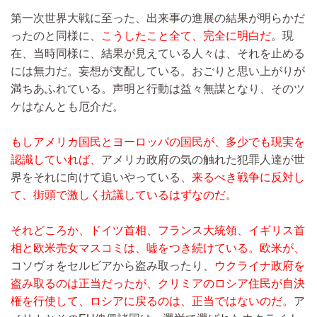
第一次世界大戦に至った、出来事の進展の結果が明らかだ
ったのと同様に、
こうしたこと全て、完全に明白だ
。現
在、当時同様に、結果が見えている人々は、それを止める
には無力だ。妄想が支配している。おごりと思い上がりが
満ちあふれている。声明と行動は益々無謀となり、そのツ
ケはなんとも厄介だ。
もしアメリカ国民とヨーロッパの国民が、多少でも現実を
認識していれば、
アメリカ政府の気の触れた犯罪人達が世
界をそれに向けて追いやっている、
来るべき戦争に反対し
て、街頭で激しく抗議しているはずなのだ。
それどころか、ドイツ首相、フランス大統領、イギリス首
相と欧米売女マスコミは、嘘をつき続けている。欧米が、
コソヴォをセルビアから盗み取ったり、
ウクライナ政府を
盗み取るのは正当だったが、クリミアのロシア住民が自決
権を行使して、ロシアに戻るのは、正当ではないのだ。
ア