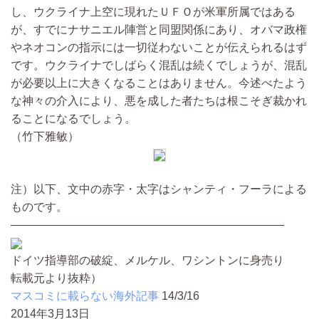
し、ウクライナ上空に現れたＵＦＯが米軍所属ではある
が、すでにナサニエル陣営と同盟関係にあり、オバマ政権
やネオコンの指示には一切従わないことが伝えられるはず
です。ウクライナでしばらく混乱は続くでしょうが、混乱
が必要以上に大きくなることはありません。今述べたよう
な神々の介入により、悪を成した者たちは根こそぎ裁かれ
ることになるでしょう。
（竹下雅敏）
注）以下、文中の赤字・太字はシャンティ・フーラによる
ものです。
————————————————————————
ドイツ指導部の破綻、メルケル、ワシントンに身売り
転載元より抜粋）
マスコミに載らない海外記事
14/3/16
2014年3月13日