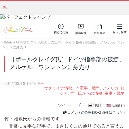
「みんなの備蓄・災害対策」 vol.4 〜断水・燃料不足・停電対策
NEW!
もっと探す
初めての方
講演映像
取扱商品
Home
»
時事ブログ
»
3月16日の記事
»
ドイツ指導部の破綻、メルケル、ワシ
ントンに身売り
［ポールクレイグ氏］ドイツ指導部の破綻、
メルケル、ワシントンに身売り
2014/03/16 10:15 PM
ウクライナ情勢
/
＊軍事・戦争
,
アメリカ
,
ロ
シア
,
竹下氏からの情報
,
軍事・戦争
ツイート
Facebook
印刷
English
コメントのみ転載OK(
条件はこちら
)
竹下雅敏氏からの情報です。
非常に見事な記事で、まさしくこの通りであると言えま