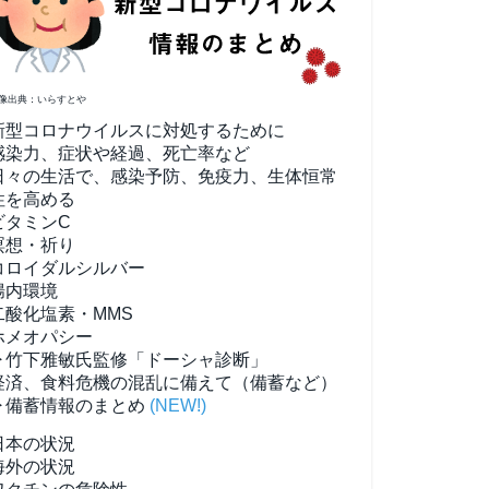
像出典：いらすとや
新型コロナウイルスに対処するために
感染力、症状や経過、死亡率など
日々の生活で、感染予防、免疫力、生体恒常
性を高める
ビタミンC
瞑想・祈り
コロイダルシルバー
腸内環境
二酸化塩素・MMS
ホメオパシー
▶竹下雅敏氏監修「ドーシャ診断」
経済、食料危機の混乱に備えて（備蓄など）
▶備蓄情報のまとめ
(NEW!)
日本の状況
海外の状況