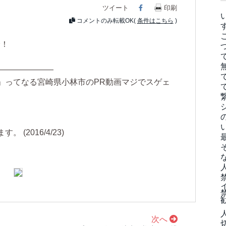
ツイート
Facebook
印刷
コメントのみ転載OK(
条件はこちら
)
峰！
―――――――
」ってなる宮崎県小林市のPR動画マジでスゲェ
(2016/4/23)
次へ