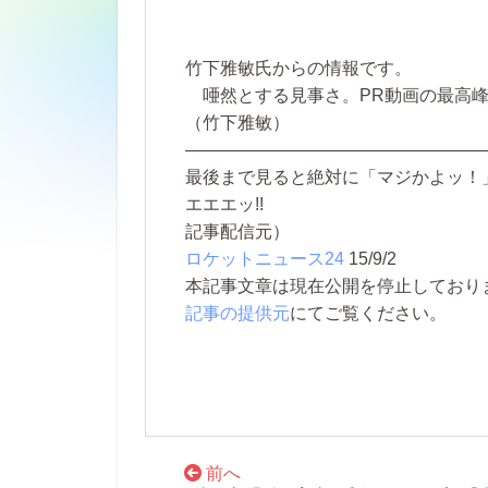
竹下雅敏氏からの情報です。
唖然とする見事さ。PR動画の最高
（竹下雅敏）
―――――――――――――――――
最後まで見ると絶対に「マジかよッ！
エエエッ!!
記事配信元）
ロケットニュース24
15/9/2
本記事文章は現在公開を停止しております。 
記事の提供元
にてご覧ください。
前へ