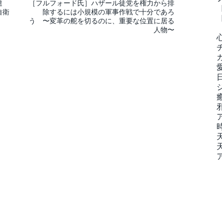
違
［フルフォード氏］ハザール徒党を権力から排
自衛
除するには小規模の軍事作戦で十分であろ
う 〜変革の舵を切るのに、重要な位置に居る
人物〜