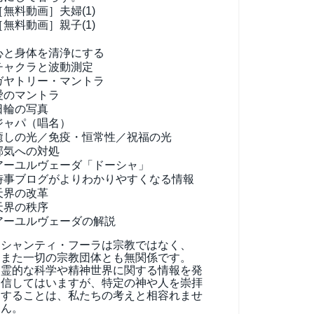
［無料動画］夫婦(1)
［無料動画］親子(1)
心と身体を清浄にする
チャクラと波動測定
ガヤトリー・マントラ
愛のマントラ
日輪の写真
ジャパ（唱名）
癒しの光／免疫・恒常性／祝福の光
邪気への対処
アーユルヴェーダ
「ドーシャ」
時事ブログがよりわかりやすくなる情報
天界の改革
天界の秩序
アーユルヴェーダの解説
シャンティ・フーラは宗教ではなく、
また一切の宗教団体とも無関係です。
霊的な科学や精神世界に関する情報を発
信してはいますが、特定の神や人を崇拝
することは、私たちの考えと相容れませ
ん。