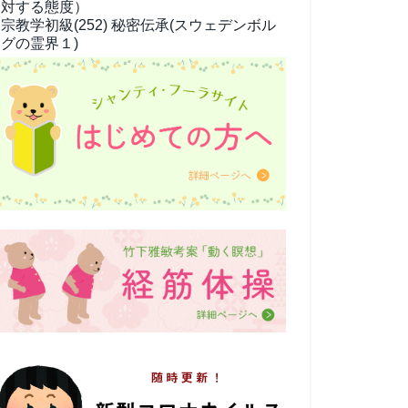
対する態度）
宗教学
初級(252) 秘密伝承(スウェデンボル
グの霊界１)