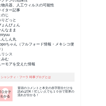
ワクチンの危険性
生物兵器、人工ウィルスの可能性
ライター記事
まのじ
ぺりどっと
ぴょんぴょん
かんなまま
eiryuu
しんしん丸
popoちゃん（フルフォード情報・メキシコ便
り）
ユリシス
まみむ
ユーモアを交えた情報
シャンティ・フーラ 時事ブログとは
冒頭のコメントと本文の
赤字部分
だけを
読めばOK！忙しい人でも１０分で世界の
流れが分かる！