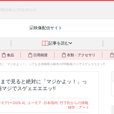
燃料不足・停電対策
NEW!
記事を読む
食品
日用雑貨
衣類・アクセサリ
に「マジかよッ！」ってなる宮崎県小林市のPR動画マジでスゲェエエエッ!!
後まで見ると絶対に「マジかよッ！」っ
マジでスゲェエエエッ!!
モア(〜2026.4)
,
ユーモア
,
日本国内
,
竹下氏からの情報
,
雑学・アート