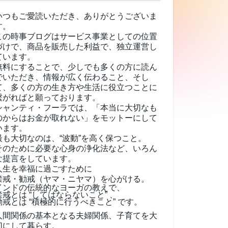
いつもご愛読いただき、ありがとうございま
す。
この時事ブログはサービス事業としての位置
づけで、商品を販売した利益で、独立運営し
ています。
無料にすることで、少しでも多くの方に読ん
でいただき、情報が広く伝わること、そし
て、
多くの方の生き方や生活に役立つことに
繋がればと願っております。
シャンティ・フーラでは、「本当に大切なも
のからはお金が取れない」をモットーにして
います。
最も大切なのは、“波動”を高く保つこと。
そのために必要な心身の浄化法など、いろん
な提言をしています。
人生を幸福に過ごすために
禁戒・勧戒（ヤマ・ニヤマ）を心がける。
インドの伝統的なヨーガの教えで、
禁戒とは “してはならないこと” 、
勧戒とは “積極的に行うべきこと” です。
人間関係の基本となる夫婦関係、子育てを大
切にして暮らす。