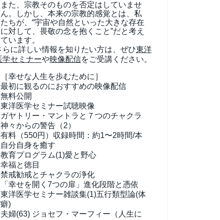
また、宗教そのものを否定はしていませ
ん。しかし、本来の宗教的感覚とは、私
たちが、“宇宙や自然といった大きな存在
に対して、畏敬の念を抱くこと”だと考え
ています。
さらに詳しい情報を知りたい方は、ぜひ
東洋
医学セミナー
や
映像配信
をご受講ください。
［幸せな人生を歩むために］
最初に観るのにおすすめの映像配信
無料公開
東洋医学セミナー試聴映像
ガヤトリー・マントラと７つのチャクラ
神々からの警告（2）
有料（550円）
収録時間：約1〜2時間/本
自分自身を癒す
教育プログラム(1)
愛と野心
幸福と徳目
禁戒勧戒とチャクラの浄化
「幸せを開く7つの扉」進化段階と憑依
東洋医学セミナー雑談集(1)
五行類型論(体
癖)
夫婦(63)
ジョセフ・マーフィー（人生に