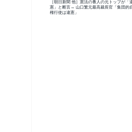
［朝日新聞 他］憲法の番人の元トップが「
憲」と断言→ 山口繁元最高裁長官「集団的
権行使は違憲」