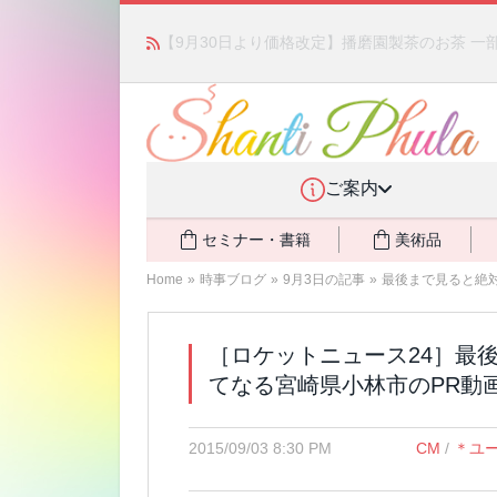
「みんなの備蓄・災害対策」 vol.4 〜断水・
ご案内
セミナー・書籍
美術品
Home
»
時事ブログ
»
9月3日の記事
»
最後まで見ると絶対
［ロケットニュース24］最
てなる宮崎県小林市のPR動画
2015/09/03 8:30 PM
CM
/
＊ユー