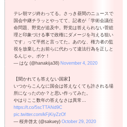
テレ朝マジ終わってる。さっき昼間のニュースで
国会中継チラッとやってて、記者が「学術会議任
命問題、野党が追及中。野党は答えられない菅総
理と印象づける事で政権にダメージを与える狙い
です」って平然と言ってた。あのな、権力者の監
視を放棄したお前らに代わって違法行為を正しと
るんじゃ。ボケ！
— はな (@hanakija38)
November 4, 2020
【聞かれても答えない国家】
いつからこんなに国会は答えなくても許される場
所になったのか？と思い作ってみた。
やはりここ数年の答えなさは異常…
https://t.co/5scTTANd9C
pic.twitter.com/kFjKiyZzOf
— 桜井啓太 (@sakuey)
October 29, 2020