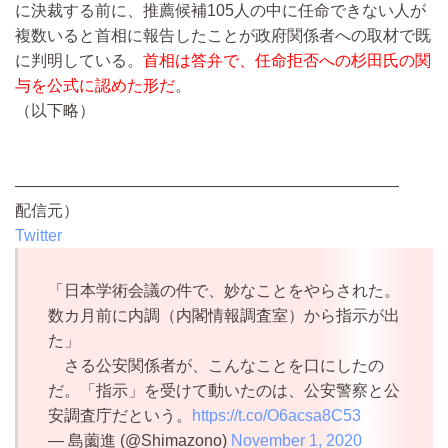
に決裁する前に、推薦候補105人の中に任命できない人が
複数いると首相に報告したことが政府関係者への取材で既
に判明している。
首相は答弁で、任命拒否への杉田氏の関
与を公式に認めた形だ
。
（以下略）
————————————————————————
配信元）
Twitter
「日本学術会議の件で、妙なことをやらされた。
数カ月前に内調（内閣情報調査室）から指示が出
た」
さる公安関係者が、こんなことを口にしたの
だ。「指示」を受けて動いたのは、公安警察と公
安調査庁だという。
https://t.co/O6acsa8C53
— 島薗進 (@Shimazono)
November 1, 2020