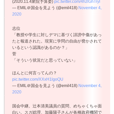
(2020.11.4衆院予算委)
pic.twitter.com/4hzlGhTryl
— EMIL＠国会を見よう (@emil418)
November 4,
2020
志位
「教授や学生に対しデマに基づく誹謗中傷があっ
たと報道された。現実に学問の自由が脅かされて
いるという認識があるのか？」
菅
「そういう状況だと思っていない」
ほんとに何言ってんの？
pic.twitter.com/XXxH1lgoQU
— EMIL＠国会を見よう (@emil418)
November 4,
2020
国会中継。辻本清美議員の質問、めちゃくちゃ面
白い。スガ総理、加藤陽子さんが各種政府機関で