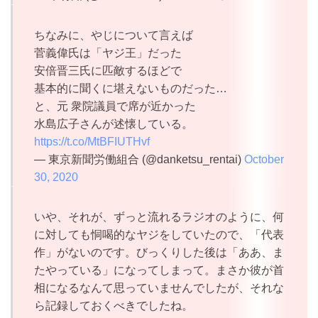
ちなみに、やじについて言えば
菅義偉氏は「ヤジ王」だった
安倍晋三氏に匹敵するほどで
基本的に聞くに堪えないものだった…
と、元 衆院議員で席が近かった
水島広子さんが述懐している。
https://t.co/MtBFIUTHvf
— 東京新聞労働組合 (@danketsu_rentai)
October
30, 2020
いや、それが、ずっと流れるラジオのように、何
に対しても恫喝的なヤジをしていたので、「代表
作」がないのです。びっくりした後は「ああ、ま
たやっている」になってしまって。まさか彼が首
相になるなんて思っていませんでしたが、それな
ら記録しておくべきでしたね。