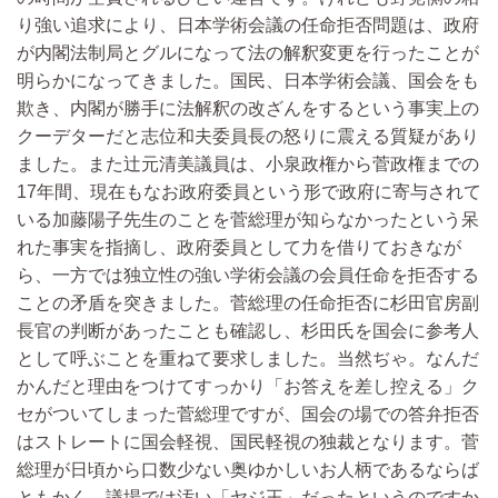
り強い追求により、日本学術会議の任命拒否問題は、政府
が内閣法制局とグルになって法の解釈変更を行ったことが
明らかになってきました。国民、日本学術会議、国会をも
欺き、内閣が勝手に法解釈の改ざんをするという事実上の
クーデターだと志位和夫委員長の怒りに震える質疑があり
ました。また辻元清美議員は、小泉政権から菅政権までの
17年間、現在もなお政府委員という形で政府に寄与されて
いる加藤陽子先生のことを菅総理が知らなかったという呆
れた事実を指摘し、政府委員として力を借りておきなが
ら、一方では独立性の強い学術会議の会員任命を拒否する
ことの矛盾を突きました。菅総理の任命拒否に杉田官房副
長官の判断があったことも確認し、杉田氏を国会に参考人
として呼ぶことを重ねて要求しました。当然ぢゃ。なんだ
かんだと理由をつけてすっかり「お答えを差し控える」ク
セがついてしまった菅総理ですが、国会の場での答弁拒否
はストレートに国会軽視、国民軽視の独裁となります。菅
総理が日頃から口数少ない奥ゆかしいお人柄であるならば
ともかく、議場では汚い「ヤジ王」だったというのですか