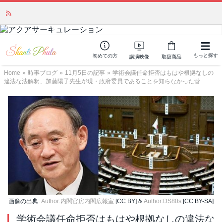
「みんなの備蓄・災害対策」 vol.4 〜断水・燃料不足・停電対策
NEW!
もっと探す
初めての方
講演映像
取扱商品
Home
»
時事ブログ
»
11月5日の記事
»
学術会議任命拒否はもはや根拠なしの
違法な法解釈、加藤陽子先生が現・政府委員であることを知らなかった菅...
画像の出典:
Author:内閣官房内閣広報室
[CC BY] &
Author:DS80s
[CC BY-SA]
学術会議任命拒否はもはや根拠なしの違法な