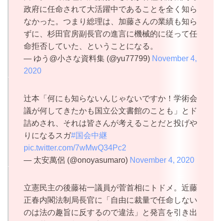
政府に任命されて大活躍中であることを全く知ら
なかった。つまり総理は、加藤さんの業績も知ら
ずに、杉田官房副長官の進言に機械的に従って任
命拒否していた、ということになる。
— ゆう@小さな資料集 (@yu77799)
November 4,
2020
辻本「何にも知らないんじゃないですか！学術会
議が何してきたかも国立公文書館のことも」とド
詰めされ、それは皆さんが考えることだと投げや
りになるスガ
#国会中継
pic.twitter.com/7wMwQ34Pc2
— 太安萬侶 (@onoyasumaro)
November 4, 2020
立憲民主の後藤祐一議員が菅首相にトドメ。近藤
正春内閣法制局長官に「自由に裁量で任命しない
のは法の趣旨に反するので違法」と発言を引き出