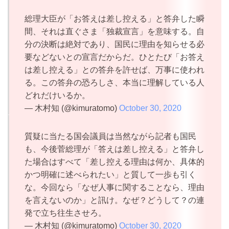
総理大臣が「お答えは差し控える」と答弁した瞬
間、それは直ぐさま「独裁宣言」を意味する。自
分の決断は絶対であり、国民に理由を知らせる必
要などないとの宣言だからだ。ひとたび「お答え
は差し控える」との答弁を許せば、万事に使われ
る。この答弁の恐ろしさ、本当に理解している人
どれだけいるか。
— 木村知 (@kimuratomo)
October 30, 2020
質疑に当たる国会議員は当然ながら記者も国民
も、今後菅総理が「答えは差し控える」と答弁し
た場合はすべて「差し控える理由は何か、具体的
かつ明確に述べられたい」と質して一歩も引く
な。今回なら「なぜ人事に関することなら、理由
を言えないのか」と訊け。なぜ？どうして？の連
発で立ち往生させろ。
— 木村知 (@kimuratomo)
October 30, 2020