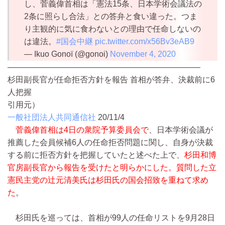
し、菅義偉首相は「憲法15条、日本学術会議法の
2条に照らし合法」との答弁と食い違った。つま
り主観的に気に食わないとの理由で任命しないの
は違法。
#国会中継
pic.twitter.com/x56Bv3eAB9
— Ikuo Gonoï (@gonoi)
November 4, 2020
————————————————————————
杉田副長官が任命拒否方針を報告 首相が答弁、決裁前に6
人把握
引用元）
一般社団法人共同通信社
20/11/4
菅義偉首相は4日の衆院予算委員会で
、日本学術会議が
推薦した会員候補6人の任命拒否問題に関し、自身が決裁
する前に拒否方針を把握していたと述べた上で、
杉田和博
官房副長官から報告を受けたと明らかにした。質問した立
憲民主党の辻元清美氏は杉田氏の国会招致を重ねて求め
た
。
杉田氏を巡っては、首相が99人の任命リストを9月28日