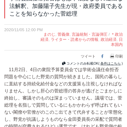
法解釈、加藤陽子先生が現・政府委員である
ことを知らなかった菅総理
2020/11/05 12:00 PM
まのじ
,
菅義偉
,
言論統制・言論弾圧
/
＊政治
経済
,
ライター・読者からの情報
,
政治経済
,
日
本国内
ツイート
Facebook
印刷
コメントのみ転載OK(
条件はこちら
)
11月2日、4日の衆院予算委員会では学術会議任命拒否
問題を中心にした野党の質問が続きました。国民の暮らし
に直結する持続化給付金などの支援策も注視しなければな
りません。しかし肝心の菅総理の答弁が逃げとごまかしに
終始し、審議そのものは深まっていません。議場では、菅
総理を名指しで質問しているにもかかわらず呼ばれてもい
ない閣僚や官僚がのこのこ出てきて代弁することが常態化
し、野党が抗議しようものなら金田委員長の采配で質問者
の時間が空費されるひどい運営です。けれども野党側の粘