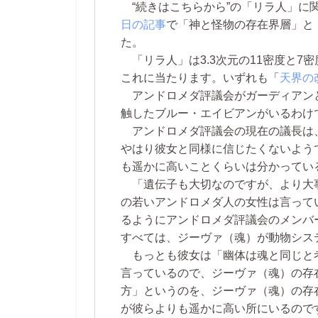
“続きはこちらから”の「リラ人」に
日の記事
で「神と怪物の存在界層」と
た。
「リラ人」は3.3次元の11密度と7
これに当たります。いずれも「
天界の
アンドロメダ評議会がガーディアン
触したブルー・エイビアンがいるわけ
アンドロメダ評議会の現在の議長は
やはり彼女と同様に信じたくないよう
も遥かに高いことくらいは分かってい
「遺伝子も大切なのですが、より大事な
の若いアンドロメダ人の女性は言って
るようにアンドロメダ評議会のメンバ
すべては、ジーヴァ（魂）が動物シス
もっとも彼女は「幽体は魂と同じと考
言っているので、ジーヴァ（魂）の存
方」というのを、ジーヴァ（魂）の存
が彼らよりも遥かに高い所にいるので