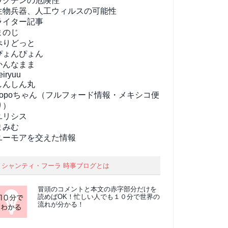
ワクチンの危険性
生物兵器、人工ウィルスの可能性
ライター記事
まのじ
ぺりどっと
ぴょんぴょん
かんなまま
eiryuu
しんしん丸
popoちゃん（フルフォード情報・メキシコ便
り）
ユリシス
まみむ
ユーモアを交えた情報
シャンティ・フーラ 時事ブログとは
冒頭のコメントと本文の
赤字部分
だけを
読めばOK！忙しい人でも１０分で世界の
流れが分かる！