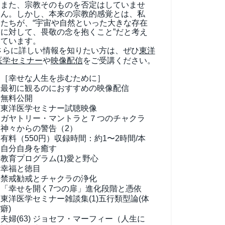
また、宗教そのものを否定はしていませ
ん。しかし、本来の宗教的感覚とは、私
たちが、“宇宙や自然といった大きな存在
に対して、畏敬の念を抱くこと”だと考え
ています。
さらに詳しい情報を知りたい方は、ぜひ
東洋
医学セミナー
や
映像配信
をご受講ください。
［幸せな人生を歩むために］
最初に観るのにおすすめの映像配信
無料公開
東洋医学セミナー試聴映像
ガヤトリー・マントラと７つのチャクラ
神々からの警告（2）
有料（550円）
収録時間：約1〜2時間/本
自分自身を癒す
教育プログラム(1)
愛と野心
幸福と徳目
禁戒勧戒とチャクラの浄化
「幸せを開く7つの扉」進化段階と憑依
東洋医学セミナー雑談集(1)
五行類型論(体
癖)
夫婦(63)
ジョセフ・マーフィー（人生に