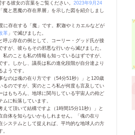
関する彼女の言葉をご覧ください。
2023年9月24
「魔と悪魔の存在界層」を示した図を紹介しまし
密度に存在する「魔」です。釈迦やミカエルなどが
改革
」で滅びました。
と呼ぶ存在の例として、コーリー・グッド氏が接
ですが、彼らもその邪悪な行いから滅びました。
、私のことも私の情報も知っているはずですが、
です。しかし、議長は私の進化段階が自分達より
るようです。
のは魂の在り方です（54分51秒）」と120歳
いるのですが、実のところ私が何度も言及してい
ーはもちろん、地球に関与している宇宙人の殆ど
テムに転落しています。
えて頂いて結構ですよ（1時間15分11秒）」と
在自体を知らないかもしれません。「魂の在り
在システムとして捉えれば、平均的な地球人の方
す。