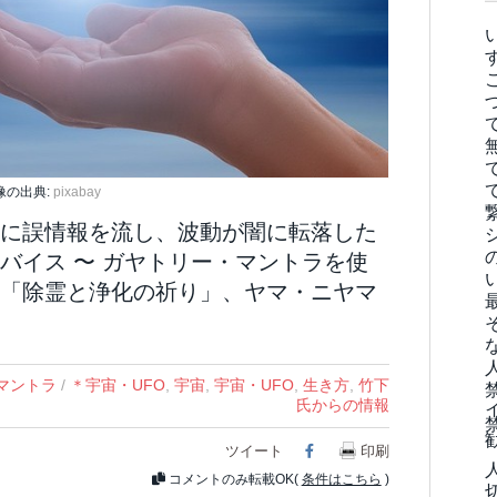
像の出典:
pixabay
に誤情報を流し、波動が闇に転落した
バイス 〜 ガヤトリー・マントラを使
「除霊と浄化の祈り」、ヤマ・ニヤマ
マントラ
/
＊宇宙・UFO
,
宇宙
,
宇宙・UFO
,
生き方
,
竹下
氏からの情報
ツイート
Facebook
印刷
コメントのみ転載OK(
条件はこちら
)