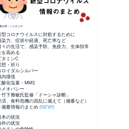
像出典：いらすとや
新型コロナウイルスに対処するために
感染力、症状や経過、死亡率など
日々の生活で、感染予防、免疫力、生体恒常
性を高める
ビタミンC
瞑想・祈り
コロイダルシルバー
腸内環境
二酸化塩素・MMS
ホメオパシー
▶竹下雅敏氏監修「ドーシャ診断」
経済、食料危機の混乱に備えて（備蓄など）
▶備蓄情報のまとめ
(NEW!)
日本の状況
海外の状況