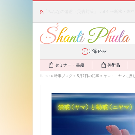
かつて愛されていた人気商品が復活！夏場に活躍す
ご案内
セミナー・書籍
美術品
Home
»
時事ブログ
»
5月7日の記事
»
ヤマ・ニヤマに反し