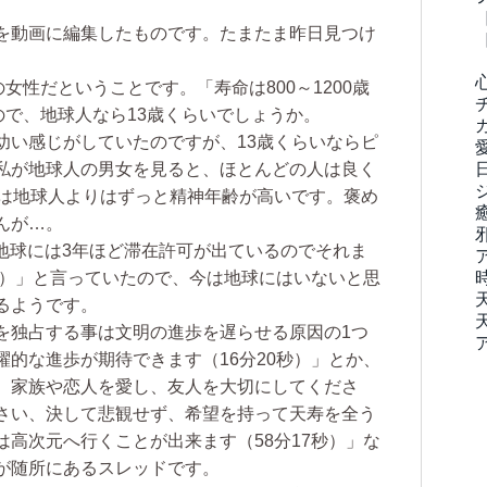
を動画に編集したものです。たまたま昨日見つけ
女性だということです。「寿命は800～1200歳
ので、地球人なら13歳くらいでしょうか。
い感じがしていたのですが、13歳くらいならピ
私が地球人の男女を見ると、ほとんどの人は良く
歳は地球人よりはずっと精神年齢が高いです。褒め
んが…。
「地球には3年ほど滞在許可が出ているのでそれま
秒）」と言っていたので、今は地球にはいないと思
るようです。
独占する事は文明の進歩を遅らせる原因の1つ
的な進歩が期待できます（16分20秒）」とか、
。家族や恋人を愛し、友人を大切にしてくださ
さい、決して悲観せず、希望を持って天寿を全う
高次元へ行くことが出来ます（58分17秒）」な
スが随所にあるスレッドです。