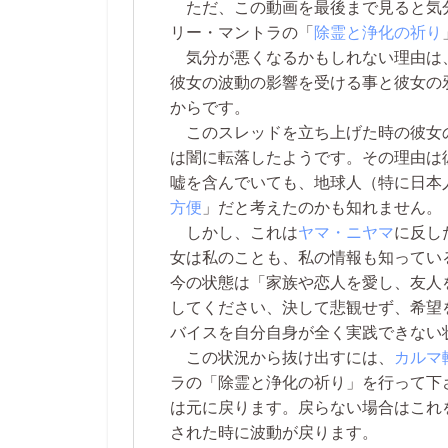
ただ、この動画を最後まで見ると気
リー・マントラの「
除霊と浄化の祈り
気分が悪くなるかもしれない理由は
彼女の波動の影響を受ける事と彼女の
からです。
このスレッドを立ち上げた時の彼女
は闇に転落したようです。その理由は
嘘を含んでいても、地球人（特に日本
方便
」だと考えたのかも知れません。
しかし、これは
ヤマ・ニヤマ
に反し
女は私のことも、私の情報も知ってい
今の状態は「家族や恋人を愛し、友人
してください、決して悲観せず、希望
バイスを自分自身が全く実践できない
この状況から抜け出すには、
カルマ
ラの「除霊と浄化の祈り」を行って下
は元に戻ります。戻らない場合はこれ
された時に波動が戻ります。