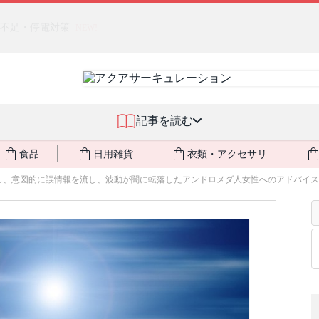
るジェルクリーム「アクアサーキュレーション」💖🏖️ 8月末までの
記事を読む
食品
日用雑貨
衣類・アクセサリ
、意図的に誤情報を流し、波動が闇に転落したアンドロメダ人女性へのアドバイス 〜 