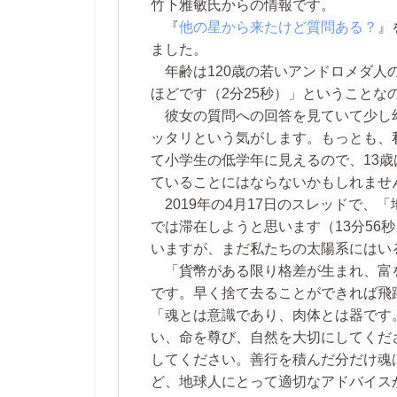
竹下雅敏氏からの情報です。
『
他の星から来たけど質問ある？
』
ました。
年齢は120歳の若いアンドロメダ人の
ほどです（2分25秒）」ということな
彼女の質問への回答を見ていて少し幼
ッタリという気がします。もっとも、
て小学生の低学年に見えるので、13
ていることにはならないかもしれませ
2019年の4月17日のスレッドで、
では滞在しようと思います（13分56
いますが、まだ私たちの太陽系にはい
「貨幣がある限り格差が生まれ、富を
です。早く捨て去ることができれば飛躍
「魂とは意識であり、肉体とは器です
い、命を尊び、自然を大切にしてくだ
してください。善行を積んだ分だけ魂は
ど、地球人にとって適切なアドバイ