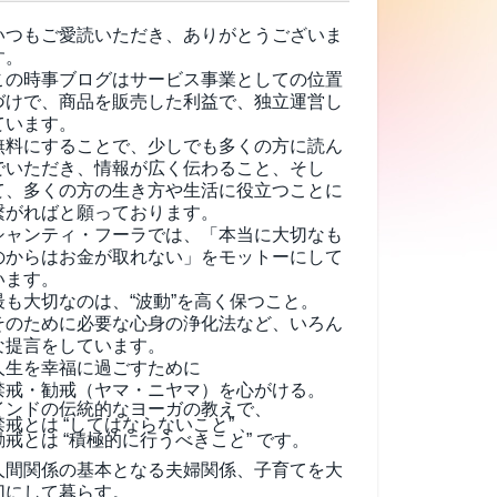
いつもご愛読いただき、ありがとうございま
す。
この時事ブログはサービス事業としての位置
づけで、商品を販売した利益で、独立運営し
ています。
無料にすることで、少しでも多くの方に読ん
でいただき、情報が広く伝わること、そし
て、
多くの方の生き方や生活に役立つことに
繋がればと願っております。
シャンティ・フーラでは、「本当に大切なも
のからはお金が取れない」をモットーにして
います。
最も大切なのは、“波動”を高く保つこと。
そのために必要な心身の浄化法など、いろん
な提言をしています。
人生を幸福に過ごすために
禁戒・勧戒（ヤマ・ニヤマ）を心がける。
インドの伝統的なヨーガの教えで、
禁戒とは “してはならないこと” 、
勧戒とは “積極的に行うべきこと” です。
人間関係の基本となる夫婦関係、子育てを大
切にして暮らす。