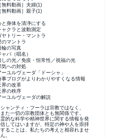
［無料動画］夫婦(1)
［無料動画］親子(1)
心と身体を清浄にする
チャクラと波動測定
ガヤトリー・マントラ
愛のマントラ
日輪の写真
ジャパ（唱名）
癒しの光／免疫・恒常性／祝福の光
邪気への対処
アーユルヴェーダ
「ドーシャ」
時事ブログがよりわかりやすくなる情報
天界の改革
天界の秩序
アーユルヴェーダの解説
シャンティ・フーラは宗教ではなく、
また一切の宗教団体とも無関係です。
霊的な科学や精神世界に関する情報を発
信してはいますが、特定の神や人を崇拝
することは、私たちの考えと相容れませ
ん。