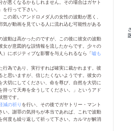
分が悪くなるかもしれません。その場合はガヤト
」を行って下さい。
、この若いアンドロメダ人の女性の波動が悪く、
邪気が動画を見ている人に流れ込む可能性がある
の波動は高かったのですが、この後に彼女の波動
彼女が意図的な誤情報を流したからです。少々の
人）にポジティブな影響を与えられるなら「
嘘も
た行為であり、実行すれば確実に裁かれます。彼
ると思いますが、信じたくないようです。彼女の
を大切にしてください、命を尊び、自然を大切に
を持って天寿を全うしてください。」というアド
状態です。
軽減の祈り
を行い、その後でガヤトリー・マント
さい。謝罪の気持ちが本当であれば、これで波動
を何度も繰り返して祈って下さい。カルマが解消