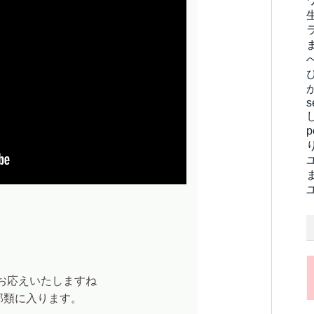
s
お応えいたしますね
部類に入ります。