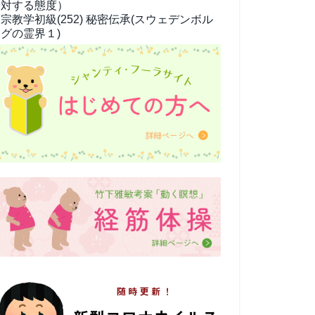
対する態度）
宗教学
初級(252) 秘密伝承(スウェデンボル
グの霊界１)