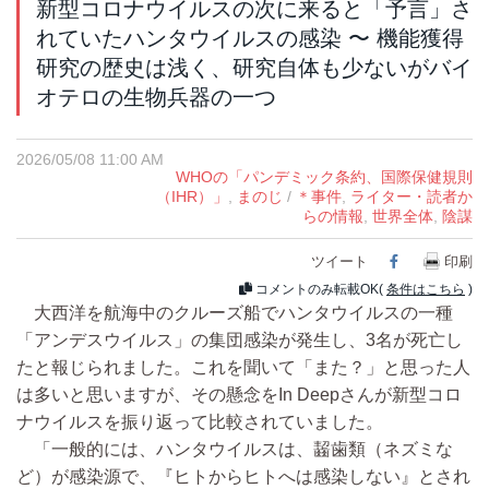
新型コロナウイルスの次に来ると「予言」さ
れていたハンタウイルスの感染 〜 機能獲得
研究の歴史は浅く、研究自体も少ないがバイ
オテロの生物兵器の一つ
2026/05/08 11:00 AM
WHOの「パンデミック条約、国際保健規則
（IHR）」
,
まのじ
/
＊事件
,
ライター・読者か
らの情報
,
世界全体
,
陰謀
ツイート
Facebook
印刷
コメントのみ転載OK(
条件はこちら
)
大西洋を航海中のクルーズ船でハンタウイルスの一種
「アンデスウイルス」の集団感染が発生し、3名が死亡し
たと報じられました。これを聞いて「また？」と思った人
は多いと思いますが、その懸念をIn Deepさんが新型コロ
ナウイルスを振り返って比較されていました。
「一般的には、ハンタウイルスは、齧歯類（ネズミな
ど）が感染源で、『ヒトからヒトへは感染しない』とされ