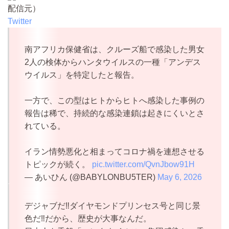
配信元）
Twitter
南アフリカ保健省は、クルーズ船で感染した男女
2人の検体からハンタウイルスの一種「アンデス
ウイルス」を特定したと報告。
一方で、この型はヒトからヒトへ感染した事例の
報告は稀で、持続的な感染連鎖は起きにくいとさ
れている。
イラン情勢悪化と相まってコロナ禍を連想させる
トピックが続く。
pic.twitter.com/QvnJbow91H
— あいひん (@BABYLONBU5TER)
May 6, 2026
デジャブだ‼ダイヤモンドプリンセス号と同じ景
色だ‼だから、歴史が大事なんだ。