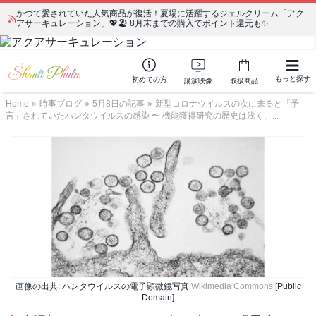
かつて愛されていた人気商品が復活！夏場に活躍するジェルクリーム「アク
アサーキュレーション」💖🏖️ 8月末までの購入でポイント還元も✨
もっと探す
初めての方
講演映像
取扱商品
Home
»
時事ブログ
»
5月8日の記事
»
新型コロナウイルスの次に来ると「予
言」されていたハンタウイルスの感染 〜 機能獲得研究の歴史は浅く、...
画像の出典: ハンタウイルスの電子顕微鏡写真
Wikimedia Commons
[Public
Domain]