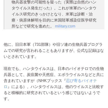
物兵器攻撃の可能性を疑った（実際は自然のハン
タウイルス発生だった）。これが米軍のハンタウ
イルス研究のきっかけとなり、米軍は診断・治
療・病原体解明を目的に米国陸軍感染症医学研究
所などで研究を進めた。
military.com
他に、旧日本軍（731部隊）や旧ソ連の生物兵器プログラ
ムでの研究が言われることもありますが、公式な記録はな
いとされています。
現在でも、ハンタウイルスは、日本のバイオテロでの生物
兵器として、炭疽菌や天然痘、エボラウイルスなどと共に
含まれていますが（NHKブックス『
忍び寄るバイオテ
ロ
』による）、ハンタウイルスは、他のウイルスと比較す
ると積極的に研究されているという感じではないようで
す。