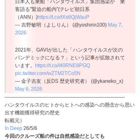
日本人も乗船「ハンタウイルス」集団感染か 乗
客語る”緊迫の船内”(テレビ朝日系
（ANN）)
https://t.co/tXs6QjWauP
— 吉野敏明（よしりん） (@yoshirin100)
May 7,
2026
2021年、GAVIが出した「ハンタウイルスが次の
パンデミックになる？」という記事が拡散されて
います。
https://t.co/I40RNE6PGQ
pic.twitter.com/wZTM2TCo5N
— 金子吉友（反DS 歴史研究者） (@ykaneko_x)
May 6, 2026
————————————————————————
ハンタウイルスのヒトからヒトへの感染への懸念から思い
出す機能獲得研究の歴史
転載元）
In Deep
26/5/6
今回のクルーズ船の件は自然感染だとしても