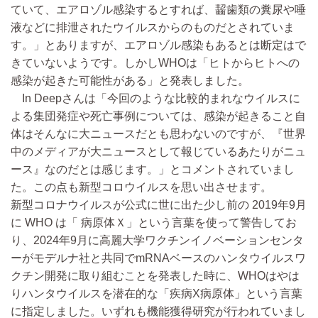
ていて、エアロゾル感染するとすれば、齧歯類の糞尿や唾
液などに排泄されたウイルスからのものだとされていま
す。」とありますが、エアロゾル感染もあるとは断定はで
きていないようです。しかしWHOは「ヒトからヒトへの
感染が起きた可能性がある」と発表しました。
In Deepさんは「今回のような比較的まれなウイルスに
よる集団発症や死亡事例については、感染が起きること自
体はそんなに大ニュースだとも思わないのですが、『世界
中のメディアが大ニュースとして報じているあたりがニュ
ース』なのだとは感じます。」とコメントされていまし
た。この点も新型コロウイルスを思い出させます。
新型コロナウイルスが公式に世に出た少し前の 2019年9月
に WHO は「 病原体Ｘ」という言葉を使って警告してお
り、2024年9月に高麗大学ワクチンイノベーションセンタ
ーがモデルナ社と共同でmRNAベースのハンタウイルスワ
クチン開発に取り組むことを発表した時に、WHOはやは
りハンタウイルスを潜在的な「疾病X病原体」という言葉
に指定しました。いずれも機能獲得研究が行われていまし