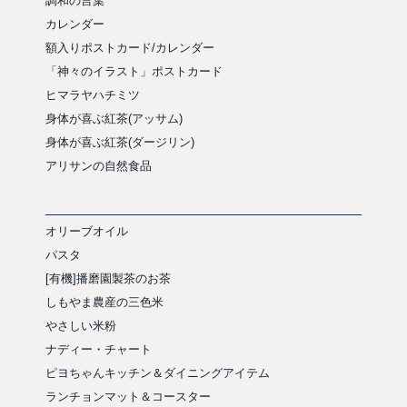
調和の言葉
カレンダー
額入りポストカード/カレンダー
「神々のイラスト」ポストカード
ヒマラヤハチミツ
身体が喜ぶ紅茶(アッサム)
身体が喜ぶ紅茶(ダージリン)
アリサンの自然食品
オリーブオイル
パスタ
[有機]播磨園製茶のお茶
しもやま農産の三色米
やさしい米粉
ナディー・チャート
ピヨちゃんキッチン＆ダイニングアイテム
ランチョンマット＆コースター