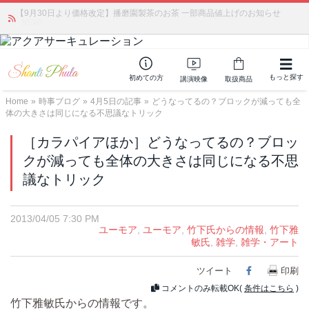
【9月30日より価格改定】播磨園製茶のお茶 一部商品値上げのお知らせ
かつて愛されていた人気商品が復活！夏場に活躍するジェルクリーム「アク
アサーキュレーション」💖🏖️ 8月末までの購入でポイント還元も✨
NEW!
もっと探す
初めての方
講演映像
取扱商品
Home
»
時事ブログ
»
4月5日の記事
»
どうなってるの？ブロックが減っても全
体の大きさは同じになる不思議なトリック
［カラパイアほか］どうなってるの？ブロッ
クが減っても全体の大きさは同じになる不思
議なトリック
2013/04/05 7:30 PM
ユーモア
,
ユーモア
,
竹下氏からの情報
,
竹下雅
敏氏
,
雑学
,
雑学・アート
ツイート
Facebook
印刷
コメントのみ転載OK(
条件はこちら
)
竹下雅敏氏からの情報です。