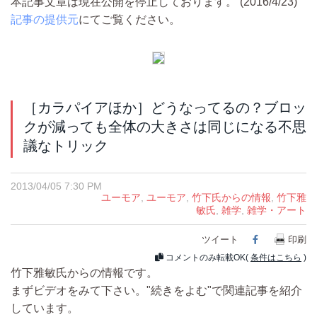
本記事文章は現在公開を停止しております。 (2016/4/23)
記事の提供元
にてご覧ください。
［カラパイアほか］どうなってるの？ブロッ
クが減っても全体の大きさは同じになる不思
議なトリック
2013/04/05 7:30 PM
ユーモア
,
ユーモア
,
竹下氏からの情報
,
竹下雅
敏氏
,
雑学
,
雑学・アート
ツイート
Facebook
印刷
コメントのみ転載OK(
条件はこちら
)
竹下雅敏氏からの情報です。
まずビデオをみて下さい。"続きをよむ"で関連記事を紹介
しています。