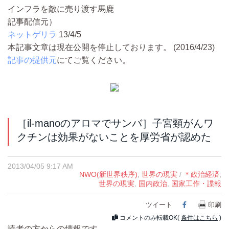
インフラを敵に売り渡す馬鹿
記事配信元）
ネットゲリラ
13/4/5
本記事文章は現在公開を停止しております。 (2016/4/23)
記事の提供元
にてご覧ください。
［il-manoのアロマでサンバ］子宮頸がんワ
クチンは効果がないことを厚労省が認めた
2013/04/05 9:17 AM
NWO(新世界秩序)
,
世界の現実
/
＊政治経済
,
世界の現実
,
国内政治
,
国家工作・諜報
ツイート
Facebook
印刷
コメントのみ転載OK(
条件はこちら
)
読者の方からの情報です。