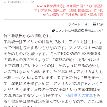
2013/04/05 8:30 PM
NWO(新世界秩序)
,
ネオ満州国
/
＊政治経済
,
アジア情勢
,
国家工作・諜報
,
国際政治
,
竹下氏
からの情報
,
竹下雅敏氏
,
軍事・基地問題
ツイート
Facebook
印刷
コメントのみ転載OK(
条件はこちら
)
竹下雅敏氏からの情報です。
半島統一はアメリカの目論見であり、アメリカはこれによ
って中国を包囲するつもりなのです。ブレジンスキーの計
画そのものだと思います。従ってROCKWAY EXPRESS
の管理人の方の言うように、"暗黙の内か、あるいは水面
下で協調"しているというのは、そのように見るのが正し
いのではないかと思います。ただ北朝鮮はアメリカよりも
一枚上手だと私は見ています。要するに今は半島を統一し
て、歴史に名を残すために、アメリカと協調するというこ
とだと考えます。最後の一文の"王朝という国家体制はそ
の原理に反する"という部分ですが、
孫崎享氏の文章
をみ
ると習近平は皇帝政治を望んでいるようなので、ここは異