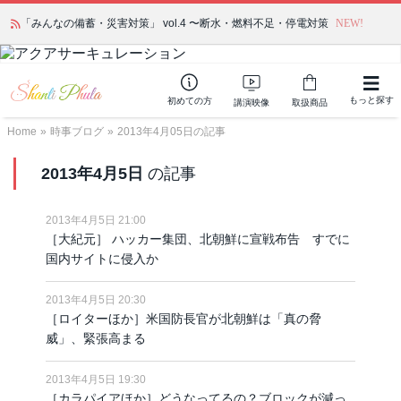
「みんなの備蓄・災害対策」 vol.4 〜断水・燃料不足・停電対策
NEW!
もっと探す
初めての方
講演映像
取扱商品
Home
»
時事ブログ
»
2013年4月05日の記事
2013年4月5日
の記事
2013年4月5日 21:00
［大紀元］ ハッカー集団、北朝鮮に宣戦布告 すでに
国内サイトに侵入か
2013年4月5日 20:30
［ロイターほか］米国防長官が北朝鮮は「真の脅
威」、緊張高まる
2013年4月5日 19:30
［カラパイアほか］どうなってるの？ブロックが減っ