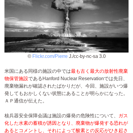
©
Flickr.com/Pierre
J./cc-by-nc-sa 3.0
米国にある同様の施設の中では
最も古く最大の放射性廃棄
物保管施設
であるHanford Nuclear Reservationでは先日、
廃棄物漏れが確認されたばかりだが、今回、施設がいつ爆
発してもおかしくない状態にあることが明らかになった。
ＡＰ通信が伝えた。
核兵器安全保障会議は施設の爆発の危険性について、
ガス
化した水素の蓄積が誘因となり、廃棄物が爆発する恐れが
あるとコメントし、それによって酸素との反応がひき起さ