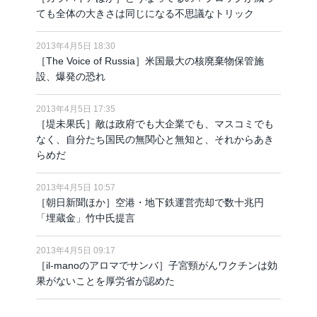
ても全体の大きさは同じになる不思議なトリック
2013年4月5日 18:30
［The Voice of Russia］米国最大の核廃棄物保管施
設、爆発の恐れ
2013年4月5日 17:35
［堤未果氏］敵は政府でも大企業でも、マスコミでも
なく、自分たち国民の無関心と無知と、それからあき
らめだ
2013年4月5日 10:57
［朝日新聞ほか］空港・地下鉄運営売却で数十兆円
「埋蔵金」竹中氏提言
2013年4月5日 09:17
［il-manoのアロマでサンバ］子宮頸がんワクチンは効
果がないことを厚労省が認めた