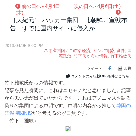
前の日へ - 4月4日
次の日へ - 4月6日(土)
(木)
［大紀元］ ハッカー集団、北朝鮮に宣戦布
告 すでに国内サイトに侵入か
2013/04/05 9:00 PM
ネオ満州国
/
＊政治経済
,
アジア情勢
,
事件
,
国
際政治
,
竹下氏からの情報
,
竹下雅敏氏
ツイート
Facebook
印刷
コメントのみ転載OK(
条件はこちら
)
竹下雅敏氏からの情報です。
記事を見た瞬間に、これはニセモノだと思いました。記事
から黒い光が出ていたからです。これはアノニマスを語る
偽りの集団による声明です。声明の内容から推して
韓国の
諜報機関NIS
だと考えるのが自然です。
（竹下 雅敏）