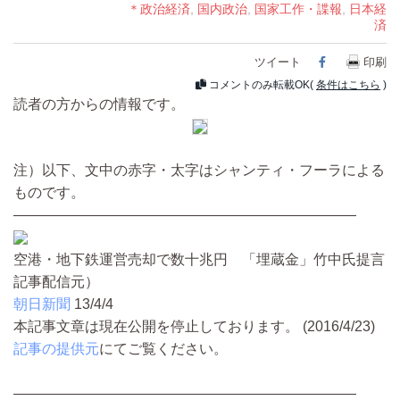
＊政治経済
,
国内政治
,
国家工作・諜報
,
日本経
済
ツイート
Facebook
印刷
コメントのみ転載OK(
条件はこちら
)
読者の方からの情報です。
注）以下、文中の赤字・太字はシャンティ・フーラによる
ものです。
————————————————————————
空港・地下鉄運営売却で数十兆円 「埋蔵金」竹中氏提言
記事配信元）
朝日新聞
13/4/4
本記事文章は現在公開を停止しております。 (2016/4/23)
記事の提供元
にてご覧ください。
————————————————————————