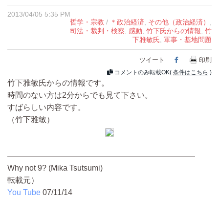
2013/04/05 5:35 PM
哲学・宗教
/
＊政治経済
,
その他（政治経済）
,
司法・裁判・検察
,
感動
,
竹下氏からの情報
,
竹
下雅敏氏
,
軍事・基地問題
ツイート
Facebook
印刷
コメントのみ転載OK(
条件はこちら
)
竹下雅敏氏からの情報です。
時間のない方は2分からでも見て下さい。
すばらしい内容です。
（竹下雅敏）
————————————————————————
Why not 9? (Mika Tsutsumi)
転載元）
You Tube
07/11/14