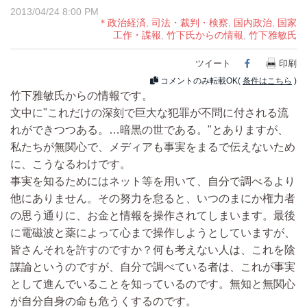
2013/04/24 8:00 PM
＊政治経済
,
司法・裁判・検察
,
国内政治
,
国家
工作・諜報
,
竹下氏からの情報
,
竹下雅敏氏
ツイート
Facebook
印刷
コメントのみ転載OK(
条件はこちら
)
竹下雅敏氏からの情報です。
文中に"これだけの深刻で巨大な犯罪が不問に付される流
れができつつある。…暗黒の世である。"とありますが、
私たちが無関心で、メディアも事実をまるで伝えないため
に、こうなるわけです。
事実を知るためにはネット等を用いて、自分で調べるより
他にありません。その努力を怠ると、いつのまにか権力者
の思う通りに、お金と情報を操作されてしまいます。最後
に電磁波と薬によって心まで操作しようとしていますが、
皆さんそれを許すのですか？何も考えない人は、これを陰
謀論というのですが、自分で調べている者は、これが事実
として進んでいることを知っているのです。無知と無関心
が自分自身の命も危うくするのです。