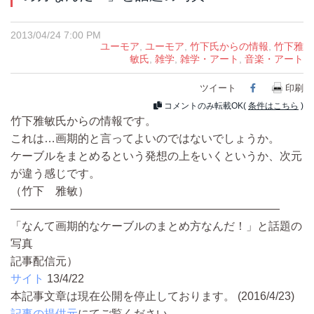
2013/04/24 7:00 PM
ユーモア
,
ユーモア
,
竹下氏からの情報
,
竹下雅
敏氏
,
雑学
,
雑学・アート
,
音楽・アート
ツイート
Facebook
印刷
コメントのみ転載OK(
条件はこちら
)
竹下雅敏氏からの情報です。
これは…画期的と言ってよいのではないでしょうか。
ケーブルをまとめるという発想の上をいくというか、次元
が違う感じです。
（竹下 雅敏）
————————————————————————
「なんて画期的なケーブルのまとめ方なんだ！」と話題の
写真
記事配信元）
サイト
13/4/22
本記事文章は現在公開を停止しております。 (2016/4/23)
記事の提供元
にてご覧ください。