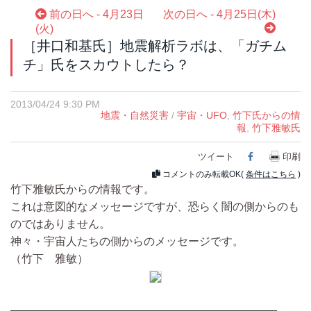
前の日へ - 4月23日
次の日へ - 4月25日(木)
(火)
［井口和基氏］地震解析ラボは、「ガチム
チ」氏をスカウトしたら？
2013/04/24 9:30 PM
地震・自然災害
/
宇宙・UFO
,
竹下氏からの情
報
,
竹下雅敏氏
ツイート
Facebook
印刷
コメントのみ転載OK(
条件はこちら
)
竹下雅敏氏からの情報です。
これは意図的なメッセージですが、恐らく闇の側からのも
のではありません。
神々・宇宙人たちの側からのメッセージです。
（竹下 雅敏）
————————————————————————