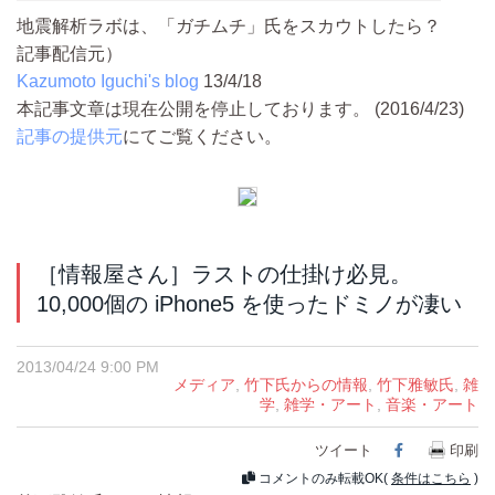
地震解析ラボは、「ガチムチ」氏をスカウトしたら？
記事配信元）
Kazumoto Iguchi's blog
13/4/18
本記事文章は現在公開を停止しております。 (2016/4/23)
記事の提供元
にてご覧ください。
［情報屋さん］ラストの仕掛け必見。
10,000個の iPhone5 を使ったドミノが凄い
2013/04/24 9:00 PM
メディア
,
竹下氏からの情報
,
竹下雅敏氏
,
雑
学
,
雑学・アート
,
音楽・アート
ツイート
Facebook
印刷
コメントのみ転載OK(
条件はこちら
)