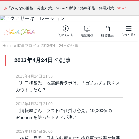
「みんなの備蓄・災害対策」 vol.4 〜断水・燃料不足・停電対策
NEW!
もっと探す
初めての方
講演映像
取扱商品
Home
»
時事ブログ
»
2013年4月24日の記事
2013年4月24日
の記事
2013年4月24日 21:30
［井口和基氏］地震解析ラボは、「ガチムチ」氏をス
カウトしたら？
2013年4月24日 21:00
［情報屋さん］ラストの仕掛け必見。10,000個の
iPhone5 を使ったドミノが凄い
2013年4月24日 20:00
［植草一秀氏］日本を転覆させた検察巨大犯罪が無罪