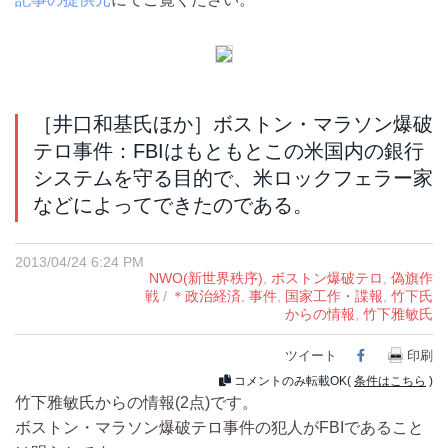
［井口和基氏ほか］ボストン・マラソン爆破
テロ事件：FBIはもともとこの米国内の銀行
システムを守る目的で、米ロックフェラー家
などによってできたのである。
2013/04/24 6:24 PM
NWO(新世界秩序)
,
ボストン爆破テロ
,
偽旗作
戦
/
＊政治経済
,
事件
,
国家工作・諜報
,
竹下氏
からの情報
,
竹下雅敏氏
ツイート
Facebook
印刷
コメントのみ転載OK(
条件はこちら
)
竹下雅敏氏からの情報(2点)です。
ボストン・マラソン爆破テロ事件の犯人がFBIであること