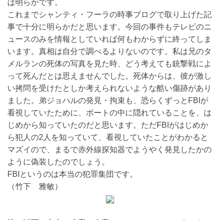
は明らかです。
これまでシャンティ・フーラの時事ブログで取り上げた記
事で十分に明らかだと思います。今回の事件もテレビのニ
ュースのみを情報としていれば何もわからずに終ってしま
います。真相は自分で調べるよりないのです。私は兄のタ
メルランの死体の写真を見た時、どう考えても銃撃戦によ
って死んだとは思えませんでした。死体からは、彼が激し
い拷問を受けたとしか考えられないような酷い傷跡があり
ました。弟ジョハルの発見・拘束も、恐らくずっとFBIが
看視していたために、ボートの中に隠れていることを、は
じめから知っていたのだと思います。ただFBIがはじめか
ら犯人の2人を知っていて、看視していたことがわかると
マズイので、まるで赤外線探知器でようやく発見したかの
ように偽装したのでしょう。
FBIというのは本当の犯罪集団です。
（竹下 雅敏）