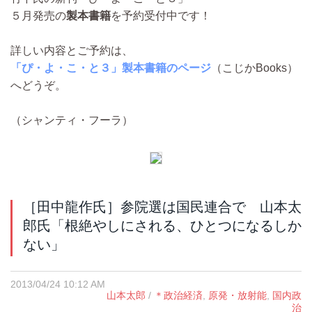
５月発売の
製本書籍
を予約受付中です！
詳しい内容とご予約は、
「ぴ・よ・こ・と３」製本書籍のページ
（こじかBooks）
へどうぞ。
（シャンティ・フーラ）
［田中龍作氏］参院選は国民連合で 山本太
郎氏「根絶やしにされる、ひとつになるしか
ない」
2013/04/24 10:12 AM
山本太郎
/
＊政治経済
,
原発・放射能
,
国内政
治