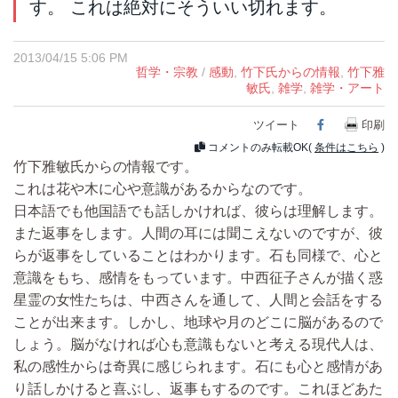
す。 これは絶対にそういい切れます。
2013/04/15 5:06 PM
哲学・宗教
/
感動
,
竹下氏からの情報
,
竹下雅
敏氏
,
雑学
,
雑学・アート
ツイート
Facebook
印刷
コメントのみ転載OK(
条件はこちら
)
竹下雅敏氏からの情報です。
これは花や木に心や意識があるからなのです。
日本語でも他国語でも話しかければ、彼らは理解します。
また返事をします。人間の耳には聞こえないのですが、彼
らが返事をしていることはわかります。石も同様で、心と
意識をもち、感情をもっています。中西征子さんが描く惑
星霊の女性たちは、中西さんを通して、人間と会話をする
ことが出来ます。しかし、地球や月のどこに脳があるので
しょう。脳がなければ心も意識もないと考える現代人は、
私の感性からは奇異に感じられます。石にも心と感情があ
り話しかけると喜ぶし、返事もするのです。これほどあた