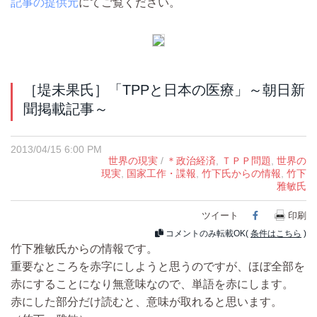
記事の提供元
にてご覧ください。
［堤未果氏］「TPPと日本の医療」～朝日新
聞掲載記事～
2013/04/15 6:00 PM
世界の現実
/
＊政治経済
,
ＴＰＰ問題
,
世界の
現実
,
国家工作・諜報
,
竹下氏からの情報
,
竹下
雅敏氏
ツイート
Facebook
印刷
コメントのみ転載OK(
条件はこちら
)
竹下雅敏氏からの情報です。
重要なところを赤字にしようと思うのですが、ほぼ全部を
赤にすることになり無意味なので、単語を赤にします。
赤にした部分だけ読むと、意味が取れると思います。