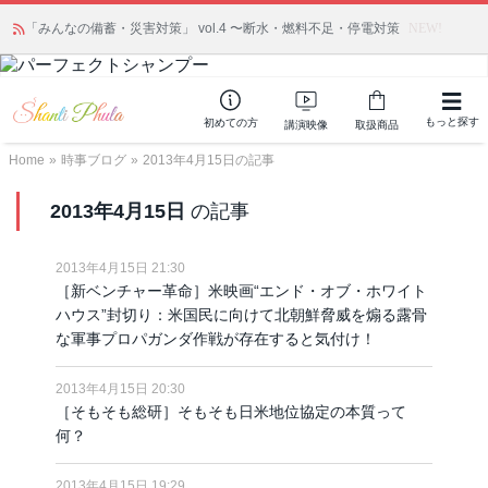
「みんなの備蓄・災害対策」 vol.4 〜断水・燃料不足・停電対策
NEW!
もっと探す
初めての方
講演映像
取扱商品
Home
»
時事ブログ
»
2013年4月15日の記事
2013年4月15日
の記事
2013年4月15日 21:30
［新ベンチャー革命］米映画“エンド・オブ・ホワイト
ハウス”封切り：米国民に向けて北朝鮮脅威を煽る露骨
な軍事プロパガンダ作戦が存在すると気付け！
2013年4月15日 20:30
［そもそも総研］そもそも日米地位協定の本質って
何？
2013年4月15日 19:29