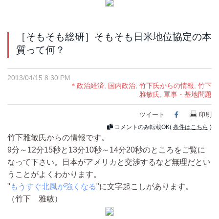
［そもそも総研］そもそも日米地位協定の本
質って何？
2013/04/15 8:30 PM
＊政治経済
,
国内政治
,
竹下氏からの情報
,
竹下
雅敏氏
,
軍事・基地問題
ツイート
Facebook
印刷
コメントのみ転載OK(
条件はこちら
)
竹下雅敏氏からの情報です。
9分～12分15秒と13分10秒～14分20秒のところをご覧に
なって下さい。日本がアメリカと交渉するなど無理だとい
うことがよくわかります。
"
もうすぐ北風が強くなる
"に文字起こしがあります。
（竹下 雅敏）