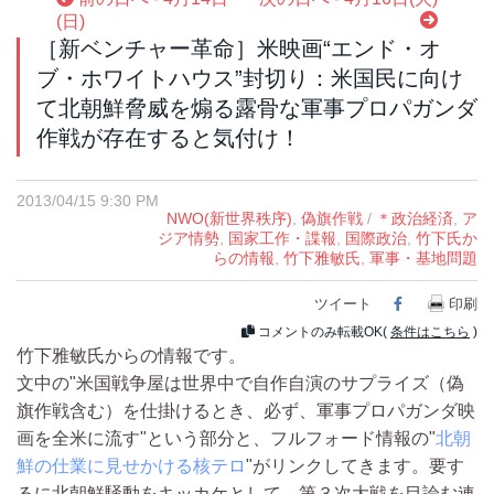
(日)
［新ベンチャー革命］米映画“エンド・オ
ブ・ホワイトハウス”封切り：米国民に向け
て北朝鮮脅威を煽る露骨な軍事プロパガンダ
作戦が存在すると気付け！
2013/04/15 9:30 PM
NWO(新世界秩序)
,
偽旗作戦
/
＊政治経済
,
ア
ジア情勢
,
国家工作・諜報
,
国際政治
,
竹下氏か
らの情報
,
竹下雅敏氏
,
軍事・基地問題
ツイート
Facebook
印刷
コメントのみ転載OK(
条件はこちら
)
竹下雅敏氏からの情報です。
文中の"米国戦争屋は世界中で自作自演のサプライズ（偽
旗作戦含む）を仕掛けるとき、必ず、軍事プロパガンダ映
画を全米に流す"という部分と、フルフォード情報の"
北朝
鮮の仕業に見せかける核テロ
"がリンクしてきます。要す
るに北朝鮮騒動をキッカケとして、第３次大戦を目論む連