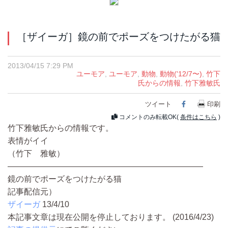
［ザイーガ］鏡の前でポーズをつけたがる猫
2013/04/15 7:29 PM
ユーモア
,
ユーモア
,
動物
,
動物('12/7〜)
,
竹下
氏からの情報
,
竹下雅敏氏
ツイート
Facebook
印刷
コメントのみ転載OK(
条件はこちら
)
竹下雅敏氏からの情報です。
表情がイイ
（竹下 雅敏）
————————————————————————
鏡の前でポーズをつけたがる猫
記事配信元）
ザイーガ
13/4/10
本記事文章は現在公開を停止しております。 (2016/4/23)