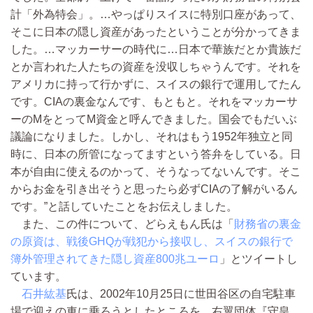
計「外為特会」。…やっぱりスイスに特別口座があって、
そこに日本の隠し資産があったということが分かってきま
した。…マッカーサーの時代に…日本で華族だとか貴族だ
とか言われた人たちの資産を没収しちゃうんです。それを
アメリカに持って行かずに、スイスの銀行で運用してたん
です。CIAの裏金なんです、もともと。それをマッカーサ
ーのMをとってM資金と呼んできました。国会でもだいぶ
議論になりました。しかし、それはもう1952年独立と同
時に、日本の所管になってますという答弁をしている。日
本が自由に使えるのかって、そうなってないんです。そこ
からお金を引き出そうと思ったら必ずCIAの了解がいるん
です。”と話していたことをお伝えしました。
また、この件について、どらえもん氏は「
財務省の裏金
の原資は、戦後GHQが戦犯から接収し、スイスの銀行で
簿外管理されてきた隠し資産800兆ユーロ
」とツイートし
ています。
石井紘基
氏は、2002年10月25日に世田谷区の自宅駐車
場で迎えの車に乗ろうとしたところを、右翼団体『守皇