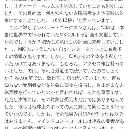
し、リチャード・ヘルムズも同意していたことも判明しま
した。その目的は、何も知らない入院患者を人体実験の対
象にすることでした。（6分13秒）”と言っています。
これに対しキンバリー・ゴーグエンさんは、“CIAは、本
当に世界中で行われていたMKウルトラ計画を支配してい
たのでしょうか？ 確かにCIAはこの計画に関与していまし
たし、MKウルトラについてはインターネット上にも数多
くの情報があります。しかし、CIAがその全体を支配して
いたわけではありません。もちろん、アクセス権は持って
いました。では、それは最近まで続いていたのでしょう
か？ 私の見解では、数日前までは続いていました。何も
知らない受刑者などを対象に薬物を投与し、さまざまな人
体実験を行っていたのかと言われれば、それも事実です。
ただし実際には、その対象は受刑者だけではありませんで
した。彼らは地球上のすべての人に対して同じことを行っ
ていたのです。しかも、その仕組みはCIAが作ったもので
はありません。マインドコントロールには複数の要素があ
り、その影響は地球上のすべての人に及んでいました。こ