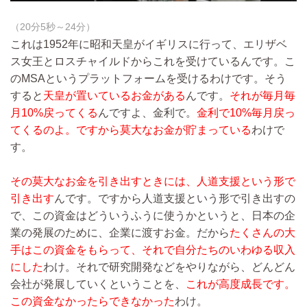
（20分5秒～24分）
これは1952年に昭和天皇がイギリスに行って、エリザベ
ス女王とロスチャイルドからこれを受けているんです。こ
のMSAというプラットフォームを受けるわけです。そう
すると
天皇が置いているお金がある
んです。
それが毎月毎
月10%戻ってくる
んですよ、金利で。
金利で10%毎月戻っ
てくるのよ。ですから莫大なお金が貯まっている
わけで
す。
その莫大なお金を引き出すときには、人道支援という形で
引き出す
んです。ですから人道支援という形で引き出すの
で、この資金はどういうふうに使うかというと、日本の企
業の発展のために、企業に渡すお金。だから
たくさんの大
手はこの資金をもらって、それで自分たちのいわゆる収入
にした
わけ。それで研究開発などをやりながら、どんどん
会社が発展していくということを、
これが高度成長です。
この資金なかったらできなかった
わけ。