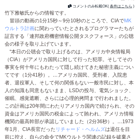
コメントのみ転載OK(
条件はこちら
)
竹下雅敏氏からの情報です。
冒頭の動画の1分15秒～9分10秒のところで、CIAで
MK
ウルトラ計画
に関わっていたとされるプログラマーたちが
証言する「連邦政府機密情報公開タスクフォース」の公聴
会の様子を取り上げています。
“本日の公聴会で取り上げるのは、アメリカ中央情報局
（CIA）がアメリカ国民に対して行った犯罪。そしてその
事実を何十年にもわたって隠し続けてきた秘密主義につい
てです（1分41秒）。…アメリカ国民、受刑者、入院患
者、退役軍人、そして何の関係もない一般市民に対し、本
人の知識も同意もないまま、LSDの投与、電気ショック、
催眠、感覚遮断、さらには心理的拷問まで行われました。
この計画は20年間にわたりアメリカ国内で続けられ、その
資金はアメリカ国民の税金によって賄われ、アメリカ情報
機関の最高幹部が承認していました（2分36秒）。…1973
年1月、CIA長官だった
リチャード・ヘルムズ
は退任を目
前に控え、自らの命令でMKウルトラ関連の記録を破棄さ