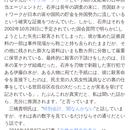
当エージェントだ。石井は長年の調査の末に、売国奴ネッ
トワークが日本の富や国民の貯金を外国勢力に流している
という確実な証拠をつかんでいた。しかし、石井はそれを
2002年10月28日に予定されていた国会質問で明らかにし
ようとした矢先に殺害されてしまった。彼が集めた証拠資
料の一部は事件現場から鞄ごと持ち去られたままだが、そ
の他に残された膨大な資料はいまも数カ所に分散して厳重
に保管されている。最終的に殺害の下請けをしたのは、日
本の某ヤクザ組織だった。石井を刃物で刺殺した実行犯で
ある伊藤白水が、ある人物に宛てた手紙には、彼に殺害命
令を直接下したのは、民主党の人気女性議員などの裏の仕
事をしている世田谷区在住のXだったことが実名を挙げて
記されている」。たぶんこれが真実だと、私は聞いた話か
ら、充分に推測されます。”と言っています。
三橋貴明氏は、“
特別会計、闇なんかない
”と話していま
すが、それは表の数字を見ているだけならその通りだとい
う話です。