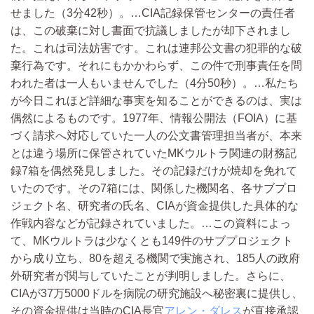
せました（3分42秒）。…CIA記録保管センターの責任者
は、この破棄に対し書面で抗議しましたが却下されまし
た。これは司法妨害です。これは連邦公文書の犯罪的な破
棄行為です。それにもかかわらず、この件で刑事責任を問
われた者は一人もいませんでした（4分50秒）。…私たち
が今日これほど詳細な事実を知ることができるのは、実は
偶然によるものです。1977年、情報公開法（FOIA）に基
づく請求へ対応していた一人の公文書管理担当者が、本来
とは違う場所に保管されていたMKウルトラ関連の財務記
録7箱を偶然発見しました。その記録だけが焼却を免れて
いたのです。その7箱には、関係した機関名、各サブプロ
ジェクト名、研究者の氏名、CIAが資金提供した具体的な
作戦内容などが記録されていました。…この資料によっ
て、MKウルトラは少なくとも149件のサブプロジェクト
から成り立ち、80を超える機関で実施され、185人の政府
外研究者が関与していたことが判明しました。さらに、
CIAが37万5000ドルを病院の研究施設へ秘密裏に提供し、
その資金提供は当時のCIA長官
アレン・ダレス
が直接承認