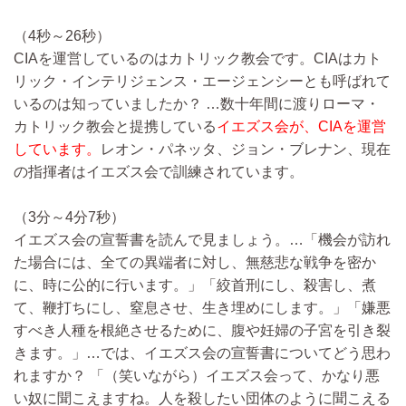
（4秒～26秒）
CIAを運営しているのはカトリック教会です。CIAはカト
リック・インテリジェンス・エージェンシーとも呼ばれて
いるのは知っていましたか？ …数十年間に渡りローマ・
カトリック教会と提携している
イエズス会が、CIAを運営
しています。
レオン・パネッタ、ジョン・ブレナン、現在
の指揮者はイエズス会で訓練されています。
（3分～4分7秒）
イエズス会の宣誓書を読んで見ましょう。…「機会が訪れ
た場合には、全ての異端者に対し、無慈悲な戦争を密か
に、時に公的に行います。」「絞首刑にし、殺害し、煮
て、鞭打ちにし、窒息させ、生き埋めにします。」「嫌悪
すべき人種を根絶させるために、腹や妊婦の子宮を引き裂
きます。」…では、イエズス会の宣誓書についてどう思わ
れますか？ 「（笑いながら）イエズス会って、かなり悪
い奴に聞こえますね。人を殺したい団体のように聞こえる