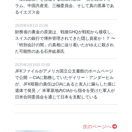
ラム、中国共産党、三極委員会、そして真の黒幕であ
るイエズス会
2025年4月1日 21:00
財務省の裏金の原資は、戦後GHQが戦犯から接収し、
スイスの銀行で簿外管理されてきた隠し資産か！？ 〜
「特別会計の闇」の真相に辿り着いたがゆえに殺され
た可能性のある石井紘基氏
2025年3月19日 22:00
JFKファイルがアメリカ国立公文書館のホームページ
で公開 ～CIAに勤務していたゲイリー・アンダーヒル
が、JFK暗殺の責任はCIAにあると友人に漏らした後に
遺体で発見 ／ 米軍基地内CIAから指令を受けた軍人が
日米合同委員会を通じて日本を支配している
次のページへ