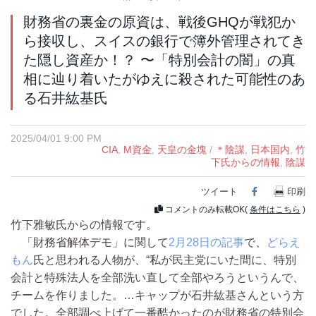
財務省の裏金の原資は、戦後GHQが戦犯か
ら接収し、スイスの銀行で簿外管理されてき
た隠し資産か！？ 〜「特別会計の闇」の真
相に辿り着いたがゆえに殺された可能性のあ
る石井紘基氏
2025/04/01 9:00 PM
CIA
,
M資金
,
天皇の金塊
/
＊陰謀
,
日本国内
,
竹
下氏からの情報
,
陰謀
ツイート
Facebook
印刷
コメントのみ転載OK(
条件はこちら
)
竹下雅敏氏からの情報です。
「財務省解体デモ」に関して
2月28日の記事
で、
どらえ
もん
氏と思われる人物が、“私が民主党にいた間に、特別
会計と特殊法人を全部洗い直して全部やろうというんで、
チームを作りました。…キャップが石井紘基さんという方
でした。全部調べ上げて一番酷かったのが財務省の特別会