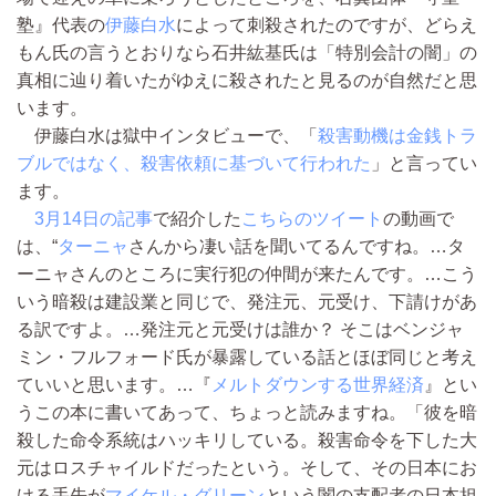
塾』代表の
伊藤白水
によって刺殺されたのですが、どらえ
もん氏の言うとおりなら石井紘基氏は「特別会計の闇」の
真相に辿り着いたがゆえに殺されたと見るのが自然だと思
います。
伊藤白水は獄中インタビューで、「
殺害動機は金銭トラ
ブルではなく、殺害依頼に基づいて行われた
」と言ってい
ます。
3月14日の記事
で紹介した
こちらのツイート
の動画で
は、“
ターニャ
さんから凄い話を聞いてるんですね。…タ
ーニャさんのところに実行犯の仲間が来たんです。…こう
いう暗殺は建設業と同じで、発注元、元受け、下請けがあ
る訳ですよ。…発注元と元受けは誰か？ そこはベンジャ
ミン・フルフォード氏が暴露している話とほぼ同じと考え
ていいと思います。…『
メルトダウンする世界経済
』とい
うこの本に書いてあって、ちょっと読みますね。「彼を暗
殺した命令系統はハッキリしている。殺害命令を下した大
元はロスチャイルドだったという。そして、その日本にお
ける手先が
マイケル・グリーン
という闇の支配者の日本担