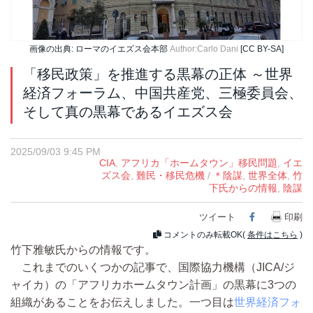
画像の出典: ローマのイエズス会本部
Author:Carlo Dani
[CC BY-SA]
「移民政策」を推進する黒幕の正体 ～世界
経済フォーラム、中国共産党、三極委員会、
そして真の黒幕であるイエズス会
2025/09/03 9:45 PM
CIA
,
アフリカ「ホームタウン」移民問題
,
イエ
ズス会
,
難民・移民危機
/
＊陰謀
,
世界全体
,
竹
下氏からの情報
,
陰謀
ツイート
Facebook
印刷
コメントのみ転載OK(
条件はこちら
)
竹下雅敏氏からの情報です。
これまでのいくつかの記事で、国際協力機構（JICA/ジ
ャイカ）の「アフリカホームタウン計画」の黒幕に3つの
組織があることをお伝えしました。一つ目は
世界経済フォ