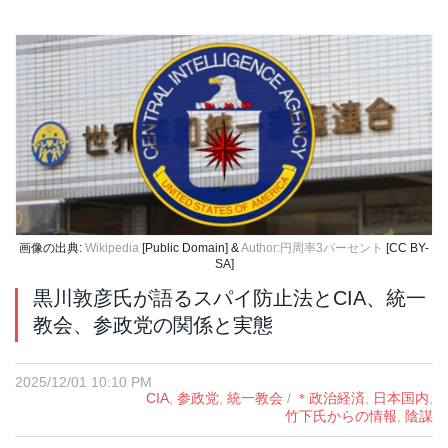
画像の出典:
Wikipedia
[Public Domain] &
Author:円周率3パーセント
[CC BY-
SA]
黒川敦彦氏が語るスパイ防止法とCIA、統一
教会、参政党の関係と実態
2025/12/01 10:10 PM
CIA
,
参政党
,
統一教会
/
＊政治経済
,
日本国内
,
竹下氏からの情報
,
陰謀