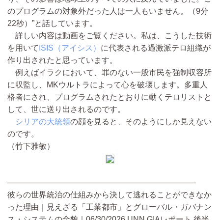
のプログラムの対象外だった人は一人もいません。（9分
22秒）”と話しています。
詳しい内容は動画をご覧ください。私は、こうした技術
を用いて
ISIS（アイシス）
に代表される過激派テロ組織が
作り出されたと思っています。
例えばイラクにおいて、罪のない一般市民を強制収容所
に収監し、MKウルトラによって心を破壊します。多重人
格者にされ、プログラムされたとおりに動くテロリストと
して、世に送り出されるのです。
シリアの大統領
の顔を見ると、そのようにしか見えない
のです。
（竹下雅敏）
————————————————————————
彼らの世界統治の仕組みから決して逃れることができなか
った理由｜見えざる「工業都市」とグローバル・ガバナン
ス・システムの全貌｜06/30/2026 UNN GIAレポート 後半