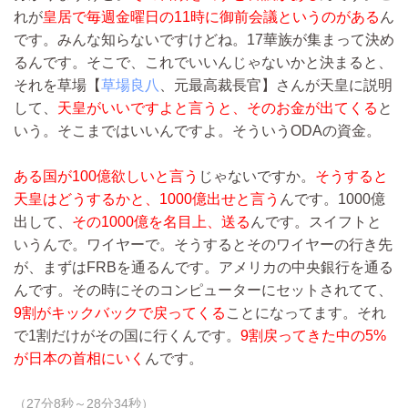
れが
皇居で毎週金曜日の11時に御前会議というのがある
ん
です。みんな知らないですけどね。17華族が集まって決め
るんです。そこで、これでいいんじゃないかと決まると、
それを草場【
草場良八
、元最高裁長官】さんが天皇に説明
して、
天皇がいいですよと言うと、そのお金が出てくる
と
いう。そこまではいいんですよ。そういうODAの資金。
ある国が100億欲しいと言う
じゃないですか。
そうすると
天皇はどうするかと、1000億出せと言う
んです。1000億
出して、
その1000億を名目上、送る
んです。スイフトと
いうんで。ワイヤーで。そうするとそのワイヤーの行き先
が、まずはFRBを通るんです。アメリカの中央銀行を通る
んです。その時にそのコンピューターにセットされてて、
9割がキックバックで戻ってくる
ことになってます。それ
で1割だけがその国に行くんです。
9割戻ってきた中の5%
が日本の首相にいく
んです。
（27分8秒～28分34秒）