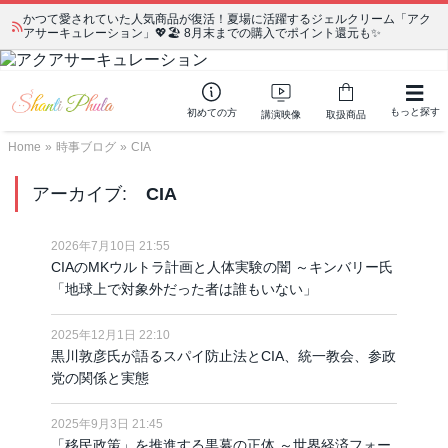
かつて愛されていた人気商品が復活！夏場に活躍するジェルクリーム「アク
宗教学講座 中級コース 第139回 明治以降の日本の闇３ 〜日本の黒幕た
アサーキュレーション」💖🏖️ 8月末までの購入でポイント還元も✨
ちの出自／在日が入り込むヤクザ／朝鮮進駐軍から始まったパチンコ利権
もっと探す
初めての方
講演映像
取扱商品
Home
»
時事ブログ
»
CIA
アーカイブ:
CIA
2026年7月10日 21:55
CIAのMKウルトラ計画と人体実験の闇 ～キンバリー氏
「地球上で対象外だった者は誰もいない」
2025年12月1日 22:10
黒川敦彦氏が語るスパイ防止法とCIA、統一教会、参政
党の関係と実態
2025年9月3日 21:45
「移民政策」を推進する黒幕の正体 ～世界経済フォー