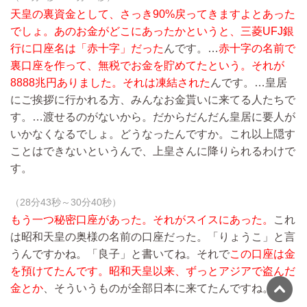
天皇の裏資金として、さっき90%戻ってきますよとあった
でしょ。あのお金がどこにあったかというと、三菱UFJ銀
行に口座名は「赤十字」だった
んです。…
赤十字の名前で
裏口座を作って、無税でお金を貯めてたという。それが
8888兆円ありました。それは凍結された
んです。…皇居
にご挨拶に行かれる方、みんなお金貰いに来てる人たちで
す。…渡せるのがないから。だからだんだん皇居に要人が
いかなくなるでしょ。どうなったんですか。これ以上隠す
ことはできないというんで、上皇さんに降りられるわけで
す。
（28分43秒～30分40秒）
もう一つ秘密口座があった。それがスイスにあった。
これ
は昭和天皇の奥様の名前の口座だった。「りょうこ」と言
うんですかね。「良子」と書いてね。それで
この口座は金
を預けてたんです。昭和天皇以来、ずっとアジアで盗んだ
金とか
、そういうものが全部日本に来てたんですね。