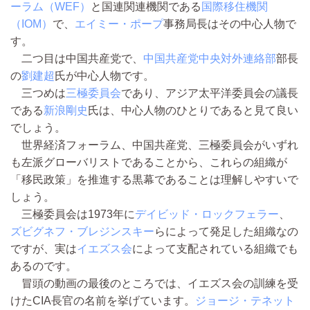
ーラム（WEF）
と国連関連機関である
国際移住機関
（IOM）
で、
エイミー・ポープ
事務局長はその中心人物で
す。
二つ目は中国共産党で、
中国共産党中央対外連絡部
部長
の
劉建超
氏が中心人物です。
三つめは
三極委員会
であり、アジア太平洋委員会の議長
である
新浪剛史
氏は、中心人物のひとりであると見て良い
でしょう。
世界経済フォーラム、中国共産党、三極委員会がいずれ
も左派グローバリストであることから、これらの組織が
「移民政策」を推進する黒幕であることは理解しやすいで
しょう。
三極委員会は1973年に
デイビッド・ロックフェラー
、
ズビグネフ・ブレジンスキー
らによって発足した組織なの
ですが、実は
イエズス会
によって支配されている組織でも
あるのです。
冒頭の動画の最後のところでは、イエズス会の訓練を受
けたCIA長官の名前を挙げています。
ジョージ・テネット