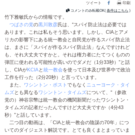
ツイート
Facebook
印刷
コメントのみ転載OK(
条件はこちら
)
竹下雅敏氏からの情報です。
つばさの党
の
黒川敦彦
氏は、“スパイ防止法は必要では
あります。これは私もそう思います。しかし、CIAとアメ
リカの影響下にある統一教会と自民党が作るスパイ防止法
は、まさに「スパイが作るスパイ防止法」なんですけれど
も、それ大丈夫ですかと。それは権力者にたてつくものの
弾圧に使われる可能性が高いのでダメだ（1分33秒）”と話
し、CIAが
KCIA
と
統一教会
を使って日本及び世界中で政治
工作を行った（2分20秒）と言っています。
また、
ワシントン・ポスト
でもなく
ニューヨーク・タイ
ムズ
とも異なる
ワシントン・タイムズ
について、“（参政
党の）神谷宗幣は統一教会の機関新聞だったワシントン・
タイムズの記者だったんですけど大丈夫ですか（4分43
秒）”と話しています。
二つ目の動画は、「CIAと統一教会の陰謀の70年」につ
いてのダイジェスト解説です。とても良くまとまっていま