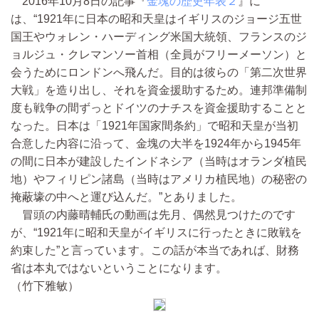
2016年10月8日の記事『
金塊の歴史年表２
』に
は、“1921年に日本の昭和天皇はイギリスのジョージ五世
国王やウォレン・ハーディング米国大統領、フランスのジ
ョルジュ・クレマンソー首相（全員がフリーメーソン）と
会うためにロンドンへ飛んだ。目的は彼らの「第二次世界
大戦」を造り出し、それを資金援助するため。連邦準備制
度も戦争の間ずっとドイツのナチスを資金援助することと
なった。日本は「1921年国家間条約」で昭和天皇が当初
合意した内容に沿って、金塊の大半を1924年から1945年
の間に日本が建設したインドネシア（当時はオランダ植民
地）やフィリピン諸島（当時はアメリカ植民地）の秘密の
掩蔽壕の中へと運び込んだ。”とありました。
冒頭の内藤晴輔氏の動画は先月、偶然見つけたのです
が、“1921年に昭和天皇がイギリスに行ったときに敗戦を
約束した”と言っています。この話が本当であれば、財務
省は本丸ではないということになります。
（竹下雅敏）