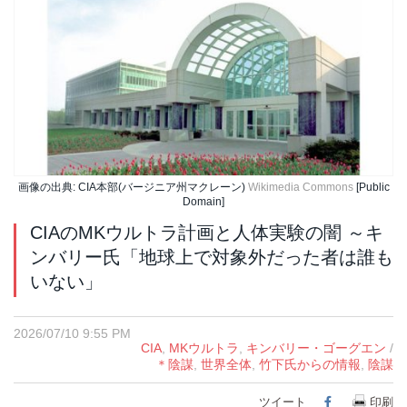
画像の出典: CIA本部(バージニア州マクレーン)
Wikimedia Commons
[Public
Domain]
CIAのMKウルトラ計画と人体実験の闇 ～キ
ンバリー氏「地球上で対象外だった者は誰も
いない」
2026/07/10 9:55 PM
CIA
,
MKウルトラ
,
キンバリー・ゴーグエン
/
＊陰謀
,
世界全体
,
竹下氏からの情報
,
陰謀
ツイート
Facebook
印刷