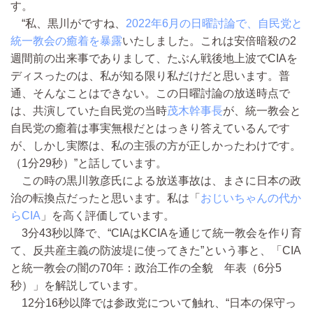
す。
“私、黒川がですね、
2022年6月の日曜討論で、自民党と
統一教会の癒着を暴露
いたしました。これは安倍暗殺の2
週間前の出来事でありまして、たぶん戦後地上波でCIAを
ディスったのは、私が知る限り私だけだと思います。普
通、そんなことはできない。この日曜討論の放送時点で
は、共演していた自民党の当時
茂木幹事長
が、統一教会と
自民党の癒着は事実無根だとはっきり答えているんです
が、しかし実際は、私の主張の方が正しかったわけです。
（1分29秒）”と話しています。
この時の黒川敦彦氏による放送事故は、まさに日本の政
治の転換点だったと思います。私は「
おじいちゃんの代か
らCIA
」を高く評価しています。
3分43秒以降で、“CIAはKCIAを通じて統一教会を作り育
て、反共産主義の防波堤に使ってきた”という事と、「CIA
と統一教会の闇の70年：政治工作の全貌 年表（6分5
秒）」を解説しています。
12分16秒以降では参政党について触れ、“日本の保守っ