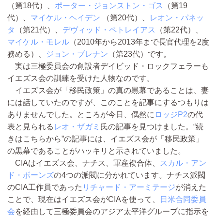
（第18代）、
ポーター・ジョンストン・ゴス
（第19
代）、
マイケル・ヘイデン
（第20代）、
レオン・パネッ
タ
（第21代）、
デヴィッド・ペトレイアス
（第22代）、
マイケル・モレル
（2010年から2013年まで長官代理を2度
務める）、
ジョン・ブレナン
（第23代）です。
実は三極委員会の創設者デイビッド・ロックフェラーも
イエズス会の訓練を受けた人物なのです。
イエズス会が「移民政策」の真の黒幕であることは、妻
には話していたのですが、このことを記事にするつもりは
ありませんでした。ところが今日、偶然に
ロッジP2
の代
表と見られる
レオ・ザガミ
氏の記事を見つけました。“続
きはこちらから”の記事には、イエズス会が「移民政策」
の黒幕であることがハッキリと示されていました。
CIAはイエズス会、ナチス、軍産複合体、
スカル・アン
ド・ボーンズ
の4つの派閥に分かれています。ナチス派閥
のCIA工作員であった
リチャード・アーミテージ
が消えた
ことで、現在はイエズス会がCIAを使って、
日米合同委員
会
を経由して三極委員会のアジア太平洋グループに指示を