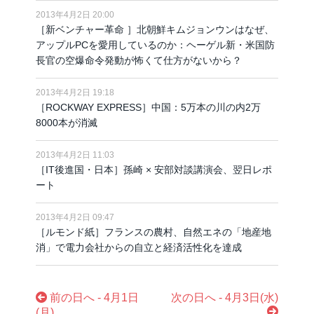
2013年4月2日 20:00
［新ベンチャー革命 ］北朝鮮キムジョンウンはなぜ、
アップルPCを愛用しているのか：ヘーゲル新・米国防
長官の空爆命令発動が怖くて仕方がないから？
2013年4月2日 19:18
［ROCKWAY EXPRESS］中国：5万本の川の内2万
8000本が消滅
2013年4月2日 11:03
［IT後進国・日本］孫崎 × 安部対談講演会、翌日レポ
ート
2013年4月2日 09:47
［ルモンド紙］フランスの農村、自然エネの「地産地
消」で電力会社からの自立と経済活性化を達成
前の日へ - 4月1日
次の日へ - 4月3日(水)
(月)