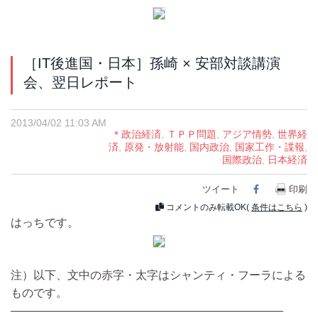
［IT後進国・日本］孫崎 × 安部対談講演
会、翌日レポート
2013/04/02 11:03 AM
＊政治経済
,
ＴＰＰ問題
,
アジア情勢
,
世界経
済
,
原発・放射能
,
国内政治
,
国家工作・諜報
,
国際政治
,
日本経済
ツイート
Facebook
印刷
コメントのみ転載OK(
条件はこちら
)
はっちです。
注）以下、文中の赤字・太字はシャンティ・フーラによる
ものです。
————————————————————————