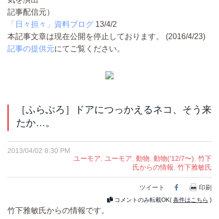
記事配信元）
「日々担々」資料ブログ
13/4/2
本記事文章は現在公開を停止しております。 (2016/4/23)
記事の提供元
にてご覧ください。
［ふらぶろ］ドアにつっかえるネコ、そう来
たか…。
2013/04/02 8:30 PM
ユーモア
,
ユーモア
,
動物
,
動物('12/7〜)
,
竹下
氏からの情報
,
竹下雅敏氏
ツイート
Facebook
印刷
コメントのみ転載OK(
条件はこちら
)
竹下雅敏氏からの情報です。