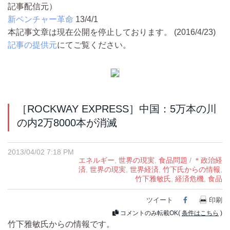
記事配信元）
新ベンチャー革命
13/4/1
本記事文章は現在公開を停止しております。 (2016/4/23)
記事の提供元
にてご覧ください。
［ROCKWAY EXPRESS］中国：5万本の川
の内2万8000本が消滅
2013/04/02 7:18 PM
エネルギー
,
世界の現実
,
食品問題
/
＊政治経
済
,
世界の現実
,
世界経済
,
竹下氏からの情報
,
竹下雅敏氏
,
経済危機
,
食品
ツイート
Facebook
印刷
コメントのみ転載OK(
条件はこちら
)
竹下雅敏氏からの情報です。