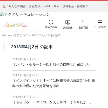
「みんなの備蓄・災害対策」 vol.4 〜断水・燃料不足・停電対策
NEW!
もっと探す
初めての方
講演映像
取扱商品
Home
»
時事ブログ
»
2013年4月02日の記事
2013年4月2日
の記事
2013年4月2日 21:30
［カリン・セルーシー氏］息子の自閉症が完治した
2013年4月2日 21:00
［ゲンダイネット］すべては財務官僚の陰謀(ﾌﾟﾛｯﾄ) 来
年の大増税のため好景気を演出
2013年4月2日 20:30
［ふらぶろ］ドアにつっかえるネコ、そう来たか…。