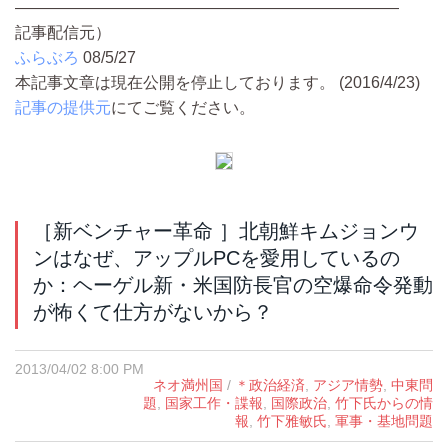
————————————————————————
記事配信元）
ふらぶろ
08/5/27
本記事文章は現在公開を停止しております。 (2016/4/23)
記事の提供元
にてご覧ください。
［新ベンチャー革命 ］北朝鮮キムジョンウ
ンはなぜ、アップルPCを愛用しているの
か：ヘーゲル新・米国防長官の空爆命令発動
が怖くて仕方がないから？
2013/04/02 8:00 PM
ネオ満州国
/
＊政治経済
,
アジア情勢
,
中東問
題
,
国家工作・諜報
,
国際政治
,
竹下氏からの情
報
,
竹下雅敏氏
,
軍事・基地問題