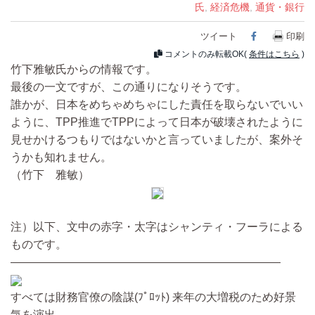
氏
,
経済危機
,
通貨・銀行
ツイート
Facebook
印刷
コメントのみ転載OK(
条件はこちら
)
竹下雅敏氏からの情報です。
最後の一文ですが、この通りになりそうです。
誰かが、日本をめちゃめちゃにした責任を取らないでいい
ように、TPP推進でTPPによって日本が破壊されたように
見せかけるつもりではないかと言っていましたが、案外そ
うかも知れません。
（竹下 雅敏）
注）以下、文中の赤字・太字はシャンティ・フーラによる
ものです。
————————————————————————
すべては財務官僚の陰謀(ﾌﾟﾛｯﾄ) 来年の大増税のため好景
気を演出