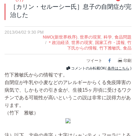
［カリン・セルーシー氏］息子の自閉症が完
治した
2013/04/02 9:30 PM
NWO(新世界秩序)
,
世界の現実
,
科学
,
食品問題
/
＊政治経済
,
世界の現実
,
国家工作・諜報
,
竹
下氏からの情報
,
竹下雅敏氏
,
食品
ツイート
Facebook
印刷
コメントのみ転載OK(
条件はこちら
)
竹下雅敏氏からの情報です。
自閉症が牛乳や小麦などのアレルギーからくる免疫障害の
病気で、しかもその引き金が、生後15ヶ月頃に受けるワク
チンである可能性が高いというこの説は非常に説得力があ
ります。
（竹下 雅敏）
注）以下、文中の赤字・太字はシャンティ・フーラによる