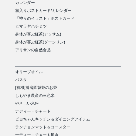
カレンダー
額入りポストカード/カレンダー
「神々のイラスト」ポストカード
ヒマラヤハチミツ
身体が喜ぶ紅茶(アッサム)
身体が喜ぶ紅茶(ダージリン)
アリサンの自然食品
オリーブオイル
パスタ
[有機]播磨園製茶のお茶
しもやま農産の三色米
やさしい米粉
ナディー・チャート
ピヨちゃんキッチン＆ダイニングアイテム
ランチョンマット＆コースター
ナディー・チャート風水