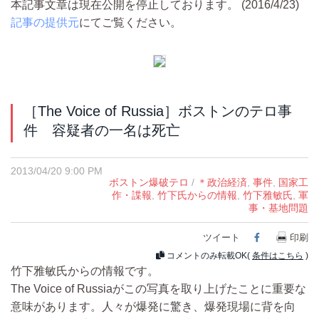
本記事文章は現在公開を停止しております。 (2016/4/23)
記事の提供元
にてご覧ください。
［The Voice of Russia］ボストンのテロ事
件 容疑者の一名は死亡
2013/04/20 9:00 PM
ボストン爆破テロ
/
＊政治経済
,
事件
,
国家工
作・諜報
,
竹下氏からの情報
,
竹下雅敏氏
,
軍
事・基地問題
ツイート
Facebook
印刷
コメントのみ転載OK(
条件はこちら
)
竹下雅敏氏からの情報です。
The Voice of Russiaがこの写真を取り上げたことに重要な
意味があります。人々が爆発に驚き、爆発現場に背を向