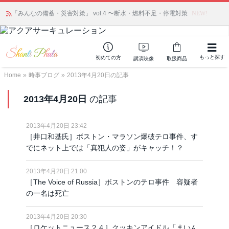
「みんなの備蓄・災害対策」 vol.4 〜断水・燃料不足・停電対策
NEW!
もっと探す
初めての方
講演映像
取扱商品
Home
»
時事ブログ
»
2013年4月20日の記事
2013年4月20日
の記事
2013年4月20日 23:42
［井口和基氏］ボストン・マラソン爆破テロ事件、す
でにネット上では「真犯人の姿」がキャッチ！？
2013年4月20日 21:00
［The Voice of Russia］ボストンのテロ事件 容疑者
の一名は死亡
2013年4月20日 20:30
［ロケットニュース２４］クッキンアイドル「まいん