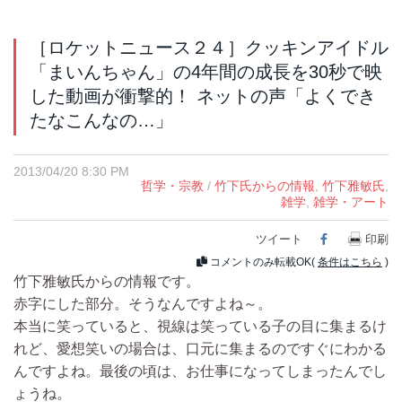
［ロケットニュース２４］クッキンアイドル
「まいんちゃん」の4年間の成長を30秒で映
した動画が衝撃的！ ネットの声「よくでき
たなこんなの…」
2013/04/20 8:30 PM
哲学・宗教
/
竹下氏からの情報
,
竹下雅敏氏
,
雑学
,
雑学・アート
ツイート
Facebook
印刷
コメントのみ転載OK(
条件はこちら
)
竹下雅敏氏からの情報です。
赤字にした部分。そうなんですよね～。
本当に笑っていると、視線は笑っている子の目に集まるけ
れど、愛想笑いの場合は、口元に集まるのですぐにわかる
んですよね。最後の頃は、お仕事になってしまったんでし
ょうね。