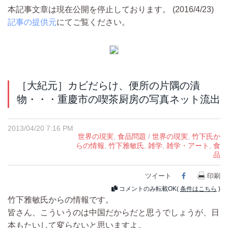
本記事文章は現在公開を停止しております。 (2016/4/23)
記事の提供元
にてご覧ください。
［大紀元］カビだらけ、便所の片隅の漬
物・・・重慶市の喫茶厨房の写真ネット流出
2013/04/20 7:16 PM
世界の現実
,
食品問題
/
世界の現実
,
竹下氏か
らの情報
,
竹下雅敏氏
,
雑学
,
雑学・アート
,
食
品
ツイート
Facebook
印刷
コメントのみ転載OK(
条件はこちら
)
竹下雅敏氏からの情報です。
皆さん、こういうのは中国だからだと思うでしょうが、日
本もたいして変らないと思いますよ。