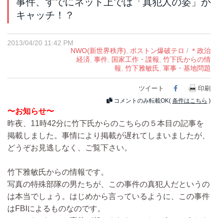
事件、すでにネット上では「真犯人の姿」が
キャッチ！？
2013/04/20 11:42 PM
NWO(新世界秩序)
,
ボストン爆破テロ
/
＊政治
経済
,
事件
,
国家工作・諜報
,
竹下氏からの情
報
,
竹下雅敏氏
,
軍事・基地問題
ツイート
Facebook
印刷
コメントのみ転載OK(
条件はこちら
)
〜お知らせ〜
昨夜、11時42分に竹下氏からのこちらの５本目の記事を
掲載しました。事情により掲載が遅れてしまいましたが、
どうぞお見逃しなく、ご覧下さい。
竹下雅敏氏からの情報です。
写真の特殊部隊の男たちが、この事件の真犯人だというの
は本当でしょう。はじめから言っているように、この事件
はFBIによるものなのです。