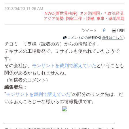
2013/04/20 11:26 AM
NWO(新世界秩序)
,
ネオ満州国
/
＊政治経済
,
アジア情勢
,
国家工作・諜報
,
軍事・基地問題
ツイート
Facebook
印刷
コメントのみ転載OK(
条件はこちら
)
チヨミ リヲ様（読者の方）からの情報です。
テキサスの工場爆発で、ミサイルも使われていたようで
す。
その会社は、
モンサントを裁判で訴えていた
ということも
関係があるかもしれませんね。
（寄稿者のコメント）
編集者注：
"
モンサントを裁判で訴えていた
"の部分のリンク先は、だ
いふぁんころじーな様からの情報提供です。
————————————————————————