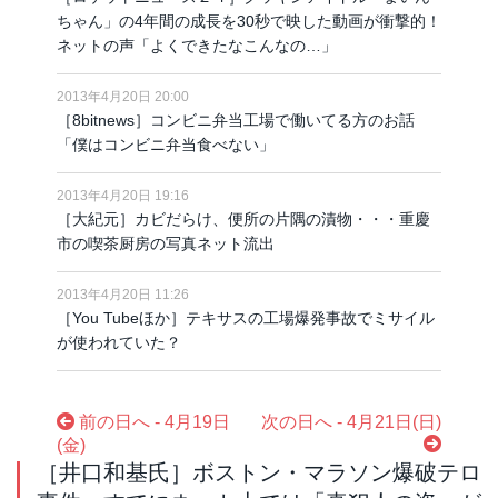
ちゃん」の4年間の成長を30秒で映した動画が衝撃的！
ネットの声「よくできたなこんなの…」
2013年4月20日 20:00
［8bitnews］コンビニ弁当工場で働いてる方のお話
「僕はコンビニ弁当食べない」
2013年4月20日 19:16
［大紀元］カビだらけ、便所の片隅の漬物・・・重慶
市の喫茶厨房の写真ネット流出
2013年4月20日 11:26
［You Tubeほか］テキサスの工場爆発事故でミサイル
が使われていた？
前の日へ - 4月19日
次の日へ - 4月21日(日)
(金)
［井口和基氏］ボストン・マラソン爆破テロ