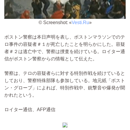
© Screenshot: «
Vesti.Ru
»
ボストン警察は本日声明を表し、ボストンマラソンでのテ
ロ事件の容疑者＃１が死亡したことを明らかにした。容疑
者＃２は逃亡中で、警察は捜査を続けている。ロイター通
信がボストン警察からの情報として伝えた。
警察は、テロの容疑者らに対する特別作戦を続けていると
しており、警察特殊部隊も参加している。地元紙「ボスト
ン・グローブ」によれば、特別作戦中、銃撃音や爆発が聞
かれたという。
ロイター通信、AFP通信