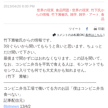
2013/04/20 8:00 PM
世界の現実
,
食品問題
/
世界の現実
,
竹下氏か
らの情報
,
竹下雅敏氏
,
雑学
,
雑学・アート
,
食
品
ツイート
Facebook
印刷
コメントのみ転載OK(
条件はこちら
)
竹下雅敏氏からの情報です。
3分ぐらいから聞いてもらうと良いと思います。ちょっと
だけ聞いて下さい。
最後まで聞かずにはおれなくなります。この話を聞いて、
なお、コンビニ弁当を平気で食える人は、モンサントでも
セシウム入りでも何でも大丈夫かも知れません。
（竹下 雅敏）
————————————————————————
コンビニ弁当工場で働いてる方のお話「僕はコンビニ弁当
食べない」
記事配信元）
8bitnews
13/4/2