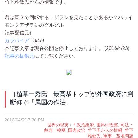
竹下雅敏氏からの情報です。
————————————————————————
君は直立で回転するアザラシを見たことがあるか？ハワイ
モンクアザラシのグルグル
記事配信元）
カラパイア
13/4/9
本記事文章は現在公開を停止しております。 (2016/4/23)
記事の提供元
にてご覧ください。
［植草一秀氏］最高裁トップが外国政府に判
断仰ぐ「属国の作法」
2013/04/09 7:30 PM
世界の現実
/
＊政治経済
,
世界の現実
,
司法・
裁判・検察
,
国内政治
,
竹下氏からの情報
,
竹下
雅敏氏
,
軍事・基地問題