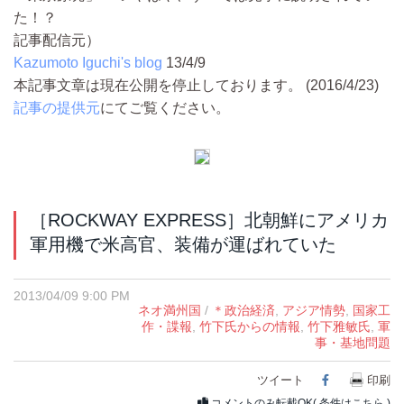
た！？
記事配信元）
Kazumoto Iguchi's blog
13/4/9
本記事文章は現在公開を停止しております。 (2016/4/23)
記事の提供元
にてご覧ください。
［ROCKWAY EXPRESS］北朝鮮にアメリカ
軍用機で米高官、装備が運ばれていた
2013/04/09 9:00 PM
ネオ満州国
/
＊政治経済
,
アジア情勢
,
国家工
作・諜報
,
竹下氏からの情報
,
竹下雅敏氏
,
軍
事・基地問題
ツイート
Facebook
印刷
コメントのみ転載OK(
条件はこちら
)