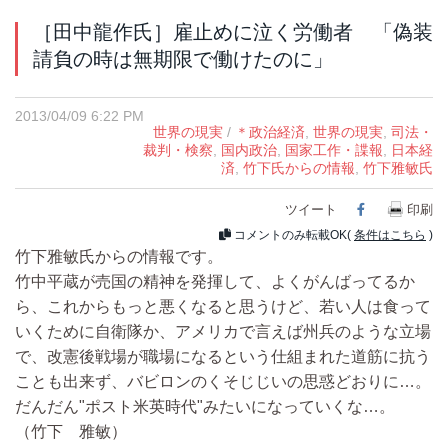
［田中龍作氏］雇止めに泣く労働者 「偽装
請負の時は無期限で働けたのに」
2013/04/09 6:22 PM
世界の現実
/
＊政治経済
,
世界の現実
,
司法・
裁判・検察
,
国内政治
,
国家工作・諜報
,
日本経
済
,
竹下氏からの情報
,
竹下雅敏氏
ツイート
Facebook
印刷
コメントのみ転載OK(
条件はこちら
)
竹下雅敏氏からの情報です。
竹中平蔵が売国の精神を発揮して、よくがんばってるか
ら、これからもっと悪くなると思うけど、若い人は食って
いくために自衛隊か、アメリカで言えば州兵のような立場
で、改憲後戦場が職場になるという仕組まれた道筋に抗う
ことも出来ず、バビロンのくそじじいの思惑どおりに…。
だんだん"ポスト米英時代"みたいになっていくな…。
（竹下 雅敏）