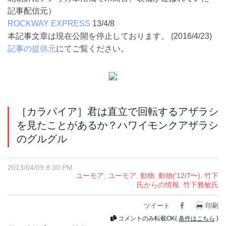
記事配信元）
ROCKWAY EXPRESS
13/4/8
本記事文章は現在公開を停止しております。 (2016/4/23)
記事の提供元
にてご覧ください。
［カラパイア］君は直立で回転するアザラシ
を見たことがあるか？ハワイモンクアザラシ
のグルグル
2013/04/09 8:30 PM
ユーモア
,
ユーモア
,
動物
,
動物('12/7〜)
,
竹下
氏からの情報
,
竹下雅敏氏
ツイート
Facebook
印刷
コメントのみ転載OK(
条件はこちら
)