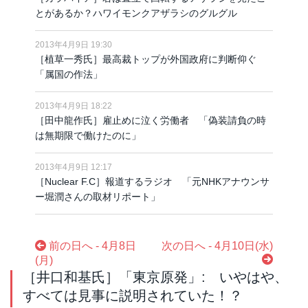
とがあるか？ハワイモンクアザラシのグルグル
2013年4月9日 19:30
［植草一秀氏］最高裁トップが外国政府に判断仰ぐ
「属国の作法」
2013年4月9日 18:22
［田中龍作氏］雇止めに泣く労働者 「偽装請負の時
は無期限で働けたのに」
2013年4月9日 12:17
［Nuclear F.C］報道するラジオ 「元NHKアナウンサ
ー堀潤さんの取材リポート」
前の日へ - 4月8日
次の日へ - 4月10日(水)
(月)
［井口和基氏］「東京原発」: いやはや、
すべては見事に説明されていた！？