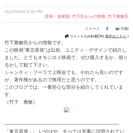
2013/04/09 9:30 PM
原発・放射能
,
竹下氏からの情報
,
竹下雅敏氏
ツイート
Facebook
印刷
コメントのみ転載OK(
条件はこちら
)
竹下雅敏氏からの情報です。
この映画"東京原発"は以前、ユニティ・デザインで紹介し
ました。とてもオモシロイ映画で、ぜひ購入するか、借り
るかして観て下さい。
シャンティ・フーラで上映会でも、やれたら良いのです
が、著作権があるので無理だと思うのです。
このブログでは、一番肝心な部分を紹介してくれていま
す。
（竹下 雅敏）
————————————————————————
「東京原発」: いやはや、すべては見事に説明されてい