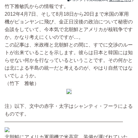
竹下雅敏氏からの情報です。
2012年4月7日、そして8月18日から20日まで米国の軍用
機がピョンヤンに飛び、金正日没後の政治について秘密の
会談をしていて、今本気で北朝鮮とアメリカが核戦争です
か。かなり考えにくいのですが…。
この記事は、米政権と北朝鮮との間に、すでに交渉のルー
トが出来ていることを示します。彼らは日本と韓国には知
らせない何かを行なっているということです。その何かと
は北による半島の統一だと考えるのが、やはり自然ではな
いでしょうか。
（竹下 雅敏）
注）以下、文中の赤字・太字はシャンティ・フーラによる
ものです。
————————————————————————
北朝鮮にアメリカ軍用機で米高官、装備が運ばれていた