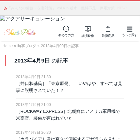
「みんなの備蓄・災害対策」 vol.4 〜断水・燃料不足・停電対策
NEW!
もっと探す
初めての方
講演映像
取扱商品
Home
»
時事ブログ
»
2013年4月09日の記事
2013年4月9日
の記事
2013年4月9日 21:30
［井口和基氏］「東京原発」: いやはや、すべては見
事に説明されていた！？
2013年4月9日 21:00
［ROCKWAY EXPRESS］北朝鮮にアメリカ軍用機で
米高官、装備が運ばれていた
2013年4月9日 20:30
［カラパイア］君は直立で回転するアザラシを見たこ