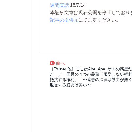
週間実話
15/7/14
本記事文章は現在公開を停止しております。 
記事の提供元
にてご覧ください。
前へ
［Twitter 他］ここはAbe=Ape=サルの惑星
た ／ 国民の４つの義務「服従しない権
抵抗する権利」 〜違憲の法律は効力が無
服従する必要は無い〜