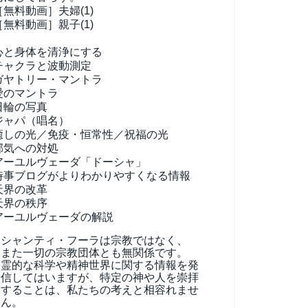
［無料動画］夫婦(1)
［無料動画］親子(1)
心と身体を清浄にする
チャクラと波動測定
ガヤトリー・マントラ
愛のマントラ
日輪の写真
ジャパ（唱名）
癒しの光／免疫・恒常性／祝福の光
邪気への対処
アーユルヴェーダ
「ドーシャ」
時事ブログがよりわかりやすくなる情報
天界の改革
天界の秩序
アーユルヴェーダの解説
シャンティ・フーラは宗教ではなく、
また一切の宗教団体とも無関係です。
霊的な科学や精神世界に関する情報を発
信してはいますが、特定の神や人を崇拝
することは、私たちの考えと相容れませ
ん。