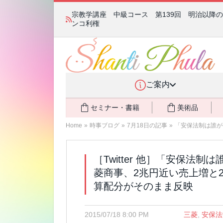
宗教学講座 中級コース 第139回 明治以降
ンコ利権
ご案内
セミナー・書籍
美術品
Home
»
時事ブログ
»
7月18日の記事
»
「安保法制は誰が
［Twitter 他］「安保法
菱商事、2兆円近い売上増と
算配分がそのまま反映
2015/07/18 8:00 PM
三菱
,
安保法