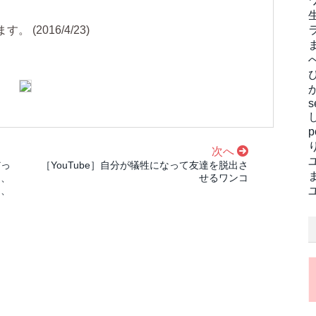
(2016/4/23)
s
次へ
だっ
［YouTube］自分が犠牲になって友達を脱出さ
利、
せるワンコ
く、