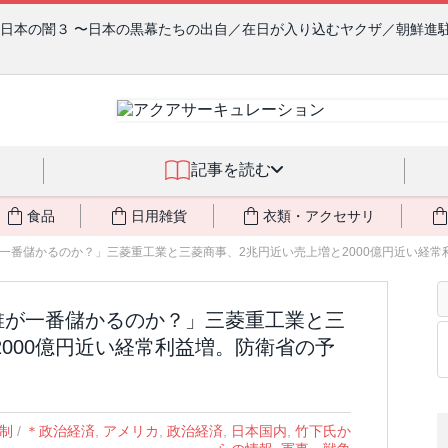
の日本の闇３ 〜日本の黒幕たちの出自／在日が入り込むヤクザ／朝鮮進
記事を読む
食品
日用雑貨
衣類・アクセサリ
一番儲かるのか？」三菱重工業と三菱商事、2兆円近い売上増と2000億円近い経常利益
制は誰が一番儲かるのか？」三菱重工業と三
2000億円近い経常利益増。防衛省の予
制
/
＊政治経済
,
アメリカ
,
政治経済
,
日本国内
,
竹下氏か