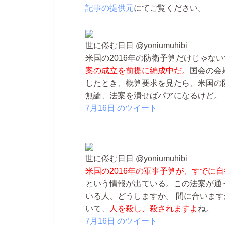
記事の提供元
にてご覧ください。
世に倦む日日 ‏@yoniumuhibi
米国の2016年の防衛予算だけじゃな
案の成立を前提に編成中だ。
国会の会
したとき、概算要求を見たら、米国の
無論、法案を潰せばパアになるけど。
7月16日 のツイート
世に倦む日日 ‏@yoniumuhibi
米国の2016年の軍事予算が、すでに
という情報が出ている。この法案が通
いる人、どうしますか。 間に合います
いて、
人を殺し、殺されますよ
ね。
7月16日 のツイート