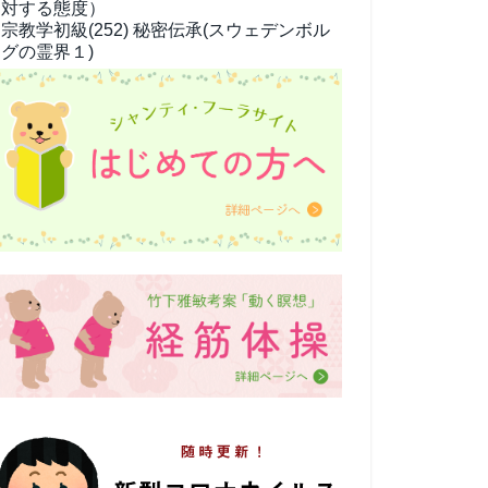
対する態度）
宗教学
初級(252) 秘密伝承(スウェデンボル
グの霊界１)