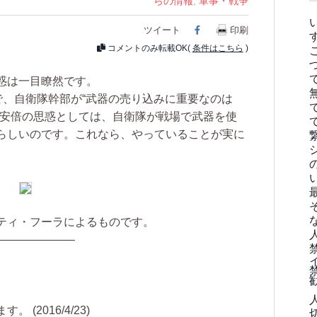
らの情報
,
軍事・戦争
ツイート
Facebook
印刷
コメントのみ転載OK(
条件はこちら
)
惑は一目瞭然です。
で、自衛隊幹部が“武器の売り込みに重要なのは
ら安倍の思惑としては、自衛隊が戦場で武器を使
らしいのです。これなら、やっていることが実に
ティ・フーラによるものです。
———————
(2016/4/23)