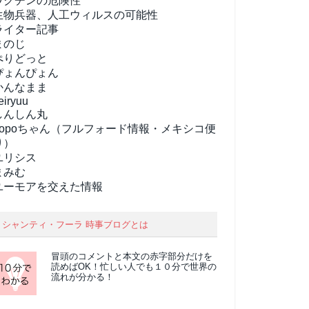
ワクチンの危険性
生物兵器、人工ウィルスの可能性
ライター記事
まのじ
ぺりどっと
ぴょんぴょん
かんなまま
eiryuu
しんしん丸
popoちゃん（フルフォード情報・メキシコ便
り）
ユリシス
まみむ
ユーモアを交えた情報
シャンティ・フーラ 時事ブログとは
冒頭のコメントと本文の
赤字部分
だけを
読めばOK！忙しい人でも１０分で世界の
流れが分かる！