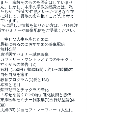
また、宗教そのものを否定はしていませ
ん。しかし、本来の宗教的感覚とは、私
たちが、“宇宙や自然といった大きな存在
に対して、畏敬の念を抱くこと”だと考え
ています。
さらに詳しい情報を知りたい方は、ぜひ
東洋
医学セミナー
や
映像配信
をご受講ください。
［幸せな人生を歩むために］
最初に観るのにおすすめの映像配信
無料公開
東洋医学セミナー試聴映像
ガヤトリー・マントラと７つのチャクラ
神々からの警告（2）
有料（550円）
収録時間：約1〜2時間/本
自分自身を癒す
教育プログラム(1)
愛と野心
幸福と徳目
禁戒勧戒とチャクラの浄化
「幸せを開く7つの扉」進化段階と憑依
東洋医学セミナー雑談集(1)
五行類型論(体
癖)
夫婦(63)
ジョセフ・マーフィー（人生に