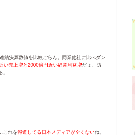
年の連結決算数値を比較ごらん。同業他社に比べダン
近い売上増と2000億円近い経常利益増
だょ。防
る。
…これを
報道してる日本メディアが全くない
ね。