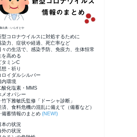
像出典：いらすとや
新型コロナウイルスに対処するために
感染力、症状や経過、死亡率など
日々の生活で、感染予防、免疫力、生体恒常
性を高める
ビタミンC
瞑想・祈り
コロイダルシルバー
腸内環境
二酸化塩素・MMS
ホメオパシー
▶竹下雅敏氏監修「ドーシャ診断」
経済、食料危機の混乱に備えて（備蓄など）
▶備蓄情報のまとめ
(NEW!)
日本の状況
海外の状況