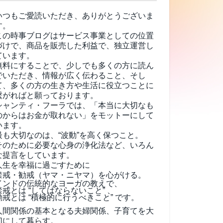
いつもご愛読いただき、ありがとうございま
す。
この時事ブログはサービス事業としての位置
づけで、商品を販売した利益で、独立運営し
ています。
無料にすることで、少しでも多くの方に読ん
でいただき、情報が広く伝わること、そし
て、
多くの方の生き方や生活に役立つことに
繋がればと願っております。
シャンティ・フーラでは、「本当に大切なも
のからはお金が取れない」をモットーにして
います。
最も大切なのは、“波動”を高く保つこと。
そのために必要な心身の浄化法など、いろん
な提言をしています。
人生を幸福に過ごすために
禁戒・勧戒（ヤマ・ニヤマ）を心がける。
インドの伝統的なヨーガの教えで、
禁戒とは “してはならないこと” 、
勧戒とは “積極的に行うべきこと” です。
人間関係の基本となる夫婦関係、子育てを大
切にして暮らす。