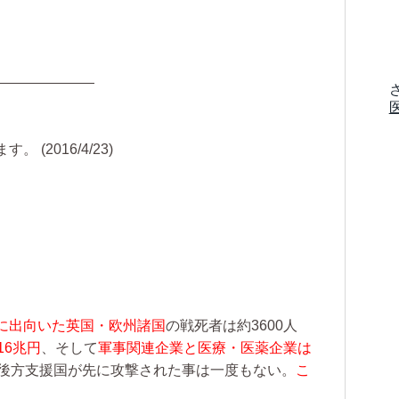
———————
(2016/4/23)
に出向いた英国・欧州諸国
の戦死者は約3600人
16兆円
、そして
軍事関連企業と医療・医薬企業は
後方支援国が先に攻撃された事は一度もない。
こ