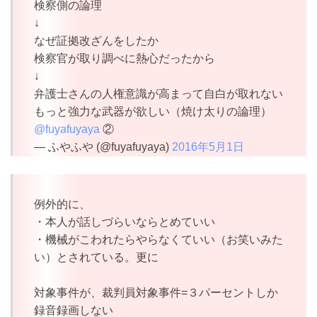
検察側の論理
↓
なぜ証拠改ざんをしたか
検察官が取り調べに熱心だったから
↓
弁護士さんの人権意識が高まって自白が取れない
もっと強力な武器が欲しい（焼け太りの論理）
@fuyafuyaya
②
— ふやふや (@fuyafuyaya)
2016年5月1日
例外的に、
・本人が話しづらいならとめていい
・機械がこわれたらやらなくていい（お笑いみた
い）とされている。更に
対象事件が、裁判員対象事件=３パーセントしか
録音録画しない