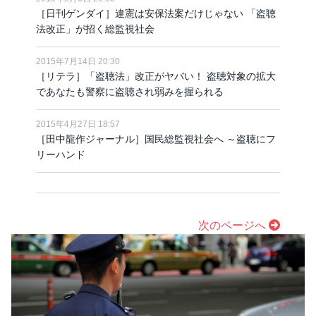
［日刊ゲンダイ］違憲は安保法案だけじゃない 「盗聴
法改正」が招く総監視社会
2015年7月14日 20:30
［リテラ］「盗聴法」改正がヤバい！ 盗聴対象の拡大
であなたも警察に盗聴され弱みを握られる
2015年4月27日 18:57
［田中龍作ジャーナル］国民総監視社会へ ～盗聴にフ
リーハンド
次のページへ