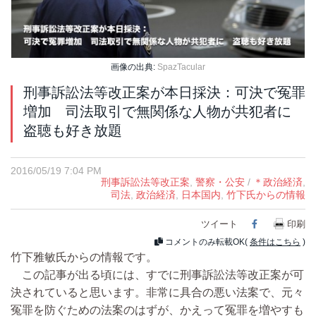
画像の出典:
SpazTacular
刑事訴訟法等改正案が本日採決：可決で冤罪
増加 司法取引で無関係な人物が共犯者に
盗聴も好き放題
2016/05/19 7:04 PM
刑事訴訟法等改正案
,
警察・公安
/
＊政治経済
,
司法
,
政治経済
,
日本国内
,
竹下氏からの情報
ツイート
Facebook
印刷
コメントのみ転載OK(
条件はこちら
)
竹下雅敏氏からの情報です。
この記事が出る頃には、すでに刑事訴訟法等改正案が可
決されていると思います。非常に具合の悪い法案で、元々
冤罪を防ぐための法案のはずが、かえって冤罪を増やすも