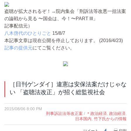
盗聴が拡大されるぞ！→院内集会「刑訴法等改悪一括法案
の論戦から見る 〜国会は、今！〜PART III」
記事配信元）
八木啓代のひとりごと
15/8/7
本記事文章は現在公開を停止しております。 (2016/4/23)
記事の提供元
にてご覧ください。
［日刊ゲンダイ］違憲は安保法案だけじゃな
い 「盗聴法改正」が招く総監視社会
2015/08/06 8:00 PM
刑事訴訟法等改正案
/
＊政治経済
,
政治経済
,
日本国内
,
竹下氏からの情報
ツイート
Facebook
印刷