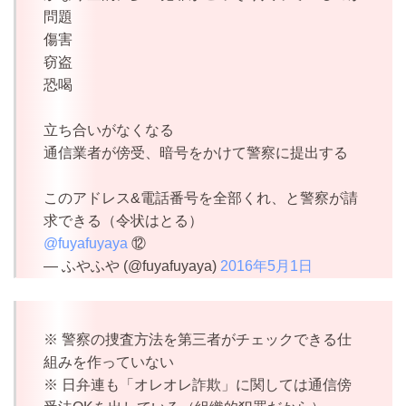
問題
傷害
窃盗
恐喝
立ち合いがなくなる
通信業者が傍受、暗号をかけて警察に提出する
このアドレス&電話番号を全部くれ、と警察が請
求できる（令状はとる）
@fuyafuyaya
⑫
— ふやふや (@fuyafuyaya)
2016年5月1日
※ 警察の捜査方法を第三者がチェックできる仕
組みを作っていない
※ 日弁連も「オレオレ詐欺」に関しては通信傍