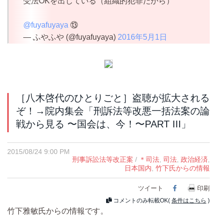
受法OKを出している（組織的犯罪だから）
@fuyafuyaya
⑬
— ふやふや (@fuyafuyaya)
2016年5月1日
［八木啓代のひとりごと］盗聴が拡大される
ぞ！→院内集会「刑訴法等改悪一括法案の論
戦から見る 〜国会は、今！〜PART III」
2015/08/24 9:00 PM
刑事訴訟法等改正案
/
＊司法
,
司法
,
政治経済
,
日本国内
,
竹下氏からの情報
ツイート
Facebook
印刷
コメントのみ転載OK(
条件はこちら
)
竹下雅敏氏からの情報です。