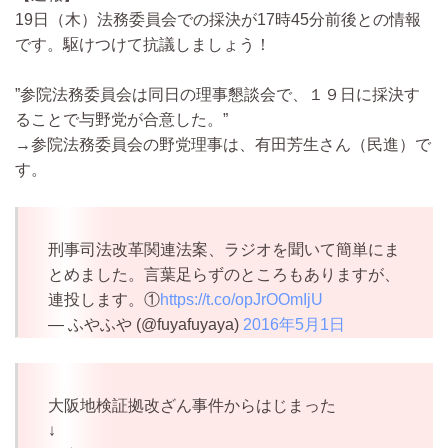
19日（木）法務委員会での採決が17時45分前後との情報
です。駆けつけて抗議しましょう！
”参院法務委員会は同日の理事懇談会で、１９日に採決す
ることで与野党が合意した。”
→参院法務委員会の野党理事は、有田芳生さん（民進）で
す。
刑事司法改革関連法案、ラジオを聞いて簡単にま
とめました。言葉足らずのところもありますが、
連投します。①
https://t.co/opJrOOmIjU
— ふやふや (@fuyafuyaya)
2016年5月1日
大阪地検証拠改ざん事件からはじまった
↓