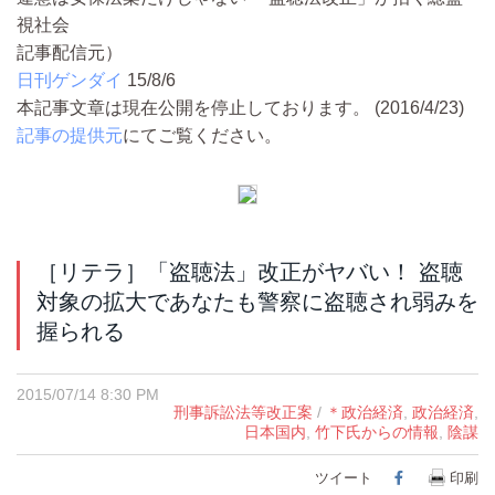
視社会
記事配信元）
日刊ゲンダイ
15/8/6
本記事文章は現在公開を停止しております。 (2016/4/23)
記事の提供元
にてご覧ください。
［リテラ］「盗聴法」改正がヤバい！ 盗聴
対象の拡大であなたも警察に盗聴され弱みを
握られる
2015/07/14 8:30 PM
刑事訴訟法等改正案
/
＊政治経済
,
政治経済
,
日本国内
,
竹下氏からの情報
,
陰謀
ツイート
Facebook
印刷