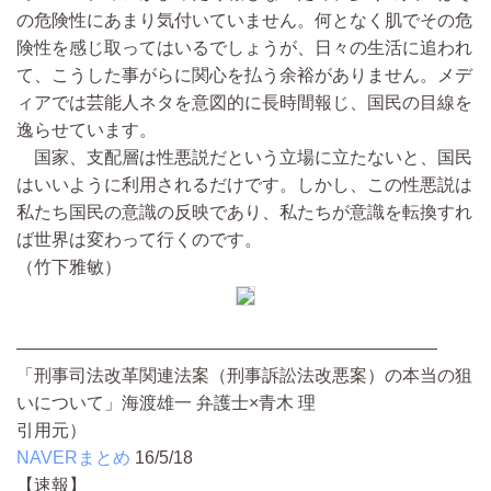
の危険性にあまり気付いていません。何となく肌でその危
険性を感じ取ってはいるでしょうが、日々の生活に追われ
て、こうした事がらに関心を払う余裕がありません。メデ
ィアでは芸能人ネタを意図的に長時間報じ、国民の目線を
逸らせています。
国家、支配層は性悪説だという立場に立たないと、国民
はいいように利用されるだけです。しかし、この性悪説は
私たち国民の意識の反映であり、私たちが意識を転換すれ
ば世界は変わって行くのです。
（竹下雅敏）
――――――――――――――――――――――――
「刑事司法改革関連法案（刑事訴訟法改悪案）の本当の狙
いについて」海渡雄一 弁護士×青木 理
引用元）
NAVERまとめ
16/5/18
【速報】