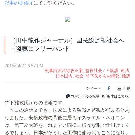
記事の提供元
にてご覧ください。
［田中龍作ジャーナル］国民総監視社会へ
～盗聴にフリーハンド
2015/04/27 6:57 PM
刑事訴訟法等改正案
,
監視社会
/
＊陰謀
,
司法
,
日本国内
,
社会
,
竹下氏からの情報
,
陰謀
ツイート
Facebook
印刷
コメントのみ転載OK(
条件はこちら
)
竹下雅敏氏からの情報です。
昨日の通信文でも、国家による独裁と監視が強まるとあ
りました。安倍政権の背後に居るイスラエル・ネオコン
は、第三次大戦をこれまでと同様、様々な形で仕掛けてく
るでしょう。日本がそうした工作に使われることになり、