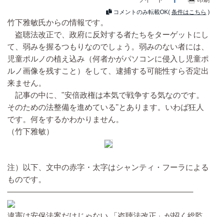
コメントのみ転載OK(
条件はこちら
)
竹下雅敏氏からの情報です。
盗聴法改正で、政府に反対する者たちをターゲットにし
て、弱みを握るつもりなのでしょう。弱みのない者には、
児童ポルノの植え込み（何者かがパソコンに侵入し児童ポ
ルノ画像を残すこと）をして、逮捕する可能性すら否定出
来ません。
記事の中に、"安倍政権は本気で戦争する気なのです。
そのための法整備を進めている"とあります。いわば狂人
です。何をするかわかりません。
（竹下雅敏）
注）以下、文中の赤字・太字はシャンティ・フーラによる
ものです。
――――――――――――――――――――――――
違憲は安保法案だけじゃない 「盗聴法改正」が招く総監