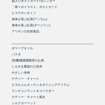
額入りポストカード/カレンダー
「神々のイラスト」ポストカード
ヒマラヤハチミツ
身体が喜ぶ紅茶(アッサム)
身体が喜ぶ紅茶(ダージリン)
アリサンの自然食品
オリーブオイル
パスタ
[有機]播磨園製茶のお茶
しもやま農産の三色米
やさしい米粉
ナディー・チャート
ピヨちゃんキッチン＆ダイニングアイテム
ランチョンマット＆コースター
ナディー・チャート風水
シルクカーペット