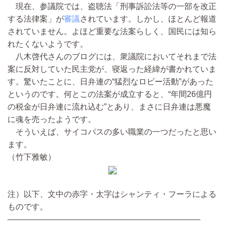
現在、参議院では、盗聴法「刑事訴訟法等の一部を改正
する法律案」が
審議
されています。しかし、ほとんど報道
されていません。よほど重要な法案らしく、国民には知ら
れたくないようです。
八木啓代さんのブログには、衆議院においてそれまで法
案に反対していた民主党が、寝返った経緯が書かれていま
す。驚いたことに、日弁連の“猛烈なロビー活動”があった
というのです。何とこの法案が成立すると、“年間26億円
の税金が日弁連に流れ込む”とあり、まさに日弁連は悪魔
に魂を売ったようです。
そういえば、サイコパスの多い職業の一つだったと思い
ます。
（竹下雅敏）
注）以下、文中の赤字・太字はシャンティ・フーラによる
ものです。
――――――――――――――――――――――――