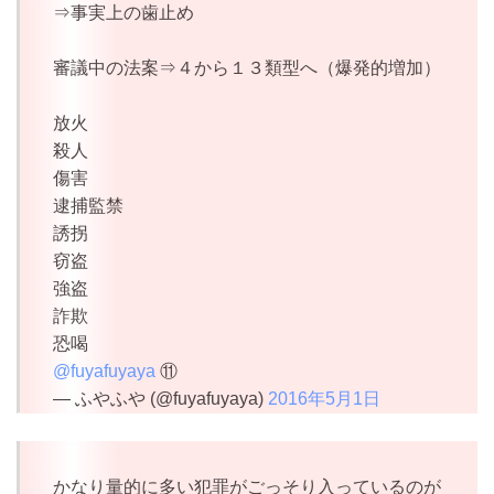
⇒事実上の歯止め
審議中の法案⇒４から１３類型へ（爆発的増加）
放火
殺人
傷害
逮捕監禁
誘拐
窃盗
強盗
詐欺
恐喝
@fuyafuyaya
⑪
— ふやふや (@fuyafuyaya)
2016年5月1日
かなり量的に多い犯罪がごっそり入っているのが