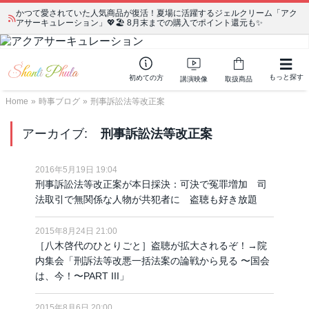
かつて愛されていた人気商品が復活！夏場に活躍するジェルクリーム「アク
アサーキュレーション」💖🏖️ 8月末までの購入でポイント還元も✨
もっと探す
初めての方
講演映像
取扱商品
Home
»
時事ブログ
»
刑事訴訟法等改正案
アーカイブ:
刑事訴訟法等改正案
2016年5月19日 19:04
刑事訴訟法等改正案が本日採決：可決で冤罪増加 司
法取引で無関係な人物が共犯者に 盗聴も好き放題
2015年8月24日 21:00
［八木啓代のひとりごと］盗聴が拡大されるぞ！→院
内集会「刑訴法等改悪一括法案の論戦から見る 〜国会
は、今！〜PART III」
2015年8月6日 20:00