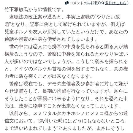
コメントのみ転載OK(
条件はこちら
)
竹下雅敏氏からの情報です。
盗聴法の改正案が通ると、事実上盗聴の“やりたい放
題”となり、記事に例として挙げられていますが、例えば
児童ポルノを友人が所持していたというだけで、あなたの
通話や携帯の中身を傍受されてしまいます。
世の中には恋人にも携帯の中身を見られると困る人が結
構居るようなので、警察に中身を知られるとかなりやばい
人が多いのではないでしょうか。こうして弱みを握られる
と、ドイツのメルケル首相の例を出すまでもなく、真の権
力者に盾を突くことが出来なくなります。
警察は現在でも、デモの主催者及び参加者に対して嫌が
らせ逮捕をして、長期の拘留を行なっていますが、さらに
そうしたことが容易に出来るようになり、それを恐れた市
民は、政府に物申すことが出来なくなってしまいます。
以前から、スミワタルタカキホシノヒメミコ様からの通
信文において、“気付いた時にはどうにもならないところ
まで追い込まれてしまう”とありましたが、まさにそうし