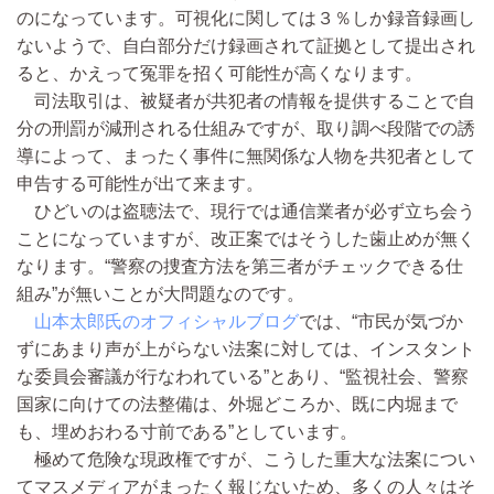
のになっています。可視化に関しては３％しか録音録画し
ないようで、自白部分だけ録画されて証拠として提出され
ると、かえって冤罪を招く可能性が高くなります。
司法取引は、被疑者が共犯者の情報を提供することで自
分の刑罰が減刑される仕組みですが、取り調べ段階での誘
導によって、まったく事件に無関係な人物を共犯者として
申告する可能性が出て来ます。
ひどいのは盗聴法で、現行では通信業者が必ず立ち会う
ことになっていますが、改正案ではそうした歯止めが無く
なります。“警察の捜査方法を第三者がチェックできる仕
組み”が無いことが大問題なのです。
山本太郎氏のオフィシャルブログ
では、“市民が気づか
ずにあまり声が上がらない法案に対しては、インスタント
な委員会審議が行なわれている”とあり、“監視社会、警察
国家に向けての法整備は、外堀どころか、既に内堀まで
も、埋めおわる寸前である”としています。
極めて危険な現政権ですが、こうした重大な法案につい
てマスメディアがまったく報じないため、多くの人々はそ