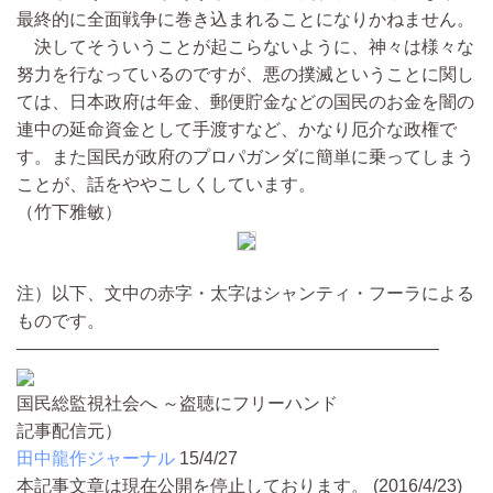
最終的に全面戦争に巻き込まれることになりかねません。
決してそういうことが起こらないように、神々は様々な
努力を行なっているのですが、悪の撲滅ということに関し
ては、日本政府は年金、郵便貯金などの国民のお金を闇の
連中の延命資金として手渡すなど、かなり厄介な政権で
す。また国民が政府のプロパガンダに簡単に乗ってしまう
ことが、話をややこしくしています。
（竹下雅敏）
注）以下、文中の赤字・太字はシャンティ・フーラによる
ものです。
————————————————————————
国民総監視社会へ ～盗聴にフリーハンド
記事配信元）
田中龍作ジャーナル
15/4/27
本記事文章は現在公開を停止しております。 (2016/4/23)