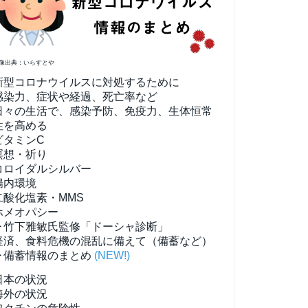
像出典：いらすとや
新型コロナウイルスに対処するために
感染力、症状や経過、死亡率など
日々の生活で、感染予防、免疫力、生体恒常
性を高める
ビタミンC
瞑想・祈り
コロイダルシルバー
腸内環境
二酸化塩素・MMS
ホメオパシー
▶竹下雅敏氏監修「ドーシャ診断」
経済、食料危機の混乱に備えて（備蓄など）
▶備蓄情報のまとめ
(NEW!)
日本の状況
海外の状況