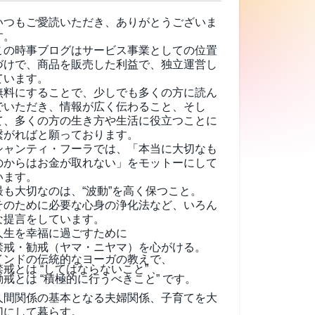
いつもご愛読いただき、ありがとうございま
す。
この時事ブログはサービス事業としての位置
づけで、商品を販売した利益で、独立運営し
ています。
無料にすることで、少しでも多くの方に読ん
でいただき、情報が広く伝わること、そし
て、
多くの方の生き方や生活に役立つことに
繋がればと願っております。
シャンティ・フーラでは、「本当に大切なも
のからはお金が取れない」をモットーにして
います。
最も大切なのは、“波動”を高く保つこと。
そのために必要な心身の浄化法など、いろん
な提言をしています。
人生を幸福に過ごすために
禁戒・勧戒（ヤマ・ニヤマ）を心がける。
インドの伝統的なヨーガの教えで、
禁戒とは “してはならないこと” 、
勧戒とは “積極的に行うべきこと” です。
人間関係の基本となる夫婦関係、子育てを大
切にして暮らす。