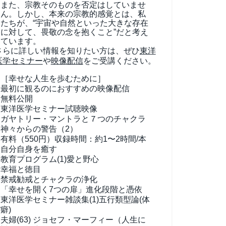
また、宗教そのものを否定はしていませ
ん。しかし、本来の宗教的感覚とは、私
たちが、“宇宙や自然といった大きな存在
に対して、畏敬の念を抱くこと”だと考え
ています。
さらに詳しい情報を知りたい方は、ぜひ
東洋
医学セミナー
や
映像配信
をご受講ください。
［幸せな人生を歩むために］
最初に観るのにおすすめの映像配信
無料公開
東洋医学セミナー試聴映像
ガヤトリー・マントラと７つのチャクラ
神々からの警告（2）
有料（550円）
収録時間：約1〜2時間/本
自分自身を癒す
教育プログラム(1)
愛と野心
幸福と徳目
禁戒勧戒とチャクラの浄化
「幸せを開く7つの扉」進化段階と憑依
東洋医学セミナー雑談集(1)
五行類型論(体
癖)
夫婦(63)
ジョセフ・マーフィー（人生に