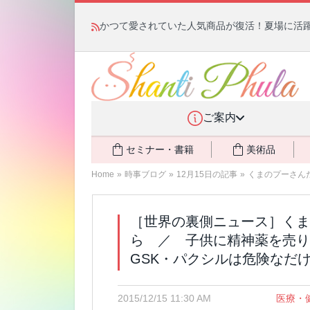
かつて愛されていた人気商品が復活！夏場に活躍す
ご案内
セミナー・書籍
美術品
Home
»
時事ブログ
»
12月15日の記事
»
くまのプーさん
［世界の裏側ニュース］くま
ら ／ 子供に精神薬を売り
GSK・パクシルは危険なだ
2015/12/15 11:30 AM
医療・