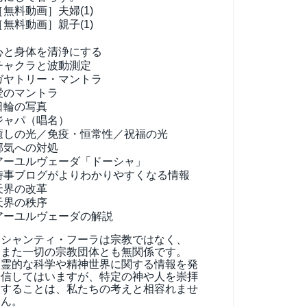
［無料動画］夫婦(1)
［無料動画］親子(1)
心と身体を清浄にする
チャクラと波動測定
ガヤトリー・マントラ
愛のマントラ
日輪の写真
ジャパ（唱名）
癒しの光／免疫・恒常性／祝福の光
邪気への対処
アーユルヴェーダ
「ドーシャ」
時事ブログがよりわかりやすくなる情報
天界の改革
天界の秩序
アーユルヴェーダの解説
シャンティ・フーラは宗教ではなく、
また一切の宗教団体とも無関係です。
霊的な科学や精神世界に関する情報を発
信してはいますが、特定の神や人を崇拝
することは、私たちの考えと相容れませ
ん。