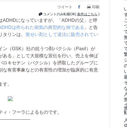
ツイート
Facebook
印刷
コメントのみ転載OK(
条件はこちら
)
ADHDになっていますが、「ADHDの父」と呼
ADHDは作られた病気の典型的な例である
」と告
リタリンは、
覚せい剤として違法に販売されてい
（GSK）社の抗うつ剤パクシル（Paxil）が
がある」として大規模な宣伝を行い、売上を伸ば
パロキセチン（パクシル）を摂取したグループに
刻な有害事象などの有害性の増加が臨床的に有意
。
ます。
ティ・フーラによるものです。
———————