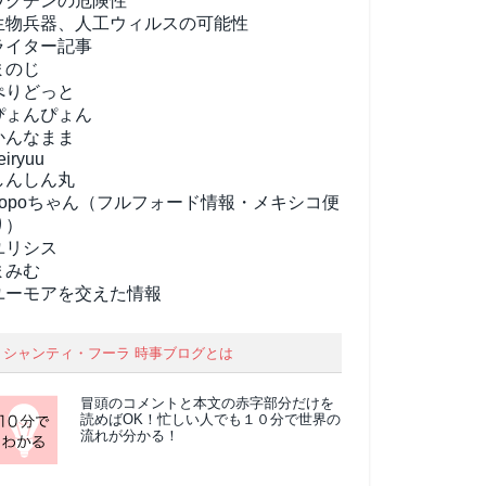
ワクチンの危険性
生物兵器、人工ウィルスの可能性
ライター記事
まのじ
ぺりどっと
ぴょんぴょん
かんなまま
eiryuu
しんしん丸
popoちゃん（フルフォード情報・メキシコ便
り）
ユリシス
まみむ
ユーモアを交えた情報
シャンティ・フーラ 時事ブログとは
冒頭のコメントと本文の
赤字部分
だけを
読めばOK！忙しい人でも１０分で世界の
流れが分かる！