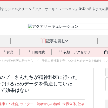
るジェルクリーム「アクアサーキュレーション」💖🏖️ 8月末までの
記事を読む
食品
日用雑貨
衣類・アクセサリ
たちが精神科医に行ったら ／ 子供に精神薬を売りつけるためデータを偽造していたG
のプーさんたちが精神科医に行った
つけるためデータを偽造していた
けで効果はない
健康
/
＊社会
,
ライター・読者からの情報
,
世界全体
,
社会