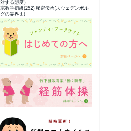
対する態度）
宗教学
初級(252) 秘密伝承(スウェデンボル
グの霊界１)