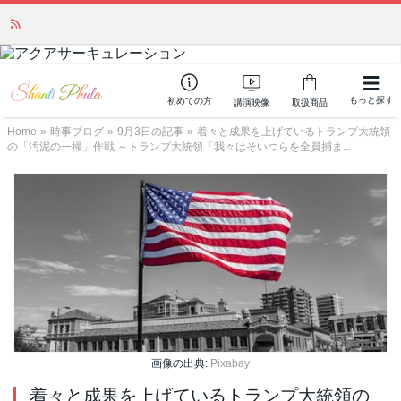
「みんなの備蓄・災害対策」 vol.4 〜断水・燃料不足・停電対策
NEW!
もっと探す
初めての方
講演映像
取扱商品
Home
»
時事ブログ
»
9月3日の記事
»
着々と成果を上げているトランプ大統領
の「汚泥の一掃」作戦 ～トランプ大統領「我々はそいつらを全員捕ま...
画像の出典:
Pixabay
着々と成果を上げているトランプ大統領の