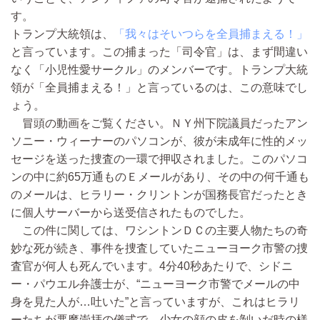
す。
トランプ大統領は、
「我々はそいつらを全員捕まえる！」
と言っています。この捕まった「司令官」は、まず間違い
なく「小児性愛サークル」のメンバーです。トランプ大統
領が「全員捕まえる！」と言っているのは、この意味でし
ょう。
冒頭の動画をご覧ください。ＮＹ州下院議員だったアン
ソニー・ウィーナーのパソコンが、彼が未成年に性的メッ
セージを送った捜査の一環で押収されました。このパソコ
ンの中に約65万通ものＥメールがあり、その中の何千通も
のメールは、ヒラリー・クリントンが国務長官だったとき
に個人サーバーから送受信されたものでした。
この件に関しては、ワシントンＤＣの主要人物たちの奇
妙な死が続き、事件を捜査していたニューヨーク市警の捜
査官が何人も死んでいます。4分40秒あたりで、シドニ
ー・パウエル弁護士が、“ニューヨーク市警でメールの中
身を見た人が…吐いた”と言っていますが、これはヒラリ
ーたちが悪魔崇拝の儀式で、少女の顔の皮を剝いだ時の様