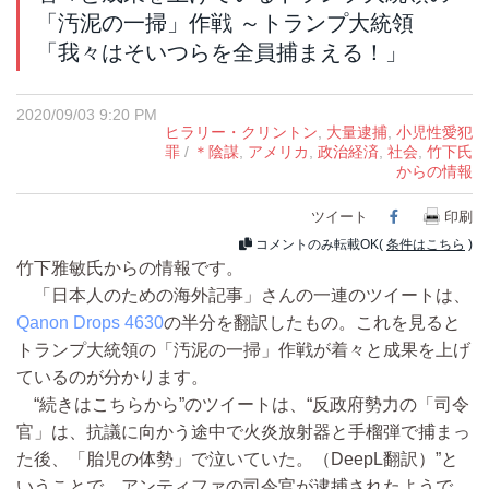
「汚泥の一掃」作戦 ～トランプ大統領
「我々はそいつらを全員捕まえる！」
2020/09/03 9:20 PM
ヒラリー・クリントン
,
大量逮捕
,
小児性愛犯
罪
/
＊陰謀
,
アメリカ
,
政治経済
,
社会
,
竹下氏
からの情報
ツイート
Facebook
印刷
コメントのみ転載OK(
条件はこちら
)
竹下雅敏氏からの情報です。
「日本人のための海外記事」さんの一連のツイートは、
Qanon Drops 4630
の半分を翻訳したもの。これを見ると
トランプ大統領の「汚泥の一掃」作戦が着々と成果を上げ
ているのが分かります。
“続きはこちらから”のツイートは、“反政府勢力の「司令
官」は、抗議に向かう途中で火炎放射器と手榴弾で捕まっ
た後、「胎児の体勢」で泣いていた。（DeepL翻訳）”と
いうことで、アンティファの司令官が逮捕されたようで