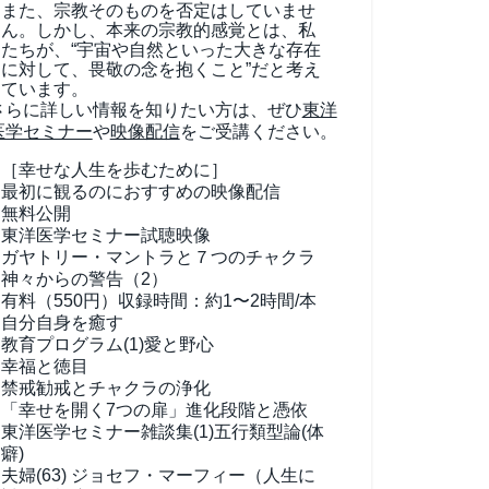
また、宗教そのものを否定はしていませ
ん。しかし、本来の宗教的感覚とは、私
たちが、“宇宙や自然といった大きな存在
に対して、畏敬の念を抱くこと”だと考え
ています。
さらに詳しい情報を知りたい方は、ぜひ
東洋
医学セミナー
や
映像配信
をご受講ください。
［幸せな人生を歩むために］
最初に観るのにおすすめの映像配信
無料公開
東洋医学セミナー試聴映像
ガヤトリー・マントラと７つのチャクラ
神々からの警告（2）
有料（550円）
収録時間：約1〜2時間/本
自分自身を癒す
教育プログラム(1)
愛と野心
幸福と徳目
禁戒勧戒とチャクラの浄化
「幸せを開く7つの扉」進化段階と憑依
東洋医学セミナー雑談集(1)
五行類型論(体
癖)
夫婦(63)
ジョセフ・マーフィー（人生に