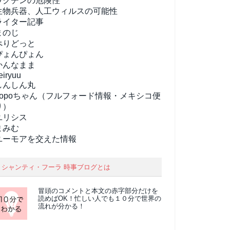
ワクチンの危険性
生物兵器、人工ウィルスの可能性
ライター記事
まのじ
ぺりどっと
ぴょんぴょん
かんなまま
eiryuu
しんしん丸
popoちゃん（フルフォード情報・メキシコ便
り）
ユリシス
まみむ
ユーモアを交えた情報
シャンティ・フーラ 時事ブログとは
冒頭のコメントと本文の
赤字部分
だけを
読めばOK！忙しい人でも１０分で世界の
流れが分かる！