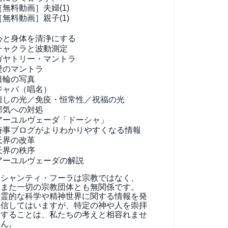
［無料動画］夫婦(1)
［無料動画］親子(1)
心と身体を清浄にする
チャクラと波動測定
ガヤトリー・マントラ
愛のマントラ
日輪の写真
ジャパ（唱名）
癒しの光／免疫・恒常性／祝福の光
邪気への対処
アーユルヴェーダ
「ドーシャ」
時事ブログがよりわかりやすくなる情報
天界の改革
天界の秩序
アーユルヴェーダの解説
シャンティ・フーラは宗教ではなく、
また一切の宗教団体とも無関係です。
霊的な科学や精神世界に関する情報を発
信してはいますが、特定の神や人を崇拝
することは、私たちの考えと相容れませ
ん。