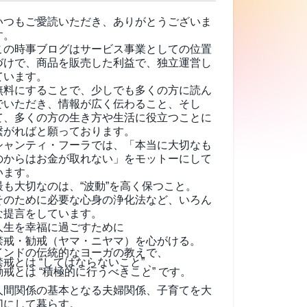
いつもご愛読いただき、ありがとうございま
す。
この時事ブログはサービス事業としての位置
づけで、商品を販売した利益で、独立運営し
ています。
無料にすることで、少しでも多くの方に読ん
でいただき、情報が広く伝わること、そし
て、
多くの方の生き方や生活に役立つことに
繋がればと願っております。
シャンティ・フーラでは、「本当に大切なも
のからはお金が取れない」をモットーにして
います。
最も大切なのは、“波動”を高く保つこと。
そのために必要な心身の浄化法など、いろん
な提言をしています。
人生を幸福に過ごすために
禁戒・勧戒（ヤマ・ニヤマ）を心がける。
インドの伝統的なヨーガの教えで、
禁戒とは “してはならないこと” 、
勧戒とは “積極的に行うべきこと” です。
人間関係の基本となる夫婦関係、子育てを大
切にして暮らす。