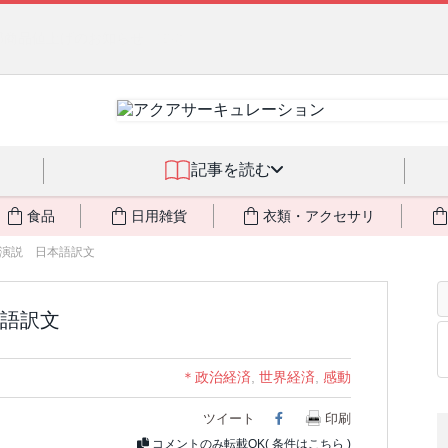
燃料不足・停電対策
NEW!
記事を読む
食品
日用雑貨
衣類・アクセサリ
演説 日本語訳文
語訳文
＊政治経済
,
世界経済
,
感動
ツイート
Facebook
印刷
コメントのみ転載OK(
条件はこちら
)