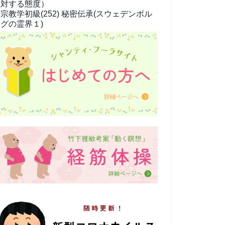
対する態度）
宗教学
初級(252) 秘密伝承(スウェデンボル
グの霊界１)