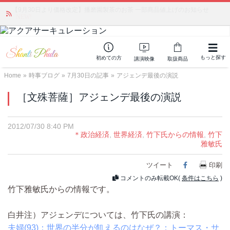
【9月30日より価格改定】播磨園製茶のお茶 一部商品値上げのお知らせ
「みんなの備蓄・災害対策」 vol.4 〜断水・燃料不足・停電対策
NEW!
もっと探す
初めての方
講演映像
取扱商品
Home
»
時事ブログ
»
7月30日の記事
»
アジェンデ最後の演説
［文殊菩薩］アジェンデ最後の演説
2012/07/30 8:40 PM
＊政治経済
,
世界経済
,
竹下氏からの情報
,
竹下
雅敏氏
ツイート
Facebook
印刷
コメントのみ転載OK(
条件はこちら
)
竹下雅敏氏からの情報です。
白井注）アジェンデについては、竹下氏の講演：
夫婦(93)：世界の半分が飢えるのはなぜ？：トーマス・サ