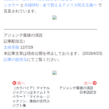
ンカラ〜
と
夫婦(94)：金で買えるアメリカ民主主義〜
で
言及されています。
————————————————————————
アジェンデ最後の演説
記事配信元）
文殊菩薩
12/7/29
本記事文章は現在公開を停止しております。 (2016/4/23)
記事の提供元
にてご覧ください。
前へ
次へ
［カラパイア］マイケル
アジェンデ最後の演説
ジャクソンはタイムトラ
日本語訳文
ベラー？「マイケル・ジ
ャクソン」激似の古代エ
ジプト像