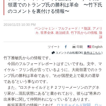
領選でのトランプ氏の勝利は革命 〜竹下氏
のコメントを裏付ける情報〜
2016/11/23 10:30 PM
ベンジャミン・フルフォード
/
＊陰謀
,
アメリ
カ
,
世界全体
,
政治経済
,
竹下氏からの情報
,
陰
謀
ツイート
Facebook
印刷
English
コメントのみ転載OK(
条件はこちら
)
竹下雅敏氏からの情報です。
今回のフルフォードレポートはすごいですね。文中、マ
イケル・フリン氏が言っているように、大統領選でのトラ
ンプ氏の勝利は革命であり、“わが国歴史上で最大の選挙
である”という事なのです。
また、“ロスチャイルドとＰ２フリーメーソンのアグネ
リ家が…混乱状態にある”と書かれており、彼らは“将来の
出来事に関して仲間外れになっている”とあります。
板垣英憲氏の情報によれば、
ロスチャイルド財閥、ロッ