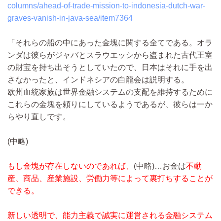
columns/ahead-of-trade-mission-to-indonesia-dutch-war-
graves-vanish-in-java-sea/item7364
「それらの船の中にあった金塊に関する全てである。オラ
ンダは彼らがジャバとスラウエッシから盗まれた古代王室
の財宝を持ち出そうとしていたので、日本はそれに手を出
さなかったと、インドネシアの白龍会は説明する。
欧州血統家族は世界金融システムの支配を維持するために
これらの金塊を頼りにしているようであるが、彼らは一か
らやり直しです。
(中略)
もし金塊が存在しないのであれば、
(中略)…
お金は
不動
産、商品、産業施設、労働力等によって裏打ちすることが
できる。
新しい透明で、能力主義で誠実に運営される金融システム