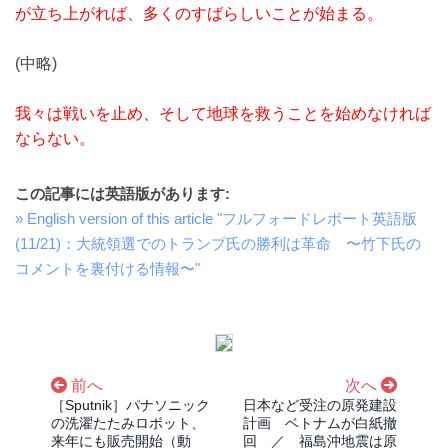
が立ち上がれば、多くのすばらしいことが始まる。
(中略)
我々は戦いを止め、そして地球を救うことを始めなければ
ならない。
この記事には英語版があります:
» English version of this article "フルフォードレポート英語版
(11/21)：大統領選でのトランプ氏の勝利は革命 〜竹下氏の
コメントを裏付ける情報〜"
前へ
次へ
［Sputnik］パナソニック
日本など受注の原発建設
の洗濯たたみロボット、
計画 ベトナムが白紙撤
来年にも販売開始（動
回 ／ 福島沖地震は原