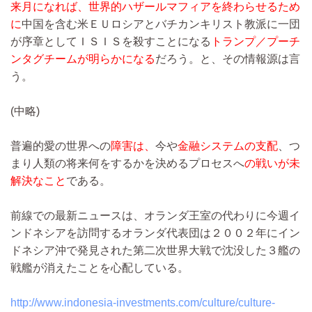
来月になれば、世界的ハザールマフィアを終わらせるため
に
中国を含む米ＥＵロシアとバチカンキリスト教派に一団
が序章としてＩＳＩＳを殺すことになる
トランプ／プーチ
ンタグチームが明らかになる
だろう。と、その情報源は言
う。
(中略)
普遍的愛の世界への
障害は、
今や
金融システムの支配
、つ
まり人類の将来何をするかを決めるプロセスへ
の戦いが未
解決なこと
である。
前線での最新ニュースは、オランダ王室の代わりに今週イ
ンドネシアを訪問するオランダ代表団は２００２年にイン
ドネシア沖で発見された第二次世界大戦で沈没した３艦の
戦艦が消えたことを心配している。
http://www.indonesia-investments.com/culture/culture-