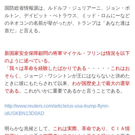
国防総省情報源は、ルドルフ・ジュリアーニ、ジョン・ボ
ルトン、デイビット・ぺトラウス、ミッド・ロムにーなど
のネオコンの名前が挙がったが、トランプは「あなた達は
首だ」と言える。
新国家安全保障顧問の将軍マイケル・フリンは情況を以下
のように述べている。
「
我々は革命を経験したばかりである
・・・・・
これはお
そらく、
ジョージ・ワシントンが王にはならないと決めた
ときに彼にもたらされて以来、
わが国歴史上で最大の選挙
である。
これがいかに重要であるかと言うことである。
http://www.reuters.com/article/us-usa-trump-flynn-
idUSKBN13D0AD
明らかな兆候として、
これは実際、革命であり、ＣＩＡ情