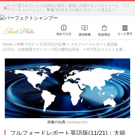
かつて愛されていた人気商品が復活！夏場に活躍するジェルクリーム「アク
アサーキュレーション」💖🏖️ 8月末までの購入でポイント還元も✨
もっと探す
初めての方
講演映像
取扱商品
Home
»
時事ブログ
»
11月23日の記事
»
フルフォードレポート英語版
(11/21)：大統領選でのトランプ氏の勝利は革命 〜竹下氏のコメントを裏...
画像の出典:
pixabay.com
フルフォードレポート英語版(11/21)：大統