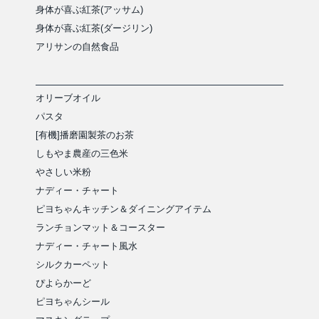
身体が喜ぶ紅茶(アッサム)
身体が喜ぶ紅茶(ダージリン)
アリサンの自然食品
オリーブオイル
パスタ
[有機]播磨園製茶のお茶
しもやま農産の三色米
やさしい米粉
ナディー・チャート
ピヨちゃんキッチン＆ダイニングアイテム
ランチョンマット＆コースター
ナディー・チャート風水
シルクカーペット
ぴよらかーど
ピヨちゃんシール