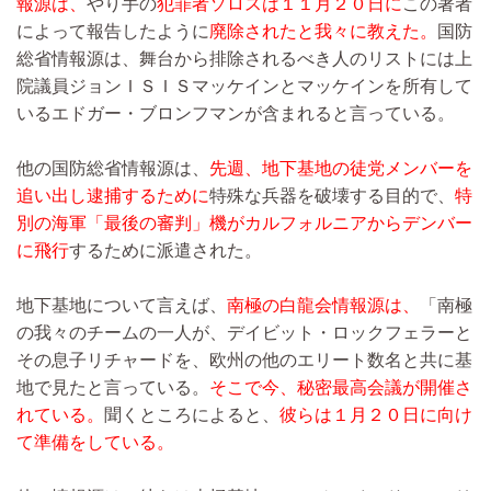
報源は、
やり手の
犯罪者ソロスは１１月２０日に
この著者
によって報告したように
廃除されたと我々に教えた。
国防
総省情報源は、舞台から排除されるべき人のリストには上
院議員ジョンＩＳＩＳマッケインとマッケインを所有して
いるエドガー・ブロンフマンが含まれると言っている。
他の国防総省情報源は、
先週、地下基地の徒党メンバーを
追い出し逮捕するために
特殊な兵器を破壊する目的で、
特
別の海軍「最後の審判」機がカルフォルニアからデンバー
に飛行
するために派遣された。
地下基地について言えば、
南極の白龍会情報源は、
「南極
の我々のチームの一人が、デイビット・ロックフェラーと
その息子リチャードを、欧州の他のエリート数名と共に基
地で見たと言っている。
そこで今、秘密最高会議が開催さ
れている。
聞くところによると、
彼らは１月２０日に向け
て準備をしている。