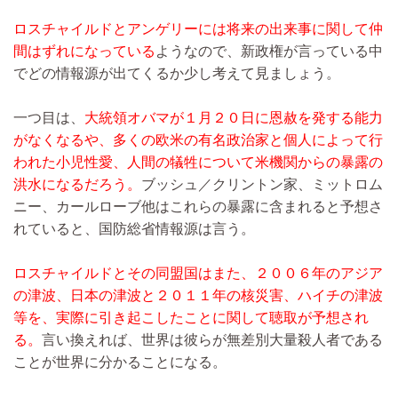
ロスチャイルドとアンゲリーには将来の出来事に関して仲
間はずれになっている
ようなので、新政権が言っている中
でどの情報源が出てくるか少し考えて見ましょう。
一つ目は、
大統領オバマが１月２０日に恩赦を発する能力
がなくなるや、多くの欧米の有名政治家と個人によって行
われた小児性愛、人間の犠牲について米機関からの暴露の
洪水になるだろう。
ブッシュ／クリントン家、ミットロム
ニー、カールローブ他はこれらの暴露に含まれると予想さ
れていると、国防総省情報源は言う。
ロスチャイルドとその同盟国はまた、２００６年のアジア
の津波、日本の津波と２０１１年の核災害、ハイチの津波
等を、実際に引き起こしたことに関して聴取が予想され
る。
言い換えれば、世界は彼らが無差別大量殺人者である
ことが世界に分かることになる。