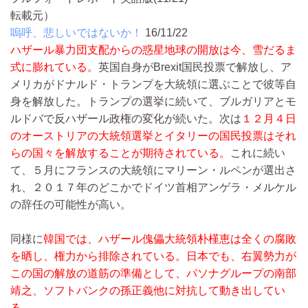
転載元）
嗚呼、悲しいではないか！
16/11/22
ハザール暴力団支配からの惑星地球の開放は今、雪だるま
式に膨れている。
英国自身がBrexit国民投票で解放し、ア
メリカがドナルド・トランプを大統領に選ぶことで彼等自
身を解放した。トランプの選挙に続いて、ブルガリアとモ
ルドバで反ハザール政権の変化が続いた。次は
１２月４日
のオーストリアの大統領選挙とイタリーの国民投票はそれ
らの国々を解放することが期待されている。
これに続い
て、５月にフランスの大統領にマリーン・ルペンが選出さ
れ、２０１７年のどこかでドイツ首相アンゲラ・メルケル
の辞任の可能性が高い。
同様に
韓国では、ハザール傀儡大統領朴槿恵は全くの腐敗
を晒し、権力から排除されている。日本でも、右翼勢力が
この国の解放の道筋の準備として、パソナグループの南部
靖之、ソフトバンクの孫正義他に対抗して動き出してい
る。