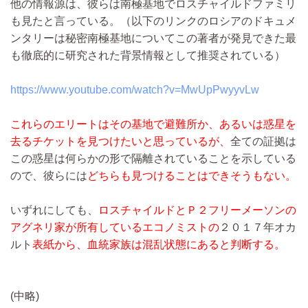
他の情報源は、彼らは南極基地でロスチャイルドファミリ
も見たと言っている。（以下のリンクのロシアのドキュメ
ンタリーは秘密南極基地についてこの著者が発見できた最
も徹底的に研究された背景情報として推奨されている）
https://www.youtube.com/watch?v=MwUpPwyyvLw
これらのエリートはその基地で避難所か、あるいは惑星を
去るチケットを見つけたいと思っているが、
全ての証拠は
この惑星は何らかの形で隔離されていることを示している
ので、彼らには
どちらも見つけることはできそうもない。
いずれにしても、
ロスチャイルドとＰ２フリーメーソンの
アグネリ家が所有しているエコノミストの
２０１７年オカ
ルト
表紙から、血統家族は混乱状態にあると判断する。
(中略)