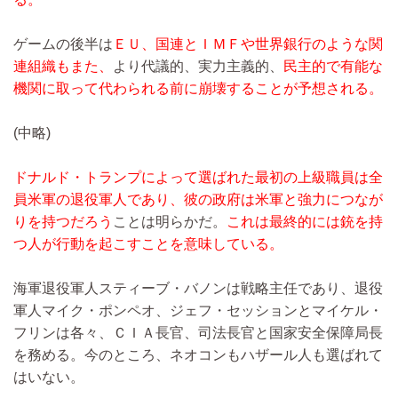
ゲームの後半は
ＥＵ、国連とＩＭＦや世界銀行のような関
連組織もまた、
より代議的、実力主義的、
民主的で有能な
機関に取って代わられる前に崩壊することが予想される。
(中略)
ドナルド・トランプによって選ばれた最初の上級職員は全
員米軍の退役軍人であり、彼の政府は米軍と強力につなが
りを持つだろう
ことは明らかだ。
これは最終的には銃を持
つ人が行動を起こすことを意味している。
海軍退役軍人スティーブ・バノンは戦略主任であり、退役
軍人マイク・ポンペオ、ジェフ・セッションとマイケル・
フリンは各々、ＣＩＡ長官、司法長官と国家安全保障局長
を務める。今のところ、ネオコンもハザール人も選ばれて
はいない。