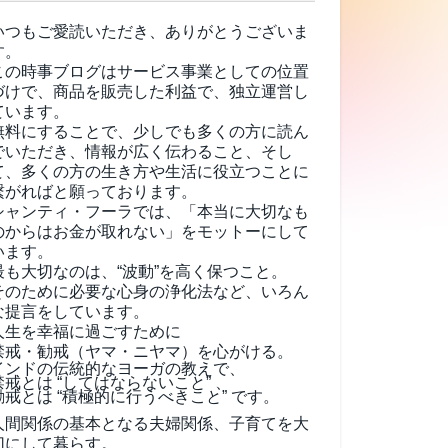
いつもご愛読いただき、ありがとうございま
す。
この時事ブログはサービス事業としての位置
づけで、商品を販売した利益で、独立運営し
ています。
無料にすることで、少しでも多くの方に読ん
でいただき、情報が広く伝わること、そし
て、
多くの方の生き方や生活に役立つことに
繋がればと願っております。
シャンティ・フーラでは、「本当に大切なも
のからはお金が取れない」をモットーにして
います。
最も大切なのは、“波動”を高く保つこと。
そのために必要な心身の浄化法など、いろん
な提言をしています。
人生を幸福に過ごすために
禁戒・勧戒（ヤマ・ニヤマ）を心がける。
インドの伝統的なヨーガの教えで、
禁戒とは “してはならないこと” 、
勧戒とは “積極的に行うべきこと” です。
人間関係の基本となる夫婦関係、子育てを大
切にして暮らす。