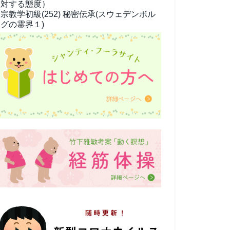
対する態度）
宗教学
初級(252) 秘密伝承(スウェデンボル
グの霊界１)