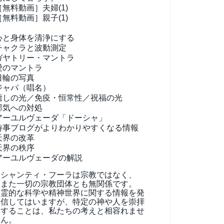
［無料動画］夫婦(1)
［無料動画］親子(1)
心と身体を清浄にする
チャクラと波動測定
ガヤトリー・マントラ
愛のマントラ
日輪の写真
ジャパ（唱名）
癒しの光／免疫・恒常性／祝福の光
邪気への対処
アーユルヴェーダ
「ドーシャ」
時事ブログがよりわかりやすくなる情報
天界の改革
天界の秩序
アーユルヴェーダの解説
シャンティ・フーラは宗教ではなく、
また一切の宗教団体とも無関係です。
霊的な科学や精神世界に関する情報を発
信してはいますが、特定の神や人を崇拝
することは、私たちの考えと相容れませ
ん。