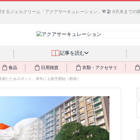
るジェルクリーム「アクアサーキュレーション」💖🏖️ 8月末までの
記事を読む
食品
日用雑貨
衣類・アクセサリ
洗濯たたみロボット、来年にも販売開始（動画）