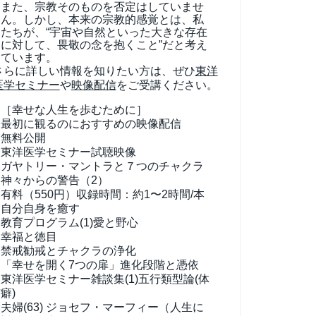
また、宗教そのものを否定はしていませ
ん。しかし、本来の宗教的感覚とは、私
たちが、“宇宙や自然といった大きな存在
に対して、畏敬の念を抱くこと”だと考え
ています。
さらに詳しい情報を知りたい方は、ぜひ
東洋
医学セミナー
や
映像配信
をご受講ください。
［幸せな人生を歩むために］
最初に観るのにおすすめの映像配信
無料公開
東洋医学セミナー試聴映像
ガヤトリー・マントラと７つのチャクラ
神々からの警告（2）
有料（550円）
収録時間：約1〜2時間/本
自分自身を癒す
教育プログラム(1)
愛と野心
幸福と徳目
禁戒勧戒とチャクラの浄化
「幸せを開く7つの扉」進化段階と憑依
東洋医学セミナー雑談集(1)
五行類型論(体
癖)
夫婦(63)
ジョセフ・マーフィー（人生に