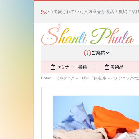
かつて愛されていた人気商品が復活！夏場に活躍す
ご案内
セミナー・書籍
美術品
Home
»
時事ブログ
»
11月23日の記事
»
パナソニックの