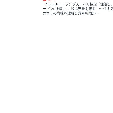
［Sputnik］トランプ氏、パリ協定「注視し
ープンに検討」、脱退姿勢を後退 〜パリ
のウラの意味を理解し方向転換か〜