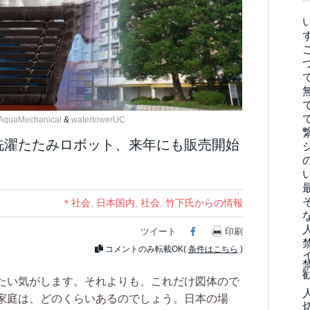
:AquaMechanical
&
watertowerUC
クの洗濯たたみロボット、来年にも販売開始
＊社会
,
日本国内
,
社会
,
竹下氏からの情報
ツイート
Facebook
印刷
コメントのみ転載OK(
条件はこちら
)
たい気がします。それよりも、これだけ図体ので
家庭は、どのくらいあるのでしょう。日本の場