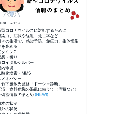
像出典：いらすとや
新型コロナウイルスに対処するために
感染力、症状や経過、死亡率など
日々の生活で、感染予防、免疫力、生体恒常
性を高める
ビタミンC
瞑想・祈り
コロイダルシルバー
腸内環境
二酸化塩素・MMS
ホメオパシー
▶竹下雅敏氏監修「ドーシャ診断」
経済、食料危機の混乱に備えて（備蓄など）
▶備蓄情報のまとめ
(NEW!)
日本の状況
海外の状況