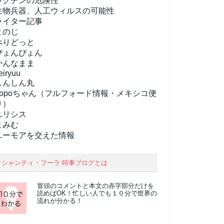
ワクチンの危険性
生物兵器、人工ウィルスの可能性
ライター記事
まのじ
ぺりどっと
ぴょんぴょん
かんなまま
eiryuu
しんしん丸
popoちゃん（フルフォード情報・メキシコ便
り）
ユリシス
まみむ
ユーモアを交えた情報
シャンティ・フーラ 時事ブログとは
冒頭のコメントと本文の
赤字部分
だけを
読めばOK！忙しい人でも１０分で世界の
流れが分かる！