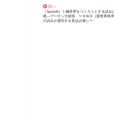
前へ
［Sputnik］１極世界をつくろうとする試み
敗―プーチン大統領 〜ＮＷＯ（新世界秩
の試みが成功する見込み無し〜