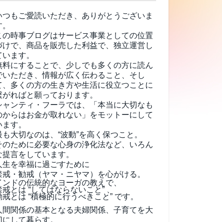
いつもご愛読いただき、ありがとうございま
す。
この時事ブログはサービス事業としての位置
づけで、商品を販売した利益で、独立運営し
ています。
無料にすることで、少しでも多くの方に読ん
でいただき、情報が広く伝わること、そし
て、
多くの方の生き方や生活に役立つことに
繋がればと願っております。
シャンティ・フーラでは、「本当に大切なも
のからはお金が取れない」をモットーにして
います。
最も大切なのは、“波動”を高く保つこと。
そのために必要な心身の浄化法など、いろん
な提言をしています。
人生を幸福に過ごすために
禁戒・勧戒（ヤマ・ニヤマ）を心がける。
インドの伝統的なヨーガの教えで、
禁戒とは “してはならないこと” 、
勧戒とは “積極的に行うべきこと” です。
人間関係の基本となる夫婦関係、子育てを大
切にして暮らす。