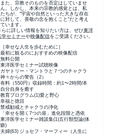
また、宗教そのものを否定はしていませ
ん。しかし、本来の宗教的感覚とは、私
たちが、“宇宙や自然といった大きな存在
に対して、畏敬の念を抱くこと”だと考え
ています。
さらに詳しい情報を知りたい方は、ぜひ
東洋
医学セミナー
や
映像配信
をご受講ください。
［幸せな人生を歩むために］
最初に観るのにおすすめの映像配信
無料公開
東洋医学セミナー試聴映像
ガヤトリー・マントラと７つのチャクラ
神々からの警告（2）
有料（550円）
収録時間：約1〜2時間/本
自分自身を癒す
教育プログラム(1)
愛と野心
幸福と徳目
禁戒勧戒とチャクラの浄化
「幸せを開く7つの扉」進化段階と憑依
東洋医学セミナー雑談集(1)
五行類型論(体
癖)
夫婦(63)
ジョセフ・マーフィー（人生に