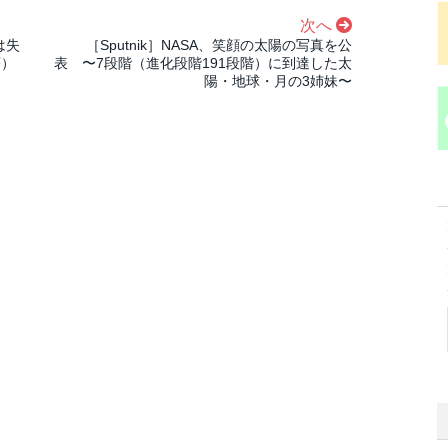
次へ
は失
［Sputnik］NASA、笑顔の太陽の写真を公
序）
表 〜7段階（進化段階191段階）に到達した太
陽・地球・月の3姉妹〜