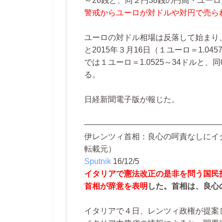
～26銭と、同２円38銭の円高・ユー
警戒からユーロが対ドルや対円で売ら
ユーロの対ドル相場は反落して始まり、
と2015年３月16日（１ユーロ＝1.0
では１ユーロ＝1.0525～34ドルと、
る。
日経新聞電子版が報じた。
―――――――――――――――――
伊レンツィ首相：良心の呵責なしにイ
転載元）
Sputnik
16/12/5
イタリアで憲法改正の是非を問う国民
首相が辞意を表明
した。首相は、良心
イタリアで４日、レンツィ政権が提案