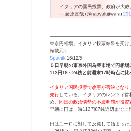
イタリアの国民投票、政府が大敗
— 藤原直哉 (@naoyafujiwara)
20
―――――――――――――――――
東京円相場、イタリア投票結果を受け
転載元）
Sputnik
16/12/5
５日早朝の東京外国為替市場で円相場
113円18～24銭と前週末17時時点に
イタリア国民投票で改憲が否決となり
先行
している。イタリアのレンツィ首
め、
同国の政治情勢の不透明感が投資
早朝に円は一時112円87銭近辺まで上
円はユーロに対して反発して始まった。