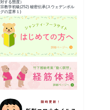
対する態度）
宗教学
初級(252) 秘密伝承(スウェデンボル
グの霊界１)