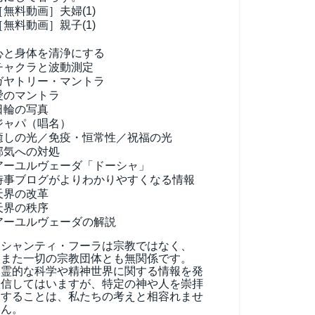
［無料動画］夫婦(1)
［無料動画］親子(1)
心と身体を清浄にする
チャクラと波動測定
ガヤトリー・マントラ
愛のマントラ
日輪の写真
ジャパ（唱名）
癒しの光／免疫・恒常性／祝福の光
邪気への対処
アーユルヴェーダ
「ドーシャ」
時事ブログがよりわかりやすくなる情報
天界の改革
天界の秩序
アーユルヴェーダの解説
シャンティ・フーラは宗教ではなく、
また一切の宗教団体とも無関係です。
霊的な科学や精神世界に関する情報を発
信してはいますが、特定の神や人を崇拝
することは、私たちの考えと相容れませ
ん。