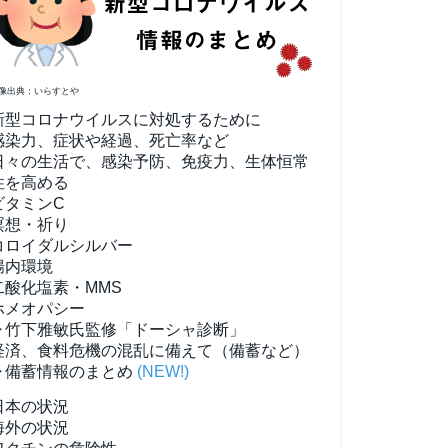
像出典：いらすとや
新型コロナウイルスに対処するために
感染力、症状や経過、死亡率など
日々の生活で、感染予防、免疫力、生体恒常
性を高める
ビタミンC
瞑想・祈り
コロイダルシルバー
腸内環境
二酸化塩素・MMS
ホメオパシー
▶竹下雅敏氏監修「ドーシャ診断」
経済、食料危機の混乱に備えて（備蓄など）
▶備蓄情報のまとめ
(NEW!)
日本の状況
海外の状況