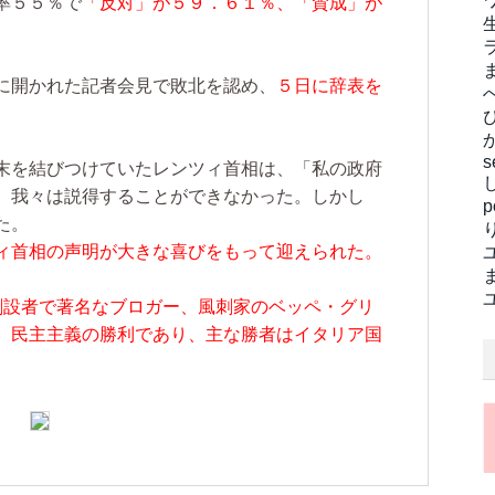
率５５％で
「反対」が５９．６１％、「賛成」が
に開かれた記者会見で敗北を認め、
５日に辞表を
s
末を結びつけていたレンツィ首相は、「私の政府
。我々は説得することができなかった。しかし
た。
ィ首相の声明が大きな喜びをもって迎えられた。
創設者で著名なブロガー、風刺家のベッペ・グリ
、民主主義の勝利であり、主な勝者はイタリア国