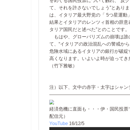
をめぐる国民投票について触れ、“反
て、それを許さないでしょう”とあり
は、イタリア最大野党の「 5つ星運
結果とイタリアのレンツィ首相の辞意
タリア国民だと述べた”とのことです。
もはや、グローバリズムの崩壊は誰
て、“イタリアの政治混乱への警戒か
危険水域にあるイタリアの銀行が破綻
高くなります。いよいよ時が迫ってき
（竹下雅敏）
注）以下、文中の赤字・太字はシャン
―――――――――――――――――
経済危機に直面も・・・伊・国民投票でレン
配信元）
YouTube
16/12/5