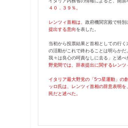
イタリア内務省の情報によると、開票
４０．３９％。
レンツィ首相は、
政府機関宮殿で特別
提出する意向
を表した。
当初から投票結果と首相としての行く
の活動がこれで終わることは明らかだ
我々は良心の呵責なしに去る」と述べ
野党間では、辞表提出に関するレンツ
イタリア最大野党の「5つ星運動」の
ッロ氏は、レンツィ首相の辞意表明を
民だと述べた。