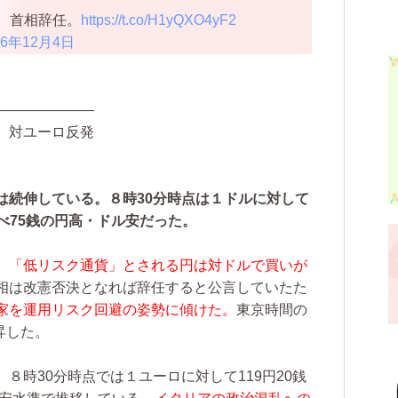
。首相辞任。
https://t.co/H1yQXO4yF2
16年12月4日
―――――――
、対ユーロ反発
は続伸している。８時30分時点は１ドルに対して
比べ75銭の円高・ドル安だった。
、「低リスク通貨」とされる円は対ドルで買いが
相は改憲否決となれば辞任すると公言していたた
家を運用リスク回避の姿勢に傾けた。
東京時間の
昇した。
８時30分時点では１ユーロに対して119円20銭