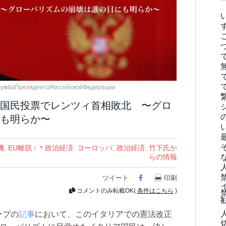
лужбаПрезидентаРоссийскойФедерации
国民投票でレンツィ首相敗北 〜グロ
も明らか〜
機
,
EU離脱
/
＊政治経済
,
ヨーロッパ
,
政治経済
,
竹下氏か
らの情報
ツイート
Facebook
印刷
コメントのみ転載OK(
条件はこちら
)
ープの
記事
において、このイタリアでの憲法改正