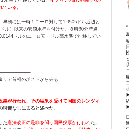
ロ安水準で推移している。
イタリアの政治混乱への
れている。
早朝には一時１ユーロ対して1.0505ドル近辺と
画
457ドル）以来の安値水準を付けた。８時30分時点
同0.0144ドルのユーロ安・ドル高水準で推移してい
―――――――
タリア首相のポストから去る
投票が行われ、その結果を受けて同国のレンツィ
の呵責なしに去ると述べた。
した
憲法改正の是非を問う国民投票が行われ
た。