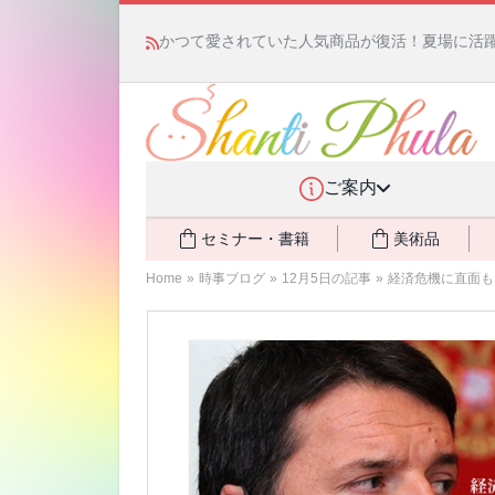
かつて愛されていた人気商品が復活！夏場に活躍す
ご案内
セミナー・書籍
美術品
Home
»
時事ブログ
»
12月5日の記事
»
経済危機に直面も