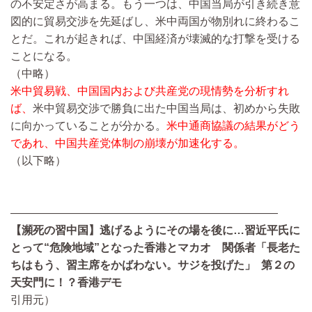
の不安定さが高まる。もう一つは、中国当局が引き続き意
図的に貿易交渉を先延ばし、米中両国が物別れに終わるこ
とだ。これが起きれば、中国経済が壊滅的な打撃を受ける
ことになる。
（中略）
米中貿易戦、中国国内および共産党の現情勢を分析すれ
ば、
米中貿易交渉で勝負に出た中国当局は、初めから失敗
に向かっていることが分かる。
米中通商協議の結果がどう
であれ、中国共産党体制の崩壊が加速化する。
（以下略）
————————————————————————
【瀕死の習中国】逃げるようにその場を後に
…
習近平氏に
とって
“
危険地域
”
となった香港とマカオ 関係者「長老た
ちはもう、習主席をかばわない。サジを投げた」 第２の
天安門に！？香港デモ
引用元）