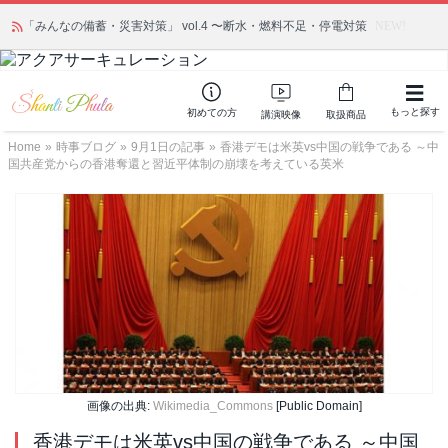
「みんなの備蓄・災害対策」 vol.4 〜断水・燃料不足・停電対策
NEW!
もっと探す
初めての方
講演映像
取扱商品
Home
»
時事ブログ
»
9月1日の記事
»
香港デモは米英vs中国の戦争である ～中
国共産党からの香港奪還と習近平体制の崩壊を考えている英米
画像の出典:
Wikimedia_Commons
[Public Domain]
香港デモは米英vs中国の戦争である ～中国