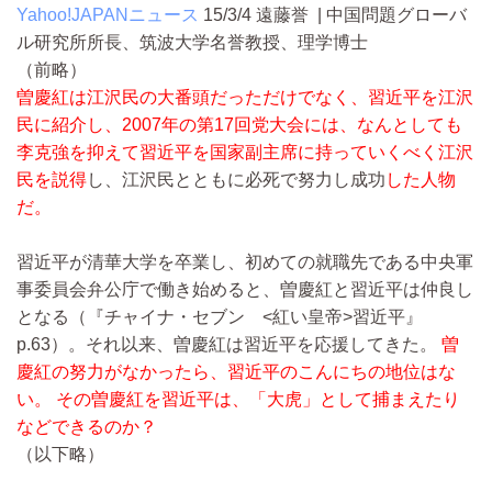
Yahoo!JAPANニュース
15/3/4
遠藤誉 | 中国問題グローバ
ル研究所所長、筑波大学名誉教授、理学博士
（前略）
曽慶紅は江沢民の大番頭だっただけでなく、習近平を江沢
民に紹介し、2007年の第17回党大会には、なんとしても
李克強を抑えて習近平を国家副主席に持っていくべく江沢
民を説得
し、江沢民とともに必死で努力し成功
した人物
だ。
習近平が清華大学を卒業し、初めての就職先である中央軍
事委員会弁公庁で働き始めると、曽慶紅と習近平は仲良し
となる（『チャイナ・セブン <紅い皇帝>習近平』
p.63）。それ以来、曽慶紅は習近平を応援してきた。
曽
慶紅の努力がなかったら、習近平のこんにちの地位はな
い。 その曽慶紅を習近平は、「大虎」として捕まえたり
などできるのか？
（以下略）