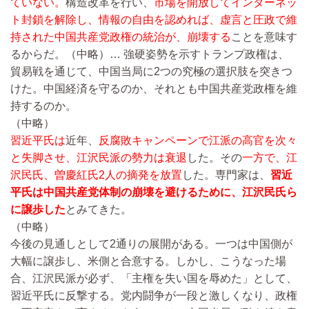
ていない。
構造改革を行い、
市場を開放してインターネッ
ト封鎖を解除し、情報の自由を認めれば、虚言と圧政で維
持された中国共産党政権の統治が、崩壊する
ことを意味す
るからだ。
（中略）…
強硬姿勢を示すトランプ政権は、
貿易戦を通じて、中国当局に2つの究極の選択肢を突きつ
けた。中国経済を守るのか、それとも中国共産党政権を維
持するのか。
（中略）
習近平氏は
近年、
反腐敗キャンペーンで江派の高官を次々
と失脚させ、江沢民派の勢力は衰退
した。その
一方で、江
沢民氏、曽慶紅氏2人の摘発を放置
した。専門家は、
習近
平氏は中国共産党体制の崩壊を避けるために、江沢民氏ら
に譲歩した
とみてきた。
（中略）
今後の見通しとして2通りの展開がある。一つは中国側が
大幅に譲歩し、米側と合意する。しかし、こうなった場
合、江沢民派が必ず、「主権を失い国を辱めた」として、
習近平氏に反撃する。党内闘争が一段と激しくなり、政権