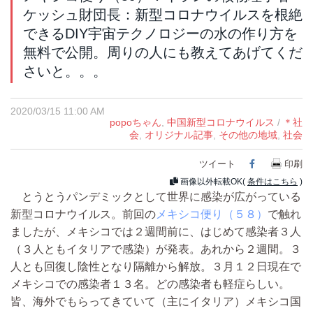
ケッシュ財団長：新型コロナウイルスを根絶
できるDIY宇宙テクノロジーの水の作り方を
無料で公開。周りの人にも教えてあげてくだ
さいと。。。
2020/03/15 11:00 AM
popoちゃん
,
中国新型コロナウイルス
/
＊社
会
,
オリジナル記事
,
その他の地域
,
社会
ツイート
Facebook
印刷
画像以外転載OK(
条件はこちら
)
とうとうパンデミックとして世界に感染が広がっている
新型コロナウイルス。前回の
メキシコ便り（５８）
で触れ
ましたが、メキシコでは２週間前に、はじめて感染者３人
（３人ともイタリアで感染）が発表。あれから２週間。３
人とも回復し陰性となり隔離から解放。３月１２日現在で
メキシコでの感染者１３名。どの感染者も軽症らしい。
皆、海外でもらってきていて（主にイタリア）メキシコ国