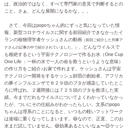
は、政治的ではなく、すべて専門家の意見で判断するとの
こと。さぁ、どんな展開になるかな。。。
さて、今回はpopoちゃん的にずっと気になっていた情
報、新型コロナウイルスに関する前回紹介できなかったイ
ランの核物理学者ケッシュさんの動画
（前回ご紹介した判事ア
、どんなウイルスで
ナさんの記事の中で紹介されていました。）
も根絶するという宇宙テクノロジーで作るお水（One Cup
One Life ：一杯の水で一人の命を救うというような意味）
の作り方をご紹介♪お家で作れます。ケッシュさんは宇宙
テクノロジー開発をするケッシュ財団の創始者。アフリカ
の豚インフルエンザで８２９頭のブタが感染していたとこ
ろに呼ばれ、２週間後には７２５頭のブタを救済した実
績。今までだれもウイルスについてよくわかっていなかっ
たが、ついにその仕組みがわかったらしい。文系のpopo
ちゃんは理系のことになると、いつもの軽いフットワーク
は途端に重くなってしまいます。😆なので、正直、このお
水まだ試していません。😅効果あるといいなぁ〜😌ケッシ