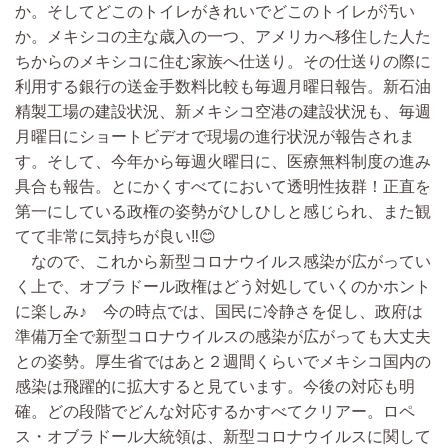
か。そしてどこのトイレがきれいでどこのトイレが汚い
か。メキシコの主な歳入の一つ、アメリカへ移住した人た
ちからのメキシコに住む家族へ仕送り。その仕送りの際に
利用する銀行の送金手数料比較も毎週月曜日報告。新石油
精製工場の建設状況、新メキシコ空港の建設状況も、毎週
月曜日にショートビデオで現場の進行状況が報告されま
す。そして、今年から毎週火曜日に、医療無料制度の進み
具合も報告。とにかくすべてにおいて透明性抜群！正直を
第一にしている政権の姿勢がひしひしと感じられ、また観
てて非常に気持ちが良い‼️😊
なので、これから新型コロナウイルス感染が広がってい
く上で、オブラドール政権はどう対処していくのかホント
に楽しみ♪ 今の時点では、国民に冷静さを促し、政府は
準備万全で新型コロナウイルスの感染が広がっても大丈夫
との姿勢。厚生省ではあと２週間くらいでメキシコ国内の
感染は飛躍的に拡大すると見ています。今後の対応も明
確。どの段階でどんな対応するかすべてクリアー。ロペ
ス・オブラドール大統領は、新型コロナウイルスに関して