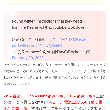
Found written instructions that they wrote
from the Keshe vid that youtube took down
One Cup One Life
https://t.co/AOUXMBrGvi
pic.twitter.com/FY6fwQ3m5O
— I🌼Reckon🌹So💮❌ (@DayOfReckoning9)
February 20, 2020
上のツイッターのお水の作り方は、ケッシュ財団によってユーチューブ
の動画のところにアップされていたが、ユーチューブによって取り消さ
れたとツイートしています。動画で説明されていなかったところと挿絵
を以下訳しました。
Zn = 亜鉛、Cuna = Nano銅線バネ、Cu = 銅線バネを
上記
のように下最低２cm空け
吊るし、電池1.5V, AA（単３電
池）に繋げる。
容器はプラスチックではなくガラス製また