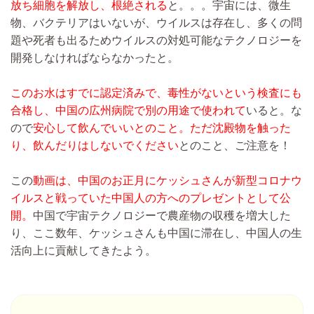
放ち細胞を解放し、根絶される
と。。。宇宙には、微生
物、バクテリアはいないが、ウイルスは存在し、多くの問
題や死者も出るためウイルスの対処可能なテクノロジーを
開発しなければならなかったと。
このお水はすでに認定済みで、毒性がないという検査にも
合格し、中国の広州病院で別の用途で使われて
いると。な
ので
安心して飲んでいいとのこと。
ただ沈殿物を触った
り、飲んだりはしないでください
とのこと、ご注意を！
この
動画は、中国のお正月にケッシュさんが新型コロナウ
イルスと戦っていた中国人の方へのプレゼントとして公
開。
中国で宇宙テクノロジーで農産物の収穫を増大した
り、ここ数年、ケッシュさんも中国に滞在し、中国人の生
活向上に貢献してきたよう。