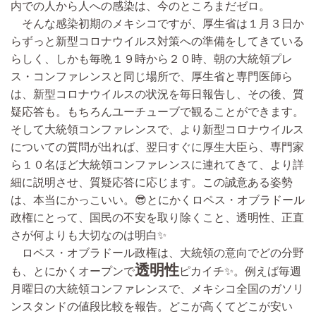
内での人から人への感染は、今のところまだゼロ。
そんな感染初期のメキシコですが、厚生省は１月３日か
らずっと新型コロナウイルス対策への準備をしてきている
らしく、しかも毎晩１９時から２０時、朝の大統領プレ
ス・コンファレンスと同じ場所で、厚生省と専門医師ら
は、新型コロナウイルスの状況を毎日報告し、その後、質
疑応答も。もちろんユーチューブで観ることができます。
そして大統領コンファレンスで、より新型コロナウイルス
についての質問が出れば、翌日すぐに厚生大臣ら、専門家
ら１０名ほど大統領コンファレンスに連れてきて、より詳
細に説明させ、質疑応答に応じます。この誠意ある姿勢
は、本当にかっこいい。😎とにかくロペス・オブラドール
政権にとって、国民の不安を取り除くこと、透明性、正直
さが何よりも大切なのは明白✨
ロペス・オブラドール政権は、大統領の意向でどの分野
透明性
も、とにかくオープンで
ピカイチ✨。例えば毎週
月曜日の大統領コンファレンスで、メキシコ全国のガソリ
ンスタンドの値段比較を報告。どこが高くてどこが安い