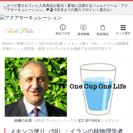
かつて愛されていた人気商品が復活！夏場に活躍するジェルクリーム「アク
アサーキュレーション」💖🏖️ 8月末までの購入でポイント還元も✨
もっと探す
初めての方
講演映像
取扱商品
Home
»
時事ブログ
»
3月15日の記事
»
メキシコ便り（59）：イランの核物理
学者ケッシュ財団長：新型コロナウイルスを根絶できるDIY宇宙テク...
画像の出典:
Author:アーメド・ハシブル
[CC BY-SA] &
いらすとや
メキシコ便り（59）：イランの核物理学者