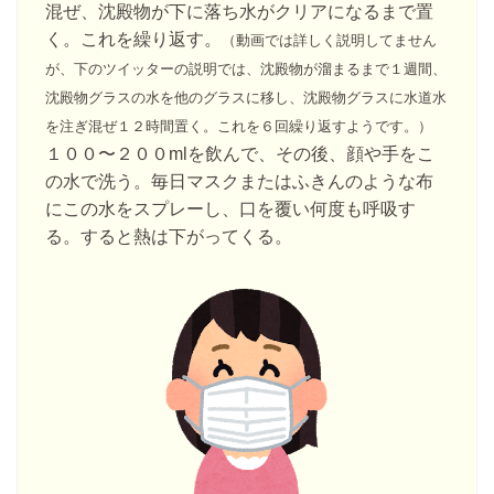
混ぜ、沈殿物が下に落ち水がクリアになるまで置
く。これを繰り返す。
（動画では詳しく説明してません
が、下のツイッターの説明では、沈殿物が溜まるまで１週間、
沈殿物グラスの水を他のグラスに移し、沈殿物グラスに水道水
を注ぎ混ぜ１２時間置く。これを６回繰り返すようです。）
１００〜２００mlを飲んで、その後、顔や手をこ
の水で洗う。毎日マスクまたはふきんのような布
にこの水をスプレーし、口を覆い何度も呼吸す
る。すると熱は下がってくる。