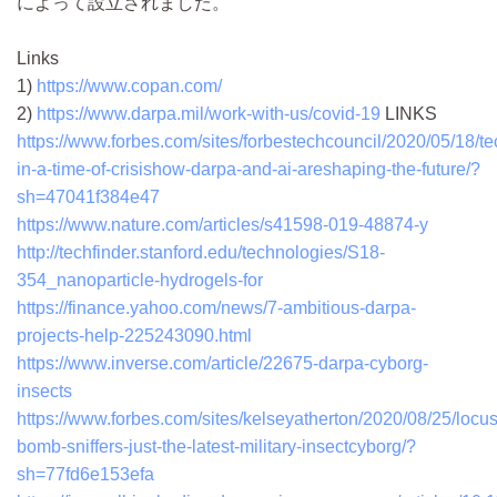
によって設立されました。
Links
1)
https://www.copan.com/
2)
https://www.darpa.mil/work-with-us/covid-19
LINKS
https://www.forbes.com/sites/forbestechcouncil/2020/05/18/t
in-a-time-of-crisishow-darpa-and-ai-areshaping-the-future/?
sh=47041f384e47
https://www.nature.com/articles/s41598-019-48874-y
http://techfinder.stanford.edu/technologies/S18-
354_nanoparticle-hydrogels-for
https://finance.yahoo.com/news/7-ambitious-darpa-
projects-help-225243090.html
https://www.inverse.com/article/22675-darpa-cyborg-
insects
https://www.forbes.com/sites/kelseyatherton/2020/08/25/locus
bomb-sniffers-just-the-latest-military-insectcyborg/?
sh=77fd6e153efa