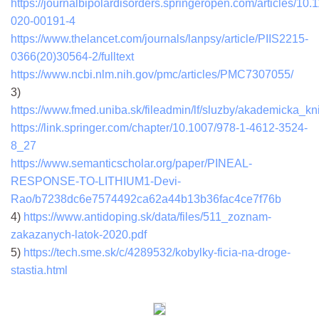
https://journalbipolardisorders.springeropen.com/articles/10
020-00191-4
https://www.thelancet.com/journals/lanpsy/article/PIIS2215-
0366(20)30564-2/fulltext
https://www.ncbi.nlm.nih.gov/pmc/articles/PMC7307055/
3)
https://www.fmed.uniba.sk/fileadmin/lf/sluzby/akademicka
https://link.springer.com/chapter/10.1007/978-1-4612-3524-
8_27
https://www.semanticscholar.org/paper/PINEAL-
RESPONSE-TO-LITHIUM1-Devi-
Rao/b7238dc6e7574492ca62a44b13b36fac4ce7f76b
4)
https://www.antidoping.sk/data/files/511_zoznam-
zakazanych-latok-2020.pdf
5)
https://tech.sme.sk/c/4289532/kobylky-ficia-na-droge-
stastia.html