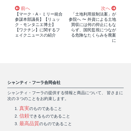
前へ
次へ
【マーク・A・ミリー統合
「土地利用規制法案」が
参謀本部議長】【リュッ
参院へ 〜 外資による土地
ク・モンタニエ博士】
買収には何の抑止にもな
【ワクチン】に関するフ
らず、国民監視につなが
ェイクニュースの紹介
る危険なたくらみを廃案
に
シャンティ・フーラ合同会社
シャンティ・フーラの提供する情報と商品について、 皆さまに
次の３つのことをお約束します。
真実
のものであること
信頼
できるものであること
最高品質
のものであること