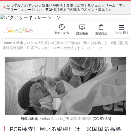
かつて愛されていた人気商品が復活！夏場に活躍するジェルクリーム「アク
アサーキュレーション」💖🏖️ 8月末までの購入でポイント還元も✨
もっと探す
初めての方
講演映像
取扱商品
Home
»
時事ブログ
»
6月2日の記事
»
PCR検査に用いる綿棒には、米国国防高
等研究計画局（DARPA）のヒドロゲルが仕込まれている！ ～ヒ...
画像の出典:
Author:Claude_TRUONG-NGOC
[CC BY-SA]
PCR検査に用いる綿棒には、米国国防高等