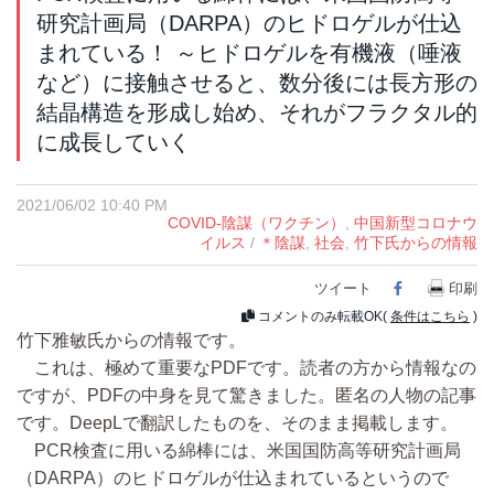
研究計画局（DARPA）のヒドロゲルが仕込
まれている！ ～ヒドロゲルを有機液（唾液
など）に接触させると、数分後には長方形の
結晶構造を形成し始め、それがフラクタル的
に成長していく
2021/06/02 10:40 PM
COVID-陰謀（ワクチン）
,
中国新型コロナウ
イルス
/
＊陰謀
,
社会
,
竹下氏からの情報
ツイート
Facebook
印刷
コメントのみ転載OK(
条件はこちら
)
竹下雅敏氏からの情報です。
これは、極めて重要なPDFです。読者の方から情報なの
ですが、PDFの中身を見て驚きました。匿名の人物の記事
です。DeepLで翻訳したものを、そのまま掲載します。
PCR検査に用いる綿棒には、米国国防高等研究計画局
（DARPA）のヒドロゲルが仕込まれているというので