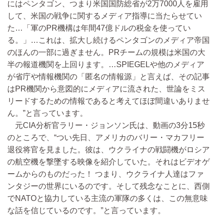
にはペンタゴン、つまり米国国防総省が2万7000人を雇用
して、米国の戦争に関するメディア指導に当たらせてい
た…「軍のPR機構は年間47億ドルの税金を使ってい
る。」…これは、拡大し続けるペンタゴンのメディア帝国
のほんの一部に過ぎません。PRチームの規模は米国の大
半の報道機関を上回ります。…SPIEGELや他のメディア
が省庁や情報機関の「匿名の情報源」と言えば、その記事
はPR機関から意図的にメディアに流された、世論をミス
リードするための情報であると考えてほぼ間違いありませ
ん。”と言っています。
元CIA分析官ラリー・ジョンソン氏は、動画の3分15秒
のところで、“つい先日、アメリカのバリー・マカフリー
退役将官を見ました。彼は、ウクライナの戦闘機がロシア
の航空機を撃墜する映像を紹介していた。それはビデオゲ
ームからのものだった！ つまり、ウクライナ人達はファ
ンタジーの世界にいるのです。そして残念なことに、西側
でNATOと協力している主流の軍隊の多くは、この無意味
な話を信じているのです。”と言っています。