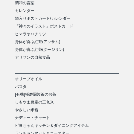
調和の言葉
カレンダー
額入りポストカード/カレンダー
「神々のイラスト」ポストカード
ヒマラヤハチミツ
身体が喜ぶ紅茶(アッサム)
身体が喜ぶ紅茶(ダージリン)
アリサンの自然食品
オリーブオイル
パスタ
[有機]播磨園製茶のお茶
しもやま農産の三色米
やさしい米粉
ナディー・チャート
ピヨちゃんキッチン＆ダイニングアイテム
ランチョンマット＆コースター