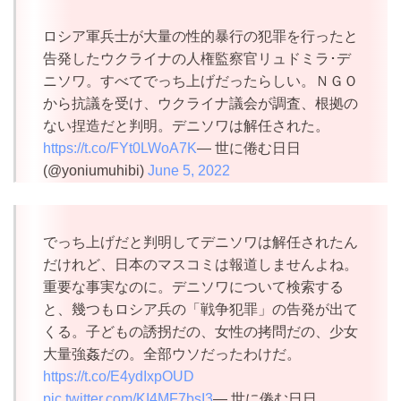
ロシア軍兵士が大量の性的暴行の犯罪を行ったと
告発したウクライナの人権監察官リュドミラ･デ
ニソワ。すべてでっち上げだったらしい。ＮＧＯ
から抗議を受け、ウクライナ議会が調査、根拠の
ない捏造だと判明。デニソワは解任された。
https://t.co/FYt0LWoA7K
— 世に倦む日日
(@yoniumuhibi)
June 5, 2022
でっち上げだと判明してデニソワは解任されたん
だけれど、日本のマスコミは報道しませんよね。
重要な事実なのに。デニソワについて検索する
と、幾つもロシア兵の「戦争犯罪」の告発が出て
くる。子どもの誘拐だの、女性の拷問だの、少女
大量強姦だの。全部ウソだったわけだ。
https://t.co/E4ydIxpOUD
pic.twitter.com/KI4MF7bsI3
— 世に倦む日日