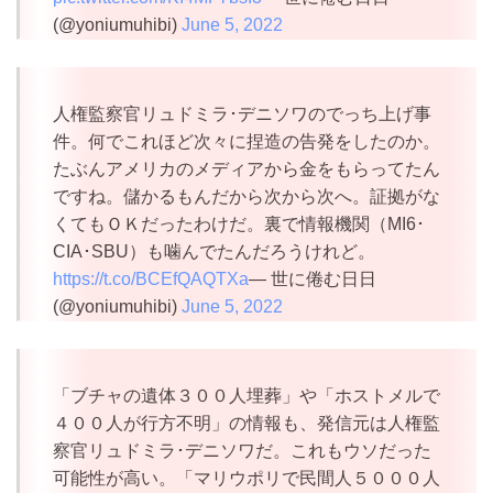
(@yoniumuhibi)
June 5, 2022
人権監察官リュドミラ･デニソワのでっち上げ事
件。何でこれほど次々に捏造の告発をしたのか。
たぶんアメリカのメディアから金をもらってたん
ですね。儲かるもんだから次から次へ。証拠がな
くてもＯＫだったわけだ。裏で情報機関（MI6･
CIA･SBU）も噛んでたんだろうけれど。
https://t.co/BCEfQAQTXa
— 世に倦む日日
(@yoniumuhibi)
June 5, 2022
「ブチャの遺体３００人埋葬」や「ホストメルで
４００人が行方不明」の情報も、発信元は人権監
察官リュドミラ･デニソワだ。これもウソだった
可能性が高い。「マリウポリで民間人５０００人