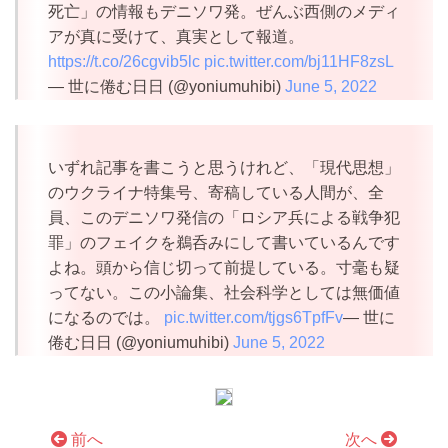
死亡」の情報もデニソワ発。ぜんぶ西側のメディ
アが真に受けて、真実として報道。
https://t.co/26cgvib5lc
pic.twitter.com/bj11HF8zsL
— 世に倦む日日 (@yoniumuhibi)
June 5, 2022
いずれ記事を書こうと思うけれど、「現代思想」
のウクライナ特集号、寄稿している人間が、全
員、このデニソワ発信の「ロシア兵による戦争犯
罪」のフェイクを鵜呑みにして書いているんです
よね。頭から信じ切って前提している。寸毫も疑
ってない。この小論集、社会科学としては無価値
になるのでは。
pic.twitter.com/tjgs6TpfFv
— 世に
倦む日日 (@yoniumuhibi)
June 5, 2022
前へ
次へ