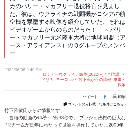
カのバリー・マカフリー退役将官を見まし
た。彼は、ウクライナの戦闘機がロシアの航
空機を撃墜する映像を紹介していた。それは
ビデオゲームからのものだった！」 ～バリ
ー・マカフリー元米陸軍大将は地球同盟（ア
ース・アライアンス）のＱグループのメンバ
ー
2022/06/06 9:40 PM
ロシア―ウクライナ紛争(2022〜)
/
＊陰謀
,
ア
メリカ
,
ヨーロッパ
,
竹下氏からの情報
,
軍事・
戦争
ツイート
Facebook
印刷
コメントのみ転載OK(
条件はこちら
)
竹下雅敏氏からの情報です。
冒頭の動画の44秒～2分33秒で、“ブッシュ政権の巨大な
PRチームが長年にわたって世論を操作していた…2009年