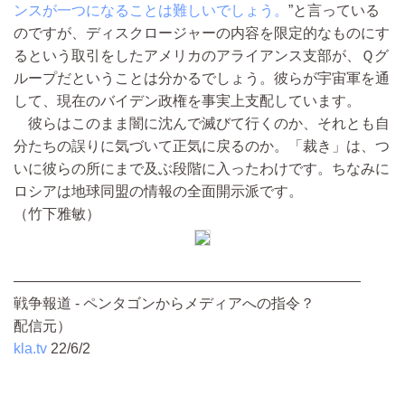
ンスが一つになることは難しいでしょう。
”と言っている
のですが、ディスクロージャーの内容を限定的なものにす
るという取引をしたアメリカのアライアンス支部が、Ｑグ
ループだということは分かるでしょう。彼らが宇宙軍を通
して、現在のバイデン政権を事実上支配しています。
彼らはこのまま闇に沈んで滅びて行くのか、それとも自
分たちの誤りに気づいて正気に戻るのか。「裁き」は、つ
いに彼らの所にまで及ぶ段階に入ったわけです。ちなみに
ロシアは地球同盟の情報の全面開示派です。
（竹下雅敏）
————————————————————————
戦争報道 - ペンタゴンからメディアへの指令？
配信元）
kla.tv
22/6/2