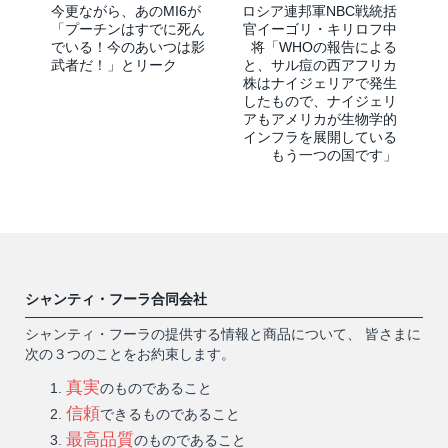
今更ながら、あのMI6が
ロシア連邦軍NBC戦統括
「プーチンはすでに死ん
官イーゴリ・キリロフ中
でいる！今のあいつは影
将「WHOの報告による
武者だ！」とリーク
と、サル痘の西アフリカ
株はナイジェリアで発生
したもので、ナイジェリ
アもアメリカが生物学的
インフラを展開している
もう一つの国です」
シャンティ・フーラ合同会社
シャンティ・フーラの提供する情報と商品について、 皆さまに
次の３つのことをお約束します。
真実
のものであること
信頼
できるものであること
最高品質
のものであること