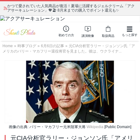
かつて愛されていた人気商品が復活！夏場に活躍するジェルクリーム「アク
アサーキュレーション」💖🏖️ 8月末までの購入でポイント還元も✨
もっと探す
初めての方
講演映像
取扱商品
Home
»
時事ブログ
»
6月6日の記事
»
元CIA分析官ラリー・ジョンソン氏「ア
メリカのバリー・マカフリー退役将官を見ました。彼は、ウクライナ...
画像の出典: バリー・マカフリー元米陸軍大将
Wikipedia
[Public Domain]
元CIA分析官ラリー・ジョンソン氏「アメリ