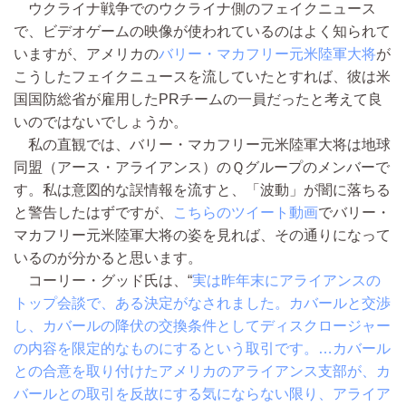
ウクライナ戦争でのウクライナ側のフェイクニュース
で、ビデオゲームの映像が使われているのはよく知られて
いますが、アメリカの
バリー・マカフリー元米陸軍大将
が
こうしたフェイクニュースを流していたとすれば、彼は米
国国防総省が雇用したPRチームの一員だったと考えて良
いのではないでしょうか。
私の直観では、バリー・マカフリー元米陸軍大将は地球
同盟（アース・アライアンス）のＱグループのメンバーで
す。私は意図的な誤情報を流すと、「波動」が闇に落ちる
と警告したはずですが、
こちらのツイート動画
でバリー・
マカフリー元米陸軍大将の姿を見れば、その通りになって
いるのが分かると思います。
コーリー・グッド氏は、“
実は昨年末にアライアンスの
トップ会談で、ある決定がなされました。カバールと交渉
し、カバールの降伏の交換条件としてディスクロージャー
の内容を限定的なものにするという取引です。…カバール
との合意を取り付けたアメリカのアライアンス支部が、カ
バールとの取引を反故にする気にならない限り、アライア