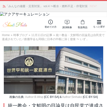
「みんなの備蓄・災害対策」 vol.4 〜断水・燃料不足・停電対策
NEW!
もっと探す
初めての方
講演映像
取扱商品
Home
»
時事ブログ
»
11月11日の記事
»
統一教会・文鮮明の目論見は自民党で
達成されていた / 創価学会も同様に日本の中枢に深く侵食 〜 いず...
画像の出典:
Author:B.Wisp
[CC BY-SA] &
Author:Sinhako
[CC BY-SA]
統一教会・文鮮明の目論見は自民党で達成さ