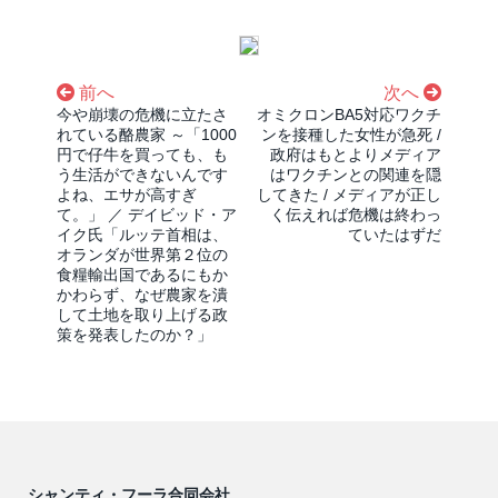
前へ
次へ
今や崩壊の危機に立たさ
オミクロンBA5対応ワクチ
れている酪農家 ～「1000
ンを接種した女性が急死 /
円で仔牛を買っても、も
政府はもとよりメディア
う生活ができないんです
はワクチンとの関連を隠
よね、エサが高すぎ
してきた / メディアが正し
て。」 ／ デイビッド・ア
く伝えれば危機は終わっ
イク氏「ルッテ首相は、
ていたはずだ
オランダが世界第２位の
食糧輸出国であるにもか
かわらず、なぜ農家を潰
して土地を取り上げる政
策を発表したのか？」
シャンティ・フーラ合同会社