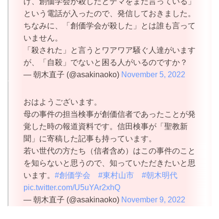
げ、創価学会が殺したとデマをまだ言っている」
という電話が入ったので、発信しておきました。
ちなみに、「創価学会が殺した」とは誰も言って
いません。
「殺された」と言うとワアワア騒ぐ人達がいます
が、「自殺」でないと困る人がいるのですか？
— 朝木直子 (@asakinaoko)
November 5, 2022
おはようございます。
母の事件の担当検事が創価信者であったことが発
覚した時の報道資料です。信田検事が「聖教新
聞」に寄稿した記事も持っています。
若い世代の方たち（信者含め）はこの事件のこと
を知らないと思うので、知っていただきたいと思
います。
#創価学会
#東村山市
#朝木明代
pic.twitter.com/U5uYAr2xhQ
— 朝木直子 (@asakinaoko)
November 9, 2022