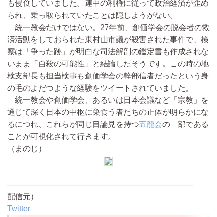
も侵食していました。連中の利権に従って政治経済が歪め
られ、乗っ取られていたことは隠しようがない。
統一教会だけではない。27年前、創価学会の脱会者の救
済活動をしておられた東村山市議が殺害された事件で、検
察は「争った跡」が明白な司法解剖の鑑定書も作成されな
いまま「自殺の可能性」と結論したそうです。この時の地
検支部長も担当検事も創価学会の幹部信者だったという身
の毛のよだつような経験をツイートされていました。
統一教会や創価学会、あるいは日本会議など「宗教」を
通じて深く日本の中枢に巣食う者たちの正体が明らかにな
るにつれ、これらが同じ目論見を持つ
五龍会
の一部である
ことが可視化されて行きます。
（まのじ）
————————————————————————
配信元）
Twitter