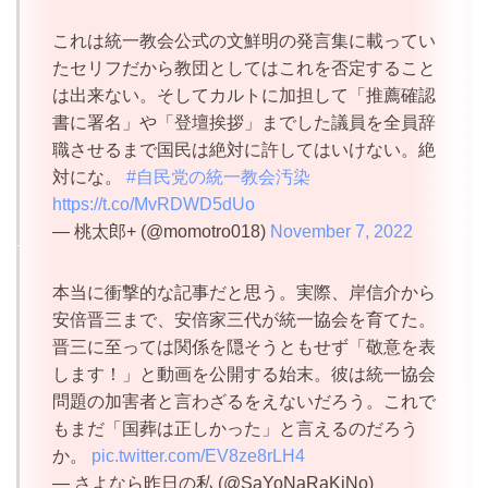
これは統一教会公式の文鮮明の発言集に載ってい
たセリフだから教団としてはこれを否定すること
は出来ない。そしてカルトに加担して「推薦確認
書に署名」や「登壇挨拶」までした議員を全員辞
職させるまで国民は絶対に許してはいけない。絶
対にな。
#自民党の統一教会汚染
https://t.co/MvRDWD5dUo
— 桃太郎+ (@momotro018)
November 7, 2022
本当に衝撃的な記事だと思う。実際、岸信介から
安倍晋三まで、安倍家三代が統一協会を育てた。
晋三に至っては関係を隠そうともせず「敬意を表
します！」と動画を公開する始末。彼は統一協会
問題の加害者と言わざるをえないだろう。これで
もまだ「国葬は正しかった」と言えるのだろう
か。
pic.twitter.com/EV8ze8rLH4
— さよなら昨日の私 (@SaYoNaRaKiNo)