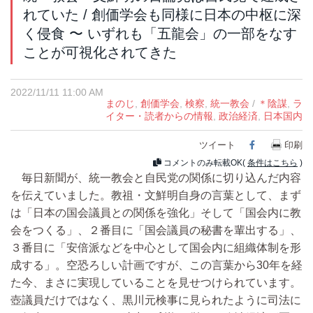
れていた / 創価学会も同様に日本の中枢に深
く侵食 〜 いずれも「五龍会」の一部をなす
ことが可視化されてきた
2022/11/11 11:00 AM
まのじ
,
創価学会
,
検察
,
統一教会
/
＊陰謀
,
ラ
イター・読者からの情報
,
政治経済
,
日本国内
ツイート
Facebook
印刷
コメントのみ転載OK(
条件はこちら
)
毎日新聞が、統一教会と自民党の関係に切り込んだ内容
を伝えていました。教祖・文鮮明自身の言葉として、まず
は「日本の国会議員との関係を強化」そして「国会内に教
会をつくる」、２番目に「国会議員の秘書を輩出する」、
３番目に「安倍派などを中心として国会内に組織体制を形
成する」。空恐ろしい計画ですが、この言葉から30年を経
た今、まさに実現していることを見せつけられています。
壺議員だけではなく、黒川元検事に見られたように司法に