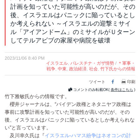
計画を知っていた可能性が高いのだが、その
後、イスラエルはパニックに陥っているとし
か考えられない ～イスラエルの迎撃ミサイ
ル「アイアンドーム」のミサイルがＵターン
してテルアビブの家屋や病院を破壊
2023/11/06 8:40 PM
イスラエル
,
パレスチナ・ガザ情勢
/
＊軍事・
戦争
,
中東
,
政治経済
,
社会
,
竹下氏からの情報
ツイート
Facebook
印刷
コメントのみ転載OK(
条件はこちら
)
竹下雅敏氏からの情報です。
櫻井ジャーナルは、“バイデン政権とネタニヤフ政権は
事前に攻撃計画を知っていた可能性が高いのだが、その
後、イスラエルはパニックに陥っているとしか考えられな
い”と言っています。
及川幸久氏は『
イスラエル-ハマス紛争はネオコンの計