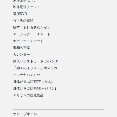
東洋医学セミナー
映像配信チケット
講演DVD
竹下氏の書籍
絵本「もしもあなたが」
アージュナー・チャート
ナディー・チャート
調和の言葉
カレンダー
額入りポストカード/カレンダー
「神々のイラスト」ポストカード
ヒマラヤハチミツ
身体が喜ぶ紅茶(アッサム)
身体が喜ぶ紅茶(ダージリン)
アリサンの自然食品
オリーブオイル