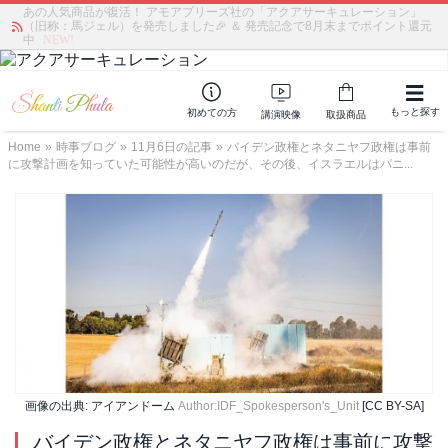
あの人気商品が復活！ アモアプリーズ社の「アクアサーキュレーション」
（旧称：馬ジェル）を発売しました🎉 ＆ 発売記念で8月末までポイント還元
中
NEW!
もっと探す
初めての方
講演映像
取扱商品
Home
»
時事ブログ
»
11月6日の記事
»
バイデン政権とネタニヤフ政権は事前
に攻撃計画を知っていた可能性が高いのだが、その後、イスラエルはパニ...
画像の出典: アイアンドーム
Author:IDF_Spokesperson's_Unit
[CC BY-SA]
バイデン政権とネタニヤフ政権は事前に攻撃