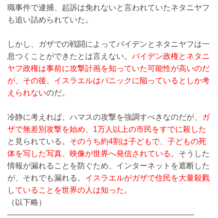
職事件で逮捕、起訴は免れないと言われていたネタニヤフ
も追い詰められていた。
しかし、ガザでの戦闘によってバイデンとネタニヤフは一
息つくことができたとは言えない。
バイデン政権とネタニ
ヤフ政権は事前に攻撃計画を知っていた可能性が高いのだ
が、その後、イスラエルはパニックに陥っているとしか考
えられない
のだ。
冷静に考えれば、ハマスの攻撃を強調すべきなのだが、
ガ
ザで無差別攻撃を始め、1万人以上の市民をすでに殺した
と見られている。
そのうち約4割は子どもで、子どもの死
体を写した写真、映像が世界へ発信されている。
そうした
情報が漏れることを防ぐため、インターネットを遮断した
が、それでも漏れる。
イスラエルがガザで住民を大量殺戮
していることを世界の人は知った。
（以下略）
————————————————————————