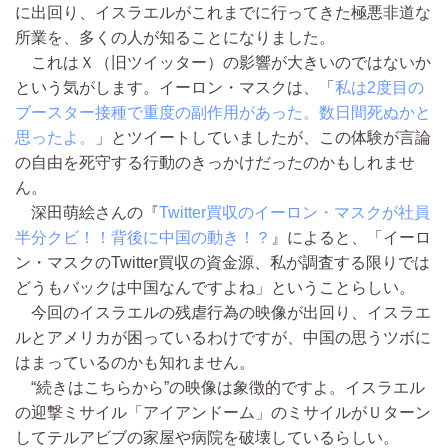
に出回り、イスラエルがこれまでに行ってきた極悪非道な
所業を、多くの人が知ることになりました。
これはＸ（旧ツイッター）の影響が大きいのではないか
という気がします。イーロン・マスクは、「
私は2度目の
ブースター接種で重度の副作用があった。数日間死ぬかと
思ったよ。
」とツイートしていましたが、この体験が言論
の自由を死守する行動のきっかけだったのかもしれませ
ん。
深田萌絵さんの『
Twitter買収のイーロン・マスクが社員
半分クビ！！背後に中国の動き！？
』によると、「イーロ
ン・マスクのTwitter買収の資金源、私が調査する限りでは
どうもバックは中国なんですよね」ということらしい。
今回のイスラエルの残虐行為の映像が出回り、イスラエ
ルとアメリカが困っているわけですが、中国の思うツボに
はまっているのかも知れません。
“続きはこちらから”の映像は象徴的ですよ。イスラエル
の迎撃ミサイル「アイアンドーム」のミサイルがＵターン
してテルアビブの家屋や病院を破壊しているらしい。