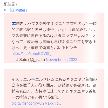
配信元）
X（旧Twitter）
国内：ハマス奇襲でネタニヤフ首相のもと一時
的に政治家も国民も連帯したが、3週間経ち「ハ
マス奇襲に責任あるのはネタニヤフだよね？」と
なって、政治家も国民も再びネタニヤフを突き上
げへ。史上最速で偽旗とバレるピンチ
https://t.co/soboEXV0Lj
— J Sato (@j_sato)
November 4, 2023
イスラエル
エルサレムにあるネタニヤフ首相の
邸宅を数千人が取り囲み、封鎖線が突破され、逮
捕者も出た。支持率低迷してきたネタニヤフ首相
への抗議デモが再び活発化。
pic.twitter.com/VOYV1xxHbC