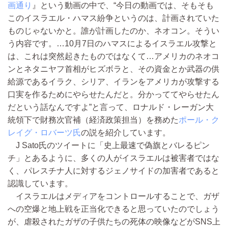
画通り
』という動画の中で、“今日の動画では、そもそも
このイスラエル・ハマス紛争というのは、計画されていた
ものじゃないかと。誰が計画したのか、ネオコン。そうい
う内容です。…10月7日のハマスによるイスラエル攻撃と
は、これは突然起きたものではなくて…アメリカのネオコ
ンとネタニヤフ首相がヒズボラと、その資金とか武器の供
給源であるイラク、シリア、イランをアメリカが攻撃する
口実を作るためにやらせたんだと。分かっててやらせたん
だという話なんですよ”と言って、ロナルド・レーガン大
統領下で財務次官補（経済政策担当）を務めた
ポール・ク
レイグ・ロバーツ氏
の説を紹介しています。
J Sato氏のツイートに「史上最速で偽旗とバレるピン
チ」とあるように、多くの人がイスラエルは被害者ではな
く、パレスチナ人に対するジェノサイドの加害者であると
認識しています。
イスラエルはメディアをコントロールすることで、ガザ
への空爆と地上戦を正当化できると思っていたのでしょう
が、虐殺されたガザの子供たちの死体の映像などがSNS上