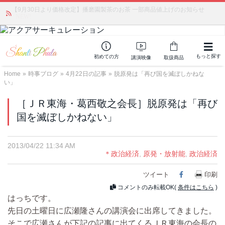
【9月30日より価格改定】播磨園製茶のお茶 一部商品値上げのお知らせ
かつて愛されていた人気商品が復活！夏場に活躍するジェルクリーム「アク
アサーキュレーション」💖🏖️ 8月末までの購入でポイント還元も✨
NEW!
もっと探す
初めての方
講演映像
取扱商品
Home
»
時事ブログ
»
4月22日の記事
»
脱原発は「再び国を滅ぼしかねな
い」
［ＪＲ東海・葛西敬之会長］脱原発は「再び
国を滅ぼしかねない」
2013/04/22 11:34 AM
＊政治経済
,
原発・放射能
,
政治経済
ツイート
Facebook
印刷
コメントのみ転載OK(
条件はこちら
)
はっちです。
先日の土曜日に広瀬隆さんの講演会に出席してきました。
そこで広瀬さんが下記の記事に出てくるＪＲ東海の会長の