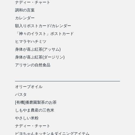
ナディー・チャート
調和の言葉
カレンダー
額入りポストカード/カレンダー
「神々のイラスト」ポストカード
ヒマラヤハチミツ
身体が喜ぶ紅茶(アッサム)
身体が喜ぶ紅茶(ダージリン)
アリサンの自然食品
オリーブオイル
パスタ
[有機]播磨園製茶のお茶
しもやま農産の三色米
やさしい米粉
ナディー・チャート
ピヨちゃんキッチン＆ダイニングアイテム