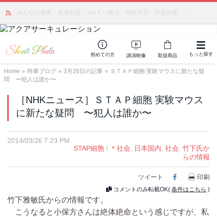
かつて愛されていた人気商品が復活！夏場に活躍するジェルクリーム「アク
「みんなの備蓄・災害対策」 vol.4 〜断水・燃料不足・停電対策
NEW!
アサーキュレーション」💖🏖️ 8月末までの購入でポイント還元も✨
もっと探す
初めての方
講演映像
取扱商品
Home
»
時事ブログ
»
3月26日の記事
»
ＳＴＡＰ細胞 実験マウスに新たな疑
問 〜犯人は誰か〜
［NHKニュース］ＳＴＡＰ細胞 実験マウス
に新たな疑問 〜犯人は誰か〜
2014/03/26 7:23 PM
STAP細胞
/
＊社会
,
日本国内
,
社会
,
竹下氏か
らの情報
ツイート
Facebook
印刷
コメントのみ転載OK(
条件はこちら
)
竹下雅敏氏からの情報です。
こうなると小保方さんは絶体絶命という感じですが、私