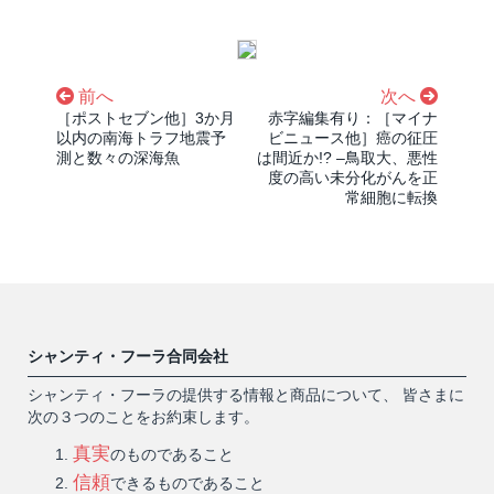
前へ
次へ
［ポストセブン他］3か月
赤字編集有り：［マイナ
以内の南海トラフ地震予
ビニュース他］癌の征圧
測と数々の深海魚
は間近か!? –鳥取大、悪性
度の高い未分化がんを正
常細胞に転換
シャンティ・フーラ合同会社
シャンティ・フーラの提供する情報と商品について、 皆さまに
次の３つのことをお約束します。
真実
のものであること
信頼
できるものであること